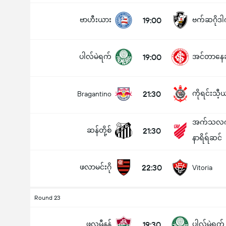
ဗာဟီးယား
19:00
ဗက်ဆဂိုဒါ
ပါလ်မဲရက်
19:00
အင်တာနေဆီ
21:30
ကိုရင်းသီ့ယ
Bragantino
အက်သလက်
ဆန်တို့စ်
21:30
နာရိရ်ဆင်
ဖလာမင်းဂို
22:30
Vitoria
Round 23
ဖလူမီနန့်
19:30
ပါလ်မဲရက်