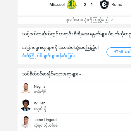
2
-
1
Mirassol
Remo
ရလဒ်အားလုံးကိုကြည့်မည်
သင့်ဝက်ဘဆိုက်တွင် ဘရာဇီး စီးရီးအေ ရမှတ်များ ဝိဂျက်ကိုထည
အခြားရွေးစရာများကို အောက်ပါတို့အရကြည့်ပါ -
HTML တဂ်
စိတ်ကြိုက်ဝိဂျက်များဖန်တီးခြင်း
သင်စိတ်ဝင်စားနိုင်သောအရာများ -
Neymar
ဆန်တို့စ်
Willian
ဂရာမီလို
Jesse Lingard
ကိုရင်းသီ့ယမ်းစ်