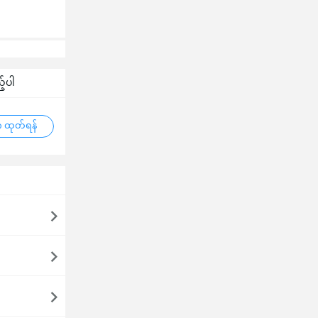
့်ပါ
 ထုတ်ရန်