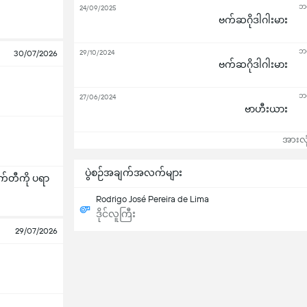
ဘရ
24/09/2025
ဗက်ဆဂိုဒါဂါးမား
ဘရ
29/10/2024
30/07/2026
ဗက်ဆဂိုဒါဂါးမား
ဘရ
27/06/2024
ဗာဟီးယား
အားလုံ
ပွဲစဉ်အချက်အလက်များ
တီကို ပရာ
Rodrigo José Pereira de Lima
ဒိုင်လူကြီး
29/07/2026