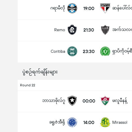
ဂရာမီလို
19:00
ဆန်ပေါ်လ်လ
21:30
အက်သလက်တီ
Remo
ပြိုင်ပွဲအတွင်း ဂိုးစုစုပေါင်း (2.5)
23:30
ရှာပိကိုဝမ့်စ
Coritiba
အောက်
အပေါ်
ပွဲစဉ်ရက်ချိန်းများ
Round 22
ဘာသာဖိုလ်ဂူ
00:00
ဖလူမီနန့်
ခရူဇဲအီရို
14:00
Mirassol