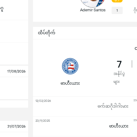
6.7
ဂူ
Ademir Santos
ဂိ
1
ထိပ်တိုက်
ထ
7
17/08/2026
အနိုင်ပွဲ
များ
ဗာဟီးယား
ဘရ
12/02/2026
ဗက်ဆဂိုဒါဂါးမား
ဘရ
23/11/2025
ဗာဟီးယား
31/07/2026