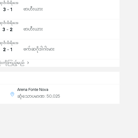
ာဇီး စီးရီးအေ
3 - 1
ဗာဟီးယား
ာဇီး စီးရီးအေ
3 - 2
ဗာဟီးယား
ာဇီး စီးရီးအေ
2 - 1
ဗက်ဆဂိုဒါဂါးမား
းကိုကြည့်မည်
Arena Fonte Nova
ဆံ့သောပမာဏ: 50,025