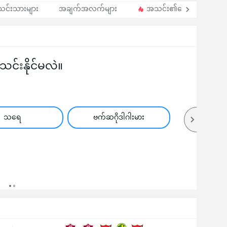
 အသင်းသားများ
အချက်အလက်များ
အသင်း၏အောင်နိုင်သည့်အ
်းနိုင်မလဲ။
သရေ
ဗက်ဆဂိုဒါဂါးမား