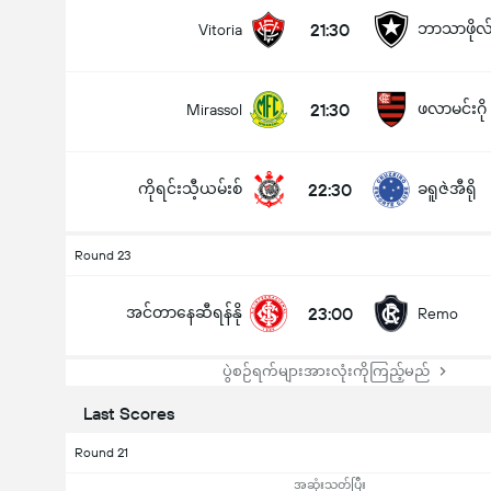
21:30
ဘာသာဖိုလ်
Vitoria
21:30
ဖလာမင်းဂို
Mirassol
ကိုရင်းသီ့ယမ်းစ်
22:30
ခရူဇဲအီရို
Round 23
အင်တာနေဆီရန်နို
23:00
Remo
ပွဲစဉ်ရက်များအားလုံးကိုကြည့်မည်
Last Scores
Round 21
အဆုံးသတ်ပြီး