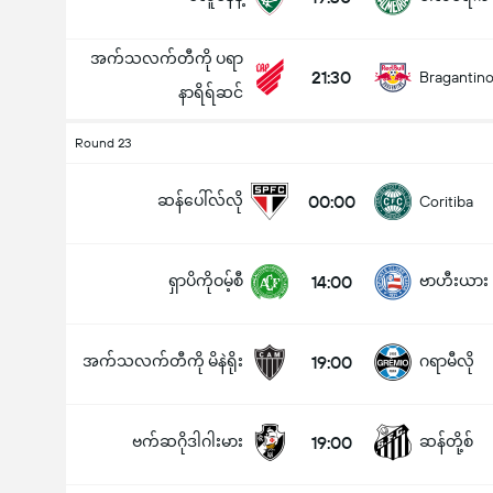
အက်သလက်တီကို ပရာ
21:30
Bragantin
နာရိရ်ဆင်
Round 23
ဆန်ပေါ်လ်လို
00:00
Coritiba
ရှာပိကိုဝမ့်စီ
14:00
ဗာဟီးယား
အက်သလက်တီကို မိနဲရိုး
19:00
ဂရာမီလို
ဗက်ဆဂိုဒါဂါးမား
19:00
ဆန်တို့စ်