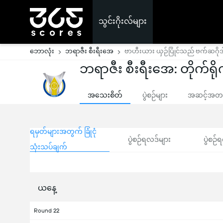
သွင်းဂိုးလ်များ
ဘောလုံး
ဘရာဇီး စီးရီးအေ
ဗာဟီးယား ယှဉ်ပြိုင်သည် ဗက်ဆဂိုဒ
ဘရာဇီး စီးရီးအေ: တိုက်ရိုက
အသေးစိတ်
ပွဲစဉ်များ
အဆင့်အတန်
ရမှတ်များအတွက် ခြုံငုံ
ပွဲစဉ်ရလဒ်များ
ပွဲစဉ်ရ
သုံးသပ်ချက်
ယနေ့
Round 22