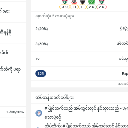
0
-
0
1
-
1
1
-
1
2
-
0
2
-
0
ဂါးမား
နောက်ဆုံး 5 ကစားပွဲများ
ပွဲစ
2 (40%)
ရန်နို
နှစ်သင်
3 (60%)
မ်းစ်
ဝင်သွ
1.2
တီကို ပရာ
1.25
Exp
အားလုံ
ထိပ်တန်းခေတ်ပေါ်များ
#ပြိုင်ဘက်သည် အိမ်ကွင်းတွင် နိုင်သွားသည် - 3/4 ပ
15/08/2026
သောပွဲစဉ်
ထိပ်တိုက်: #ပြိုင်ဘက်သည် အိမ်ကွင်းတွင် နိုင်သ