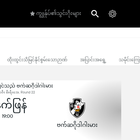
ကျွုန်ုပ်၏သွင်းဂိုးများ
ထိုးထွင်းသိမြင်နိုင်စွမ်းသောဉာဏ်
အပြာင်းအရွေ့
သမိုင်းကြေ
ိုင်သည် ဗက်ဆဂိုဒါဂါးမား
ဇီး စီးရီးအေ, Round 22
က်ဖြန်
19:00
ဗက်ဆဂိုဒါဂါးမား