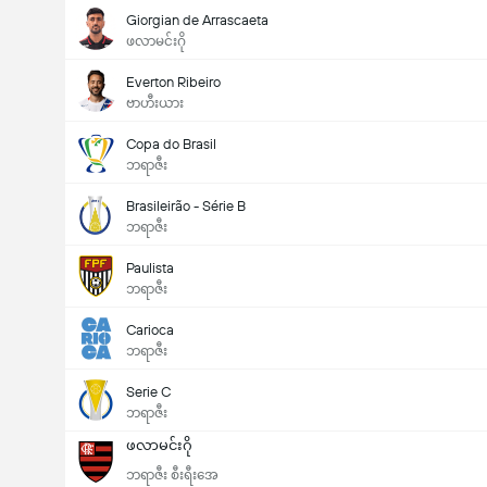
Giorgian de Arrascaeta
ဖလာမင်းဂို
Everton Ribeiro
ဗာဟီးယား
Copa do Brasil
ဘရာဇီး
Brasileirão - Série B
ဘရာဇီး
Paulista
ဘရာဇီး
Carioca
ဘရာဇီး
Serie C
ဘရာဇီး
ဖလာမင်းဂို
ဘရာဇီး စီးရီးအေ