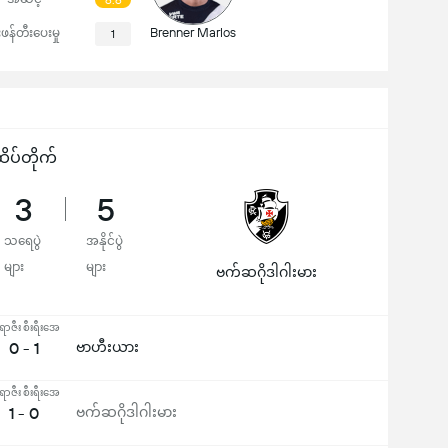
6.6
Brenner Marlos
ုးဖန်တီးပေးမှု
1
ိပ်တိုက်
3
5
သရေပွဲ
အနိုင်ပွဲ
များ
များ
ဗက်ဆဂိုဒါဂါးမား
ာဇီး စီးရီးအေ
0 - 1
ဗာဟီးယား
ာဇီး စီးရီးအေ
1 - 0
ဗက်ဆဂိုဒါဂါးမား