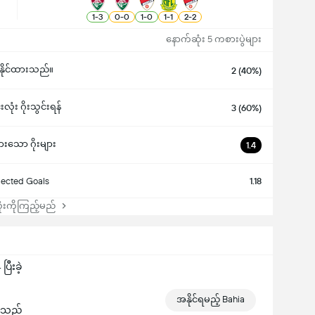
1
-
3
0
-
0
1
-
0
1
-
1
2
-
2
နောက်ဆုံး 5 ကစားပွဲများ
ဉ်နိုင်ထားသည်။
2 (40%)
းလုံး ဂိုးသွင်းရန်
3 (60%)
ားသော ဂိုးများ
1.4
ected Goals
1.18
းကိုကြည့်မည်
ြီးခဲ့
အနိုင်ရမည့် Bahia
ွားသည်