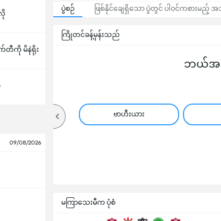
ပွဲစဉ်
ဖြစ်နိုင်ချေရှိသော ပွဲတွင် ပါဝင်ကစားမည့်
ို
ကြိုတင်ခန့်မှန်းသည်
ကို မိနဲရိုး
ဘယ်အသင
ီ
ဗာဟီးယား
09/08/2026
မကြာသေးမီက ပုံစံ