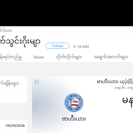
ါဂါးမား
်သွင်းဂိုးမျာ
Follow
52.44M
းရပ်တည်မှု
ဟိုက်လိုက်များ
အချက်အလက်များ
News
ဗာဟီးယား ယှဉ်ပြ
က်ချိန်းများ
ဘရာဇီး, ဘရာ
မန
ဗာဟီးယား
08/08/2026