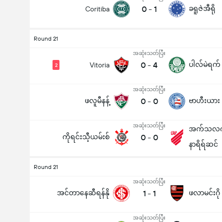
0
-
1
ခရူဇဲအီရို
Coritiba
Round 21
အဆုံးသတ်ပြီး
0
-
4
ပါလ်မဲရက်
Vitoria
2
အဆုံးသတ်ပြီး
ဖလူမီနန့်
0
-
0
ဗာဟီးယား
အဆုံးသတ်ပြီး
အက်သလက်
ကိုရင်းသီ့ယမ်းစ်
0
-
0
နာရိရ်ဆင်
Round 21
အဆုံးသတ်ပြီး
အင်တာနေဆီရန်နို
1
-
1
ဖလာမင်းဂို
အဆုံးသတ်ပြီး