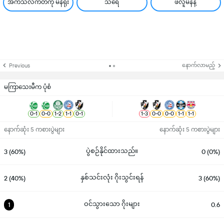
အက်သလက်တီကို မိနဲရိုး
သရေ
ဖလူမီနန့်
နောက်လာမည့်
Previous
မကြာသေးမီက ပုံစံ
0
-
1
0
-
0
1
-
2
1
-
1
0
-
1
1
-
3
0
-
0
0
-
0
1
-
1
1
-
1
နောက်ဆုံး 5 ကစားပွဲများ
နောက်ဆုံး 5 ကစားပွဲများ
ပွဲစဉ်နိုင်ထားသည်။
3 (60%)
0 (0%)
နှစ်သင်းလုံး ဂိုးသွင်းရန်
2 (40%)
3 (60%)
ဝင်သွားသော ဂိုးများ
1
0.6