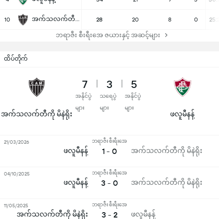
အက်သလက်တီကို မိနဲရိုး
10
28
20
8
0
25:
ဘရာဇီး စီးရီးအေ ဇယားနှင့် အဆင့်များ
ထိပ်တိုက်
7
3
5
အနိုင်ပွဲ
သရေပွဲ
အနိုင်ပွဲ
များ
များ
များ
အက်သလက်တီကို မိနဲရိုး
ဖလူမီနန့်
ဘရာဇီး စီးရီးအေ
21/03/2026
ဖလူမီနန့်
1 - 0
အက်သလက်တီကို မိနဲရိုး
ဘရာဇီး စီးရီးအေ
04/10/2025
ဖလူမီနန့်
3 - 0
အက်သလက်တီကို မိနဲရိုး
ဘရာဇီး စီးရီးအေ
11/05/2025
အက်သလက်တီကို မိနဲရိုး
3 - 2
ဖလူမီနန့်