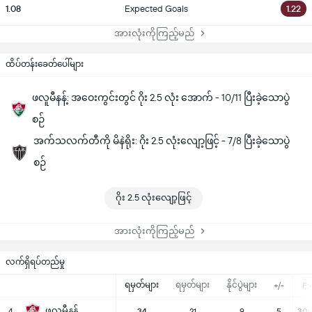
1.08
Expected Goals
1.22
အားလုံးကိုကြည့်မည်
ထိပ်တန်းခေတ်ပေါ်များ
ဖလူမီနန့်: အဝေးကွင်းတွင် ဂိုး 2.5 လုံး အောက် - 10/11 ပြီးခဲ့သောပွဲ
စဉ်
အက်သလက်တီကို မိနဲရိုး: ဂိုး 2.5 လုံးလျော့ဖြင့် - 7/8 ပြီးခဲ့သောပွဲ
စဉ်
ဂိုး 2.5 လုံးလျော့ဖြင့်
အားလုံးကိုကြည့်မည်
လက်ရှိရပ်တည်မှု
ရမှတ်များ
ရမှတ်များ
နိုင်ပွဲများ
+/-
F:
ဖလူမီနန့်
4
34
21
9
5
30: