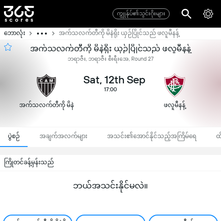
ကျွုန်ုပ်၏သွင်းဂိုးများ
ဘောလုံး
အက်သလက်တီကို မိနဲရိုး ယှဉ်ပြိုင်သည် ဖလူမီနန့်
အက်သလက်တီကို မိနဲရိုး ယှဉ်ပြိုင်သည် ဖလူမီနန့်
ဘရာဇီး, ဘရာဇီး စီးရီးအေ, Round 27
Sat, 12th Sep
17:00
အက်သလက်တီကို မိနဲ
ဖလူမီနန့်
ရိုး
ပွဲစဉ်
အချက်အလက်များ
အသင်း၏အောင်နိုင်သည့်အကြိမ်ရေ
ထ
ကြိုတင်ခန့်မှန်းသည်
ဘယ်အသင်းနိုင်မလဲ။