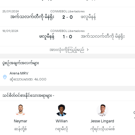
25/09/2024
CONMEBOL Libertadores
အက်သလက်တီကို မိနဲရိုး
2 - 0
ဖလူမီနန့်
18/09/2024
CONMEBOL Libertadores
ဖလူမီနန့်
1 - 0
အက်သလက်တီကို မိနဲရိုး
အားလုံးကိုကြည့်မည်
ပွဲစဉ်အချက်အလက်များ
Arena MRV
ဆံ့သောပမာဏ: 46,000
သင်စိတ်ဝင်စားနိုင်သောအရာများ -
Neymar
Willian
Jesse Lingard
ဆန်တို့စ်
ဂရာမီလို
ကိုရင်းသီ့ယမ်းစ်