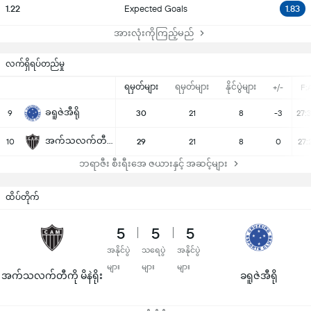
1.22
Expected Goals
1.83
အားလုံးကိုကြည့်မည်
လက်ရှိရပ်တည်မှု
ရမှတ်များ
ရမှတ်များ
နိုင်ပွဲများ
+/-
F:
ခရူဇဲအီရို
9
30
21
8
-3
27:
အက်သလက်တီကို မိနဲရိုး
10
29
21
8
0
27:
ဘရာဇီး စီးရီးအေ ဇယားနှင့် အဆင့်များ
ထိပ်တိုက်
5
5
5
အနိုင်ပွဲ
သရေပွဲ
အနိုင်ပွဲ
များ
များ
များ
အက်သလက်တီကို မိနဲရိုး
ခရူဇဲအီရို