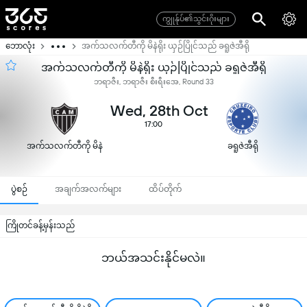
ကျွုန်ုပ်၏သွင်းဂိုးများ
ဘောလုံး
အက်သလက်တီကို မိနဲရိုး ယှဉ်ပြိုင်သည် ခရူဇဲအီရို
အက်သလက်တီကို မိနဲရိုး ယှဉ်ပြိုင်သည် ခရူဇဲအီရို
ဘရာဇီး, ဘရာဇီး စီးရီးအေ, Round 33
Wed, 28th Oct
17:00
အက်သလက်တီကို မိနဲ
ခရူဇဲအီရို
ရိုး
ပွဲစဉ်
အချက်အလက်များ
ထိပ်တိုက်
ကြိုတင်ခန့်မှန်းသည်
ဘယ်အသင်းနိုင်မလဲ။