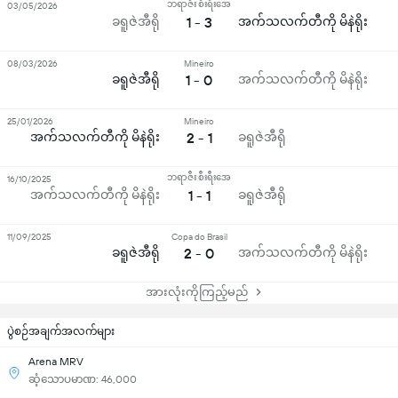
ဘရာဇီး စီးရီးအေ
03/05/2026
ခရူဇဲအီရို
1 - 3
အက်သလက်တီကို မိနဲရိုး
08/03/2026
Mineiro
ခရူဇဲအီရို
1 - 0
အက်သလက်တီကို မိနဲရိုး
25/01/2026
Mineiro
အက်သလက်တီကို မိနဲရိုး
2 - 1
ခရူဇဲအီရို
ဘရာဇီး စီးရီးအေ
16/10/2025
အက်သလက်တီကို မိနဲရိုး
1 - 1
ခရူဇဲအီရို
11/09/2025
Copa do Brasil
ခရူဇဲအီရို
2 - 0
အက်သလက်တီကို မိနဲရိုး
အားလုံးကိုကြည့်မည်
ပွဲစဉ်အချက်အလက်များ
Arena MRV
ဆံ့သောပမာဏ: 46,000