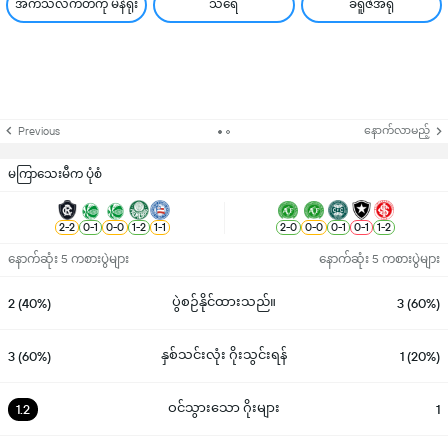
အက်သလက်တီကို မိနဲရိုး
သရေ
ခရူဇဲအီရို
နောက်လာမည့်
Previous
မကြာသေးမီက ပုံစံ
2
-
2
0
-
1
0
-
0
1
-
2
1
-
1
2
-
0
0
-
0
0
-
1
0
-
1
1
-
2
နောက်ဆုံး 5 ကစားပွဲများ
နောက်ဆုံး 5 ကစားပွဲများ
ပွဲစဉ်နိုင်ထားသည်။
2 (40%)
3 (60%)
နှစ်သင်းလုံး ဂိုးသွင်းရန်
3 (60%)
1 (20%)
ဝင်သွားသော ဂိုးများ
1.2
1