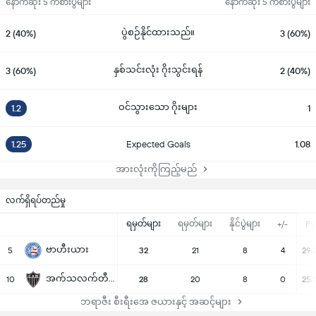
နောက်ဆုံး 5 ကစားပွဲများ
နောက်ဆုံး 5 ကစားပွဲများ
ပွဲစဉ်နိုင်ထားသည်။
2 (40%)
3 (60%)
နှစ်သင်းလုံး ဂိုးသွင်းရန်
3 (60%)
2 (40%)
ဝင်သွားသော ဂိုးများ
1.2
1
1.25
Expected Goals
1.08
အားလုံးကိုကြည့်မည်
လက်ရှိရပ်တည်မှု
ရမှတ်များ
ရမှတ်များ
နိုင်ပွဲများ
+/-
F:
ဗာဟီးယား
5
32
21
8
4
29:
အက်သလက်တီကို မိနဲရိုး
10
28
20
8
0
25:
ဘရာဇီး စီးရီးအေ ဇယားနှင့် အဆင့်များ