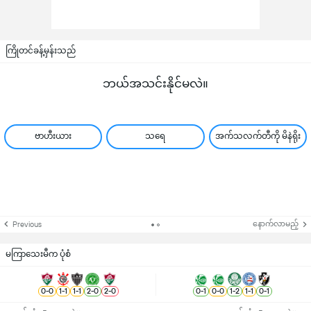
ကြိုတင်ခန့်မှန်းသည်
ဘယ်အသင်းနိုင်မလဲ။
ဗာဟီးယား
သရေ
အက်သလက်တီကို မိနဲရိုး
နောက်လာမည့်
Previous
မကြာသေးမီက ပုံစံ
0
-
0
1
-
1
1
-
1
2
-
0
2
-
0
0
-
1
0
-
0
1
-
2
1
-
1
0
-
1