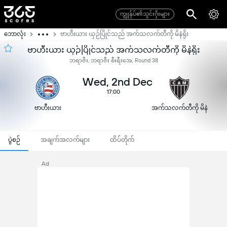
ကျွုန်ုပ်၏သွင်းဂိုးများ
ဘောလုံး
ဗာဟီးယား ယှဉ်ပြိုင်သည် အက်သလက်တီကို မိနဲရိုး
ဗာဟီးယား ယှဉ်ပြိုင်သည် အက်သလက်တီကို မိနဲရိုး
ဘရာဇီး, ဘရာဇီး စီးရီးအေ, Round 38
Wed, 2nd Dec
17:00
ဗာဟီးယား
အက်သလက်တီကို မိနဲ
ရိုး
ပွဲစဉ်
အချက်အလက်များ
ထိပ်တိုက်
Ad