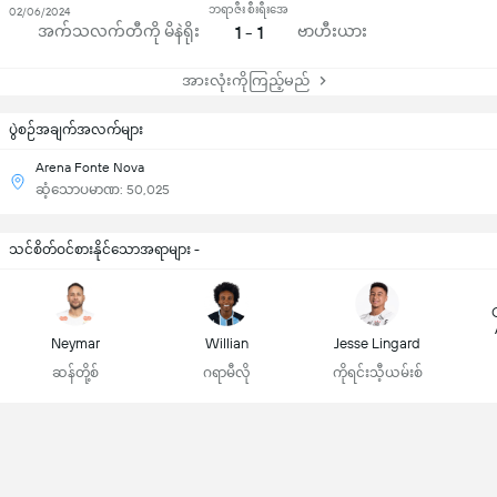
ဘရာဇီး စီးရီးအေ
02/06/2024
အက်သလက်တီကို မိနဲရိုး
1 - 1
ဗာဟီးယား
အားလုံးကိုကြည့်မည်
ပွဲစဉ်အချက်အလက်များ
Arena Fonte Nova
ဆံ့သောပမာဏ: 50,025
သင်စိတ်ဝင်စားနိုင်သောအရာများ -
Neymar
Willian
Jesse Lingard
ဆန်တို့စ်
ဂရာမီလို
ကိုရင်းသီ့ယမ်းစ်