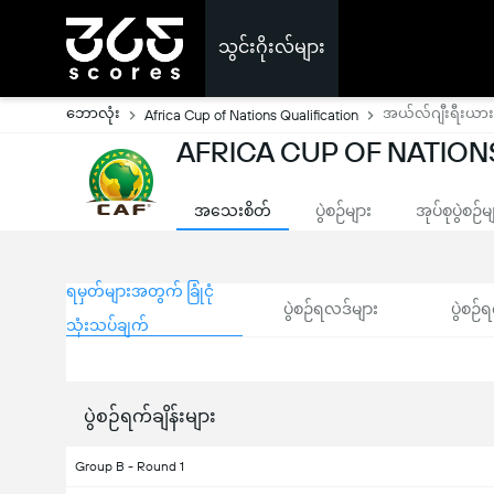
သွင်းဂိုးလ်များ
ဘောလုံး
အယ်လ်ဂျီးရီးယား
Africa Cup of Nations Qualification
AFRICA CUP OF NATIONS Q
အသေးစိတ်
ပွဲစဉ်များ
အုပ်စုပွဲစဉ်မ
ရမှတ်များအတွက် ခြုံငုံ
ပွဲစဉ်ရလဒ်များ
ပွဲစဉ်ရ
သုံးသပ်ချက်
ပွဲစဉ်ရက်ချိန်းများ
Group B - Round 1