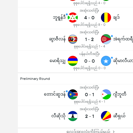
စုစုပေါင်းရရှိသည် 4 - 0
အဆုံးသတ်ပြီး
ဘူရွန်ဒီ
4
-
0
ချဒ်
စုစုပေါင်းရရှိသည် 8 - 0
အဆုံးသတ်ပြီး
ဆွာဇီလန်
1
-
2
အဲရက်ထရ
စုစုပေါင်းရရှိသည် 1 - 4
ပန်နယ်တီအပြီး
မောရိသျှ
0
-
0
ဆိုမာလီယ
စုစုပေါင်းရရှိသည် 0 - 0
Preliminary Round
အဆုံးသတ်ပြီး
တောင်ဆူဒန်
0
-
1
ဂျီဘူတီ
စုစုပေါင်းရရှိသည် 4 - 1
အဆုံးသတ်ပြီး
လီဆိုသို
2
-
1
ဆီရှယ်
ရလဒ်အားလုံးကိုကြည့်မည်