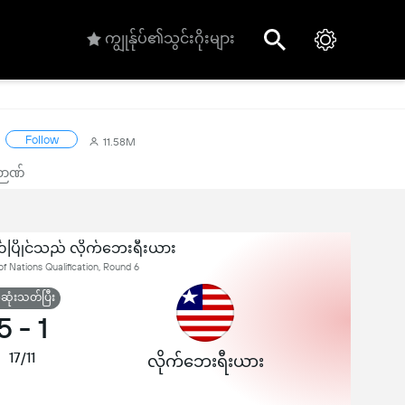
ကျွုန်ုပ်၏သွင်းဂိုးများ
Follow
11.58M
ာဉာဏ်
ဉ်ပြိုင်သည် လိုက်ဘေးရီးယား
 Nations Qualification, Round 6
ုံးသတ်ပြီး
5
-
1
17/11
လိုက်ဘေးရီးယား