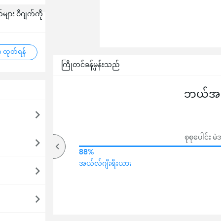
များ ဝိဂျက်ကို
 ထုတ်ရန်
ကြိုတင်ခန့်မှန်းသည်
ဘယ်အသင
စုစုပေါင်း
64%
88%
အပေါ်
အယ်လ်ဂျီးရီးယား