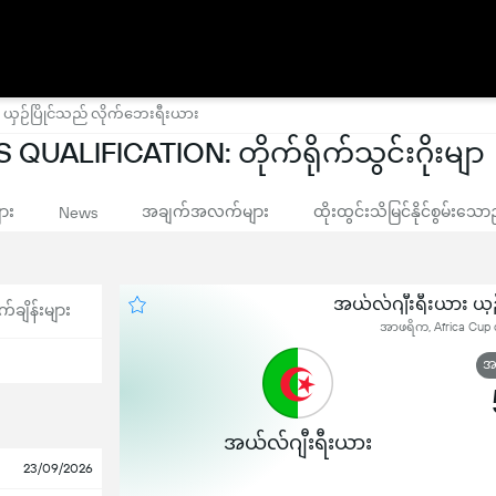
 ယှဉ်ပြိုင်သည် လိုက်ဘေးရီးယား
UALIFICATION: တိုက်ရိုက်သွင်းဂိုးမျာ
ျား
အချက်အလက်များ
ထိုးထွင်းသိမြင်နိုင်စွမ်းသေ
News
အယ်လ်ဂျီးရီးယား ယှ
က်ချိန်းများ
အာဖရိက, Africa Cup of
အဆ
အယ်လ်ဂျီးရီးယား
23/09/2026