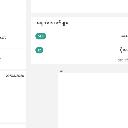
အချက်အလက်များ
ဘောလု
61%
ီယာ
ဂိုးပ
12
ာ
အားလုံ
Ad
29/03/2026