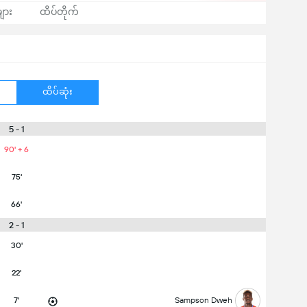
ျား
ထိပ်တိုက်
ထိပ်ဆုံး
5 - 1
90' + 6
75'
66'
2 - 1
30'
22'
7'
Sampson Dweh