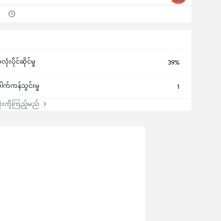
ံးပိုင်ဆိုင်မှု
39%
ေါက်ကန်သွင်းမှု
1
းကိုကြည့်မည်