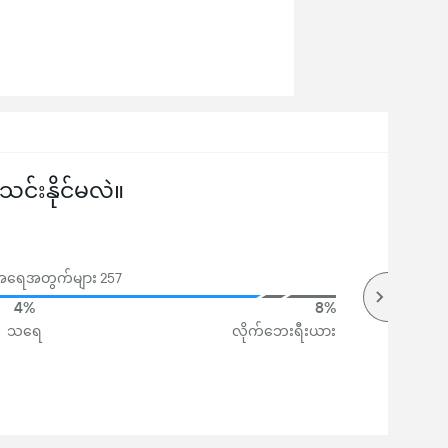
်းနိုင်မလဲ။
 မဲအရေအတွက်များ 257
4%
8%
သရေ
လိုက်ဘေးရီးယား