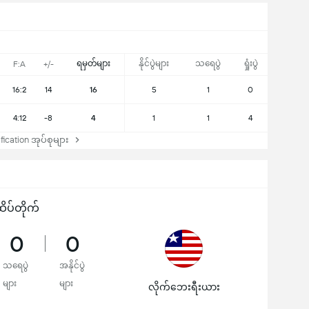
ရမှတ်များ
နိုင်ပွဲများ
သရေပွဲ
ရှုံးပွဲ
F:A
+/-
16:2
14
16
5
1
0
4:12
-8
4
1
1
4
cation အုပ်စုများ
ိပ်တိုက်
0
0
သရေပွဲ
အနိုင်ပွဲ
များ
များ
လိုက်ဘေးရီးယား