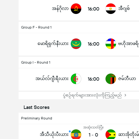
အန်ဂိုလာ
16:00
အီဂျစ်
Group F - Round 1
မောရိရှက်နီးယား
16:00
Group I - Round 1
အယ်လ်ဂျီးရီးယား
16:00
ဇမ်ဘီယာ
ပွဲစဉ်ရက်များအားလုံးကိုကြည့်မည်
Last Scores
Preliminary Round
အဆုံးသတ်ပြီး
အီသီယိုးပီးယား
1
-
0
ဆာအိုတိုးမ်