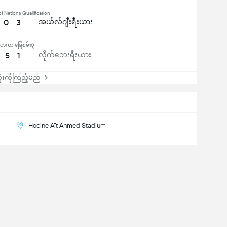
of Nations Qualification
0 - 3
အယ်လ်ဂျီးရီးယား
်ငံတကာ ခြေစမ်းပွဲ
5 - 1
လိုက်ဘေးရီးယား
းကိုကြည့်မည်
Hocine Aït Ahmed Stadium