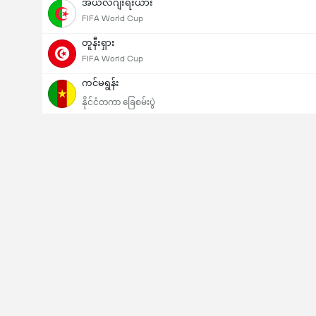
အယ်လ်ဂျီးရီးယား
FIFA World Cup
တူနီးရှား
FIFA World Cup
ကင်မရွန်း
နိုင်ငံတကာ ခြေစမ်းပွဲ