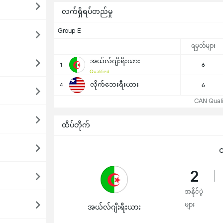
လက်ရှိရပ်တည်မှု
Group E
ရမှတ်များ
အယ်လ်ဂျီးရီးယား
1
6
Qualified
လိုက်ဘေးရီးယား
4
6
CAN Qualifi
ထိပ်တိုက်
ထ
2
အနိုင်ပွဲ
များ
အယ်လ်ဂျီးရီးယား