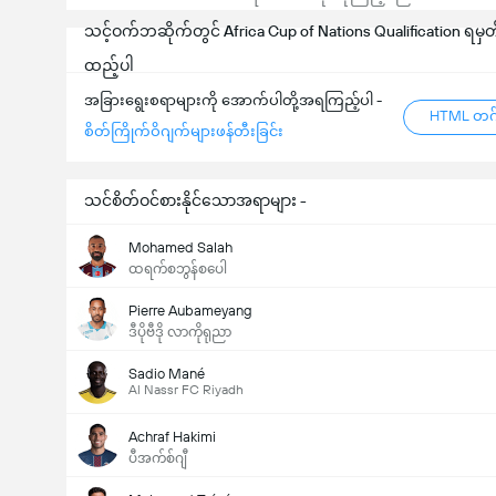
သင့်ဝက်ဘဆိုက်တွင် Africa Cup of Nations Qualification ရမှတ်
ထည့်ပါ
အခြားရွေးစရာများကို အောက်ပါတို့အရကြည့်ပါ -
HTML တဂ်
စိတ်ကြိုက်ဝိဂျက်များဖန်တီးခြင်း
သင်စိတ်ဝင်စားနိုင်သောအရာများ -
ပြိုင်ပွဲအတွင်း ဂိုးစုစုပေါင်း (2.5)
Mohamed Salah
ထရက်စဘွန်စပေါ
Pierre Aubameyang
ဒီပိုဗီဒို လာကိုရုညာ
Sadio Mané
Al Nassr FC Riyadh
Achraf Hakimi
ပီအက်စ်ဂျီ