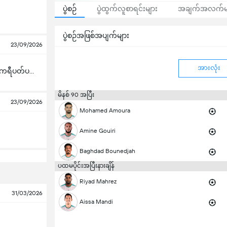
ပွဲစဉ်
ပွဲထွက်လူစာရင်းများ
အချက်အလက်မ
ပွဲစဉ်အဖြစ်အပျက်များ
23/09/2026
အားလုံး
ဗဟိုအာဖရိကရီပတ်ပလစ်
မိနစ် 90 အပြီး
23/09/2026
Mohamed Amoura
Amine Gouiri
Baghdad Bounedjah
ပထမပိုင်းအပြီးနားချိန်
Riyad Mahrez
31/03/2026
Aissa Mandi