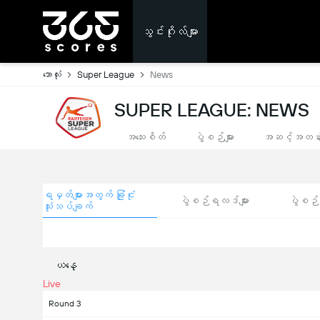
သွင်းဂိုးလ်များ
ဘောလုံး
Super League
News
SUPER LEAGUE: NEWS
အသေးစိတ်
ပွဲစဉ်များ
အဆင့်အတန်
ရမှတ်များအတွက် ခြုံငုံ
ပွဲစဉ်ရလဒ်များ
ပွဲစဉ်ရ
သုံးသပ်ချက်
ယနေ့
Live
Round 3