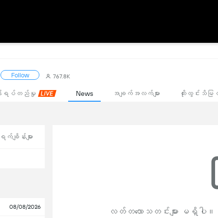
Follow
767.8K
းရပ်တည်မှု
News
အချက်အလက်များ
ထိုးထွင်းသိမြ
က်ချိန်းများ
08/08/2026
လတ်တလောသတင်းများ မရှိပါ။