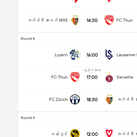
14:30
အက်ဖ်စီ ဘားဇယ် 1893
FC Thun
Round 4
16:00
Luzern
Lausanne-
ရွှေ့ဆိုင်းထားသော
17:00
FC Thun
Servette
18:30
FC Zürich
အက်ဖ်စီ ဘ
Round 4
12:00
ယန်းဘွင်း
အက်ဖ်စီ ဗာ