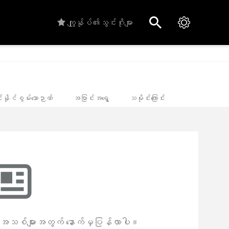
ကျွုန်ုပ်၏သွင်းဂိုးများ
င်နိုင်စွမ်းသောဉာဏ်
အပြာင်းအရွေ့
သမိုင်းကြောင်း
 အသစ်များအတွက် နောက်မှပြန်လာပါ။