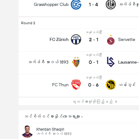
1
-
4
Grasshopper Club
အက်ဖ်စီလူ
Round 2
အဆုံးသတ်ပြီး
2
-
1
FC Zürich
Servette
အဆုံးသတ်ပြီး
0
-
1
အက်ဖ်စီ ဘားဇယ် 1893
Lausanne-
အဆုံးသတ်ပြီး
0
-
6
FC Thun
ယန်းဘွင်း
ရလဒ်အားလုံးကိုကြည့်မည်
သင်စိတ်ဝင်စားနိုင်သောအရာများ -
Xherdan Shaqiri
အက်ဖ်စီ ဘားဇယ် 1893