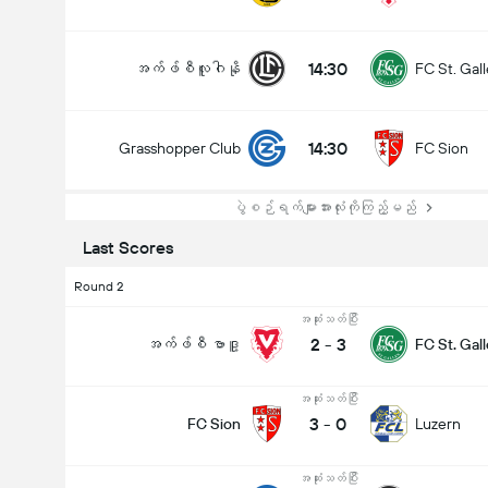
14:30
အက်ဖ်စီလူဂါနို
FC St. Gal
14:30
Grasshopper Club
FC Sion
ပွဲစဉ်ရက်များအားလုံးကိုကြည့်မည်
Last Scores
Round 2
အဆုံးသတ်ပြီး
2
-
3
အက်ဖ်စီ ဗာဒူ့
FC St. Gal
အဆုံးသတ်ပြီး
3
-
0
FC Sion
Luzern
အဆုံးသတ်ပြီး