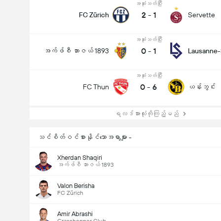
အဆုံးသတ်ပြီး
2
-
1
FC Zürich
Servette
အဆုံးသတ်ပြီး
0
-
1
အက်ဖ်စီ ဘားဇယ် 1893
Lausanne-
အဆုံးသတ်ပြီး
0
-
6
FC Thun
ယန်းဘွင်း
ရလဒ်အားလုံးကိုကြည့်မည်
သင်စိတ်ဝင်စားနိုင်သောအရာများ -
Xherdan Shaqiri
အက်ဖ်စီ ဘားဇယ် 1893
Valon Berisha
FC Zürich
Amir Abrashi