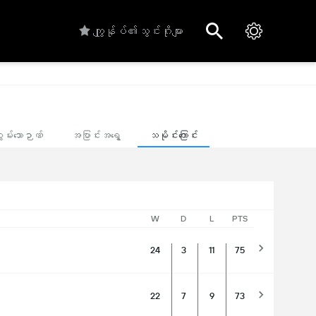
ကျွုန်ုပ်၏သွင်းဂိုးများ
ွမ်းသောဉာဏ်
အပြာင်းအရွေ့
သမိုင်းကြောင်း
W
D
L
PTS
24
3
11
75
22
7
9
73