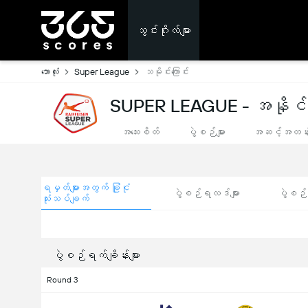
သွင်းဂိုးလ်များ
ဘောလုံး
Super League
သမိုင်းကြောင်း
SUPER LEAGUE - အနိုင
အသေးစိတ်
ပွဲစဉ်များ
အဆင့်အတန်
ရမှတ်များအတွက် ခြုံငုံ
ပွဲစဉ်ရလဒ်များ
ပွဲစဉ်ရ
သုံးသပ်ချက်
ပွဲစဉ်ရက်ချိန်းများ
Round 3