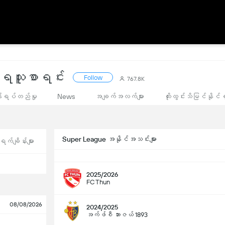
်ရသူစာရင်း
Follow
767.8K
းရပ်တည်မှု
News
အချက်အလက်များ
ထိုးထွင်းသိမြင်နိုင်စ
Super League အနိုင်အသင်းများ
က်ချိန်းများ
2025/2026
FC Thun
08/08/2026
2024/2025
အက်ဖ်စီ ဘားဇယ် 1893