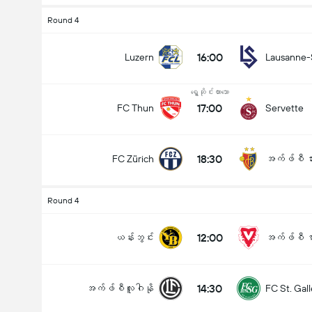
Round 4
16:00
Luzern
Lausanne-
ရွှေ့ဆိုင်းထားသော
17:00
FC Thun
Servette
18:30
FC Zürich
အက်ဖ်စီ ဘ
Round 4
12:00
ယန်းဘွင်း
အက်ဖ်စီ ဗာ
14:30
အက်ဖ်စီလူဂါနို
FC St. Gal