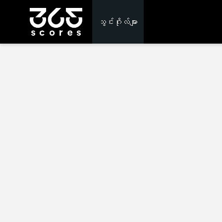
သွင်းဂိုးလ်များ