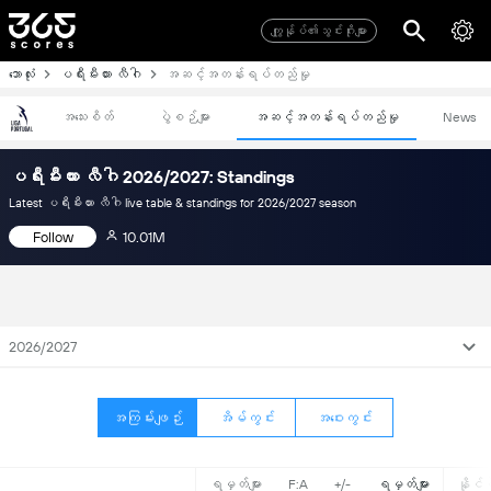
ကျွုန်ုပ်၏သွင်းဂိုးများ
ဘောလုံး
ပရီးမီးယား လီဂါ
အဆင့်အတန်းရပ်တည်မှု
အသေးစိတ်
ပွဲစဉ်များ
အဆင့်အတန်းရပ်တည်မှု
News
ပရီးမီးယား လီဂါ 2026/2027: Standings
Latest ပရီးမီးယား လီဂါ live table & standings for 2026/2027 season
Follow
10.01M
2026/2027
အကြမ်းဖျဉ်း
အိမ်ကွင်း
အဝေးကွင်း
ရမှတ်များ
F:A
+/-
ရမှတ်များ
နိုင်ပွ