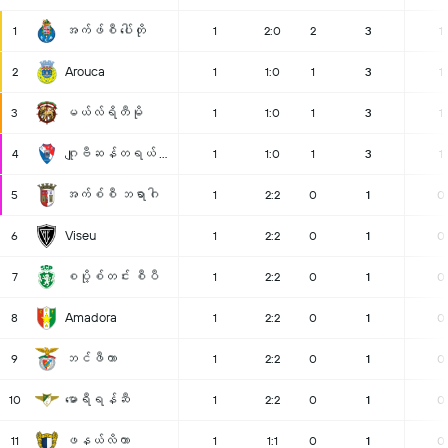
အက်ဖ်စီ ပေါ်တို
1
1
2:0
2
3
1
Arouca
2
1
1:0
1
3
1
မယ်လ်ရိတီမို
3
1
1:0
1
3
1
ဂျူဗီဆန်တရယ် အက်ဖ်စီ
4
1
1:0
1
3
1
အက်စ်စီ ဘရာဂါ
5
1
2:2
0
1
0
Viseu
6
1
2:2
0
1
0
စပို့စ်တင်း စီပီ
7
1
2:2
0
1
0
Amadora
8
1
2:2
0
1
0
ဘင်ဖီကာ
9
1
2:2
0
1
0
မောရီရန်ဆီ
10
1
2:2
0
1
0
ဖနယ်လိကာ
11
1
1:1
0
1
0