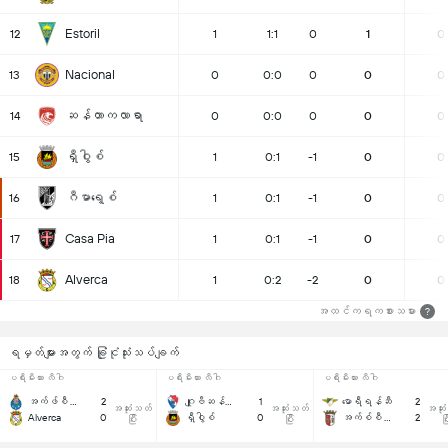
Estoril
12
1
1:1
0
1
0
Nacional
13
0
0:0
0
0
0
ဆန်တာကလာရာ
14
0
0:0
0
0
0
ရှီဝွါစ်
15
1
0:1
-1
0
0
ဂီမာရေ့စ်
16
1
0:1
-1
0
0
Casa Pia
17
1
0:1
-1
0
0
Alverca
18
1
0:2
-2
0
0
အထင်ကရကစားသမား
?
ရမှတ်များအတွက် ခြုံငုံသုံးသပ်ချက်
ပရီးမီးယား လီဂါ
ပရီးမီးယား လီဂါ
ပရီးမီးယား လီဂါ
အက်ဖ်စီ ပေါ်တို
2
ဂျူဗီဆန်တရယ် အက်ဖ်စီ
1
မောရီရန်ဆီ
2
အဆုံးသတ်
အဆုံးသတ်
အဆုံ
Alverca
0
ရှီဝွါစ်
0
အက်စ်စီ ဘရာဂါ
2
ပြီး
ပြီး
ပြ