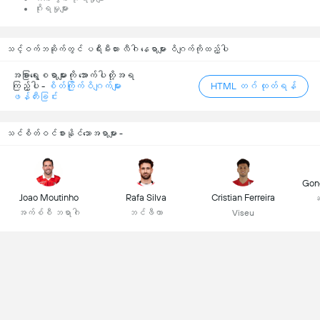
ဂိုးရမှုများ
သင့်ဝက်ဘဆိုက်တွင် ပရီးမီးယား လီဂါ နေရာများ ဝိဂျက်ကိုထည့်ပါ
အခြားရွေးစရာများကို အောက်ပါတို့အရ
ကြည့်ပါ -
စိတ်ကြိုက်ဝိဂျက်များ
HTML တဂ် ထုတ်ရန်
ဖန်တီးခြင်း
သင်စိတ်ဝင်စားနိုင်သောအရာများ -
Gonç
Joao Moutinho
Rafa Silva
Cristian Ferreira
ဆ
အက်စ်စီ ဘရာဂါ
ဘင်ဖီကာ
Viseu