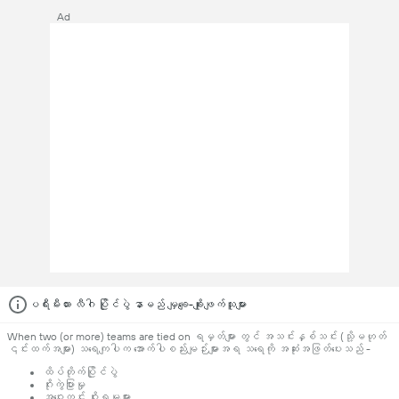
Ad
ပရီးမီးယား လီဂါ ပြိုင်ပွဲ နာမည် မျှချေ-ချိုးဖျက်သူများ
When two (or more) teams are tied on ရမှတ်များ တွင် အသင်းနှစ်သင်း (သို့မဟုတ်
၎င်းထက်အများ) သရေကျပါက အောက်ပါစည်းမျဉ်းများအရ သရေကို အဆုံးအဖြတ်ပေးသည် -
ထိပ်တိုက်ပြိုင်ပွဲ
ဂိုးကွဲပြားမှု
အဝေးကွင်း ဂိုးရမှုများ