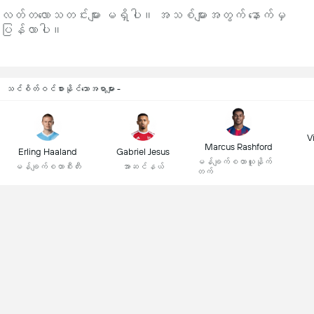
လတ်တလောသတင်းများ မရှိပါ။ အသစ်များအတွက် နောက်မှ
ပြန်လာပါ။
သင်စိတ်ဝင်စားနိုင်သောအရာများ -
Vi
Marcus Rashford
Erling Haaland
Gabriel Jesus
မန်ချက်စတာယူနိုက်
မန်ချက်စတာစီးတီး
အာဆင်နယ်
တက်