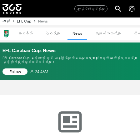
ကျွုန်ုပ်၏သွင်းဂိုးများ
ဘောလုံး
EFL Cup
News
အသေးစိတ်
ပွဲစဉ်များ
News
အချက်အလက်များ
ထိုး
EFL Carabao Cup: News
EFL Carabao Cup နှင့် ဘောလုံး တွင် ယနေ့ဖြစ်ပျက်နေသမျှအရာအားလုံးအတွက် နောက်ဆုံးရသတင်းများ
နှင့် တိုက်ရိုက်လွှင့်အပ်ပဒိတ်များ။
Follow
24.46M