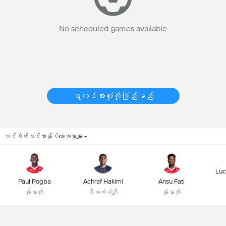
No scheduled games available
ရလဒ်အားလုံးကိုကြည့်မည်
သင်စိတ်ဝင်စားနိုင်သောအရာများ -
Luc
Paul Pogba
Achraf Hakimi
Ansu Fati
မိုနာကို
ပီအက်စ်ဂျီ
မိုနာကို