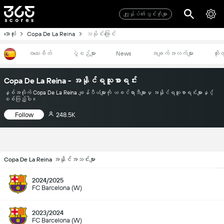
ကျွုန်ုပ်၏သွင်းဂိုးများ
ဘောလုံး
Copa De La Reina
သမိုင်းကြောင်း
အသေးစိတ်
ပွဲစဉ်များ
News
အချက်အလက်များ
ထိုး
Copa De La Reina - အနိုင်ရသူစာရင်း
နှစ်အလိုက် Copa De La Reina ချန်ပီယံများကို ယခင်ရာသီများမှ အနိုင်ရသူစာရင်းများနှင့်
စစ်ကြည့်ပါ။
Follow
248.5K
Copa De La Reina အနိုင်အသင်းများ
2024/2025
FC Barcelona (W)
2023/2024
FC Barcelona (W)