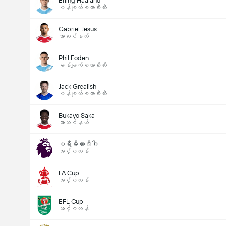
Erling Haaland
မန်ချက်စတာစီးတီး
Gabriel Jesus
အာဆင်နယ်
Phil Foden
မန်ချက်စတာစီးတီး
Jack Grealish
မန်ချက်စတာစီးတီး
Bukayo Saka
အာဆင်နယ်
ပရီးမီးယားလီဂါ
အင်္ဂလန်
FA Cup
အင်္ဂလန်
EFL Cup
အင်္ဂလန်