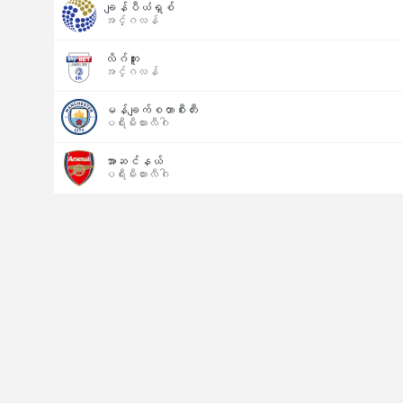
ချန်ပီယံရှစ်
အင်္ဂလန်
လိဂ်တူး
အင်္ဂလန်
မန်ချက်စတာစီးတီး
ပရီးမီးယားလီဂါ
အာဆင်နယ်
ပရီးမီးယားလီဂါ