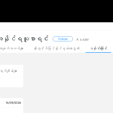
နိုင်ရသူစာရင်း
Follow
6.62M
အချက်အလက်များ
ထိုးထွင်းသိမြင်နိုင်စွမ်းသောဉာဏ်
သမိုင်းကြောင်း
က်ချိန်းများ
16/08/2026