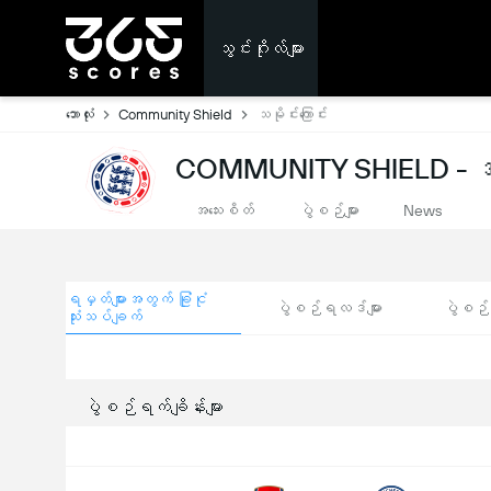
သွင်းဂိုးလ်များ
ဘောလုံး
Community Shield
သမိုင်းကြောင်း
COMMUNITY SHIELD - အ
အသေးစိတ်
ပွဲစဉ်များ
News
ရမှတ်များအတွက် ခြုံငုံ
ပွဲစဉ်ရလဒ်များ
ပွဲစဉ်ရ
သုံးသပ်ချက်
ပွဲစဉ်ရက်ချိန်းများ