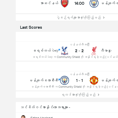
14:00
အာဆင်နယ်
မန်ချက်စတ
ပွဲစဉ်ရက်များအားလုံးကိုကြည့်မည်
Last Scores
ပန်နယ်တီအပြီး
2
-
2
ခရစ်တယ်ပဲလေ့
လီဗာပူး
ခရစ်တယ်ပဲလေ့ က Community Shield ကို အနိုင်ရခဲ့သည် (ပင်နယ်တ
ပန်နယ်တီအပြီး
1
-
1
မန်ချက်စတာစီးတီး
မန်ချက်စတာစီးတီး က Community Shield ကို အနိုင်ရခဲ့သည် (ပင်နယ်
ရလဒ်အားလုံးကိုကြည့်မည်
သင်စိတ်ဝင်စားနိုင်သောအရာများ -