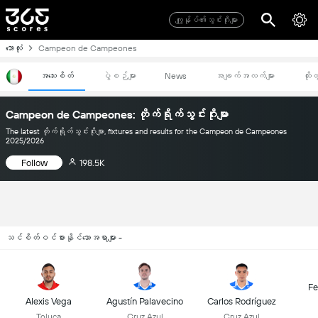
ကျွုန်ုပ်၏သွင်းဂိုးများ
ဘောလုံး
Campeon de Campeones
အသေးစိတ်
ပွဲစဉ်များ
News
အချက်အလက်များ
ထိုး
Campeon de Campeones: တိုက်ရိုက်သွင်းဂိုးမျာ
The latest တိုက်ရိုက်သွင်းဂိုးမျာ, fixtures and results for the Campeon de Campeones
2025/2026
Follow
198.5K
သင်စိတ်ဝင်စားနိုင်သောအရာများ -
Fe
Alexis Vega
Agustín Palavecino
Carlos Rodríguez
Toluca
Cruz Azul
Cruz Azul