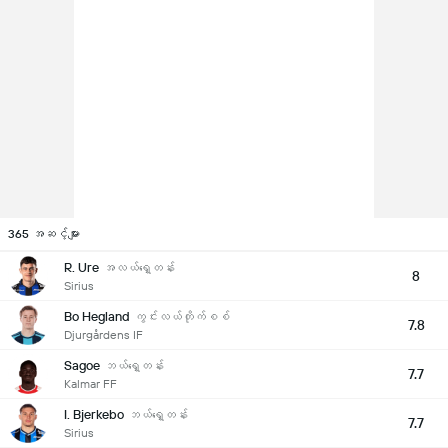
365 အဆင့်များ
R. Ure
အလယ်ရှေ့တန်း
8
Sirius
Bo Hegland
ကွင်းလယ်တိုက်စစ်
7.8
Djurgårdens IF
Sagoe
ဘယ်ရှေ့တန်း
7.7
Kalmar FF
I. Bjerkebo
ဘယ်ရှေ့တန်း
7.7
Sirius