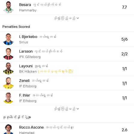
Besara
ကွင်းလယ်တိုက်စစ်
7.7
Hammarby
ပို၍ကြည့်မည်
Penalties Scored
I. Bjerkebo
ဘယ်ရှေ့တန်း
5/6
Sirius
Larsson
ကွင်းလယ်တိုက်စစ်
2/2
IFK Göteborg
Layouni
ညာရှေ့တန်း
1/1
BK Häcken
(ကလပ်မှထွက်သွားပါပြီ)
Zeneli
ဘယ်ရှေ့တန်း
1/1
IF Elfsborg
F. Ihler
အလယ်ရှေ့တန်း
1/1
IF Elfsborg
ပို၍ကြည့်မည်
စုစုပေါင်းနိုင်ပွဲများ
Rocco Ascone
အလယ်ကွင်းလယ်လူ
2.6
Halmstad