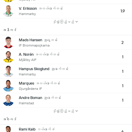
V. Eriksson
အလယ်နောက်တန်း
1.9
Hammarby
ပို၍ကြည့်မည်
အနီကဒ်
Mads Hansen
ညာရှေ့တန်း
2
IF Brommapojkarna
A. Norén
အလယ်နောက်တန်း
1
Mjällby AIF
Hampus Skoglund
ညာနောက်တန်း
1
Hammarby
Marques
အလယ်နောက်တန်း
1
Djurgårdens IF
Andre Boman
ညာနောက်တန်း
1
Halmstad
ပို၍ကြည့်မည်
အဝါကဒ်
Rami Kaib
ဘယ်နောက်ခံ
6