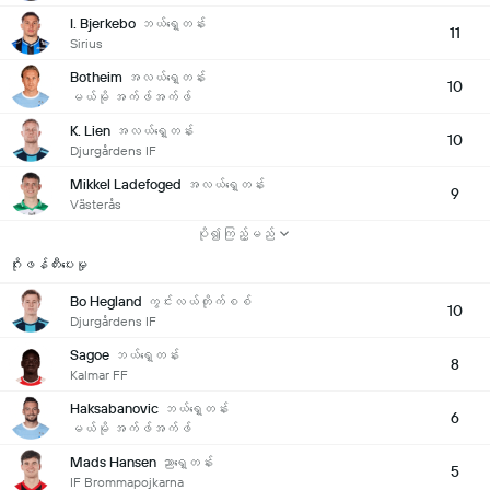
I. Bjerkebo
ဘယ်ရှေ့တန်း
11
Sirius
Botheim
အလယ်ရှေ့တန်း
10
မယ်မို အက်ဖ်အက်ဖ်
K. Lien
အလယ်ရှေ့တန်း
10
Djurgårdens IF
Mikkel Ladefoged
အလယ်ရှေ့တန်း
9
Västerås
ပို၍ကြည့်မည်
ဂိုးဖန်တီးပေးမှု
Bo Hegland
ကွင်းလယ်တိုက်စစ်
10
Djurgårdens IF
Sagoe
ဘယ်ရှေ့တန်း
8
Kalmar FF
Haksabanovic
ဘယ်ရှေ့တန်း
6
မယ်မို အက်ဖ်အက်ဖ်
Mads Hansen
ညာရှေ့တန်း
5
IF Brommapojkarna