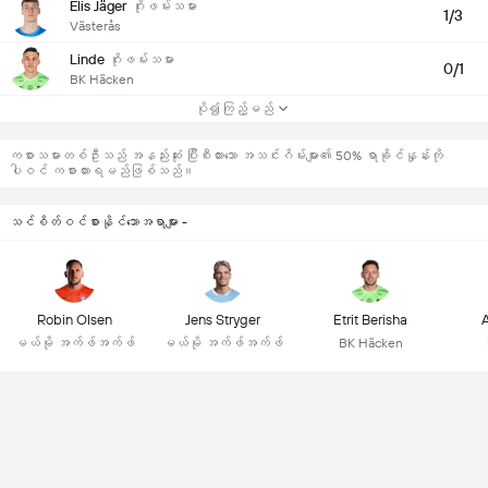
Elis Jäger
ဂိုးဖမ်းသမား
1/3
Västerås
Linde
ဂိုးဖမ်းသမား
0/1
BK Häcken
ပို၍ကြည့်မည်
ကစားသမားတစ်ဦးသည် အနည်းဆုံး ပြီးစီးထားသော အသင်းဂိမ်းများ၏ 50% ရာခိုင်နှုန်းကို
ပါဝင် ကစားထားရမည်ဖြစ်သည်။
သင်စိတ်ဝင်စားနိုင်သောအရာများ -
Robin Olsen
Jens Stryger
Etrit Berisha
A
မယ်မို အက်ဖ်အက်ဖ်
မယ်မို အက်ဖ်အက်ဖ်
BK Häcken