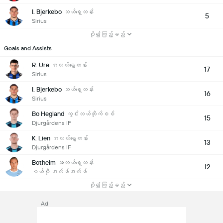
I. Bjerkebo
ဘယ်ရှေ့တန်း
5
Sirius
ပို၍ကြည့်မည်
Goals and Assists
R. Ure
အလယ်ရှေ့တန်း
17
Sirius
I. Bjerkebo
ဘယ်ရှေ့တန်း
16
Sirius
Bo Hegland
ကွင်းလယ်တိုက်စစ်
15
Djurgårdens IF
K. Lien
အလယ်ရှေ့တန်း
13
Djurgårdens IF
Botheim
အလယ်ရှေ့တန်း
12
မယ်မို အက်ဖ်အက်ဖ်
ပို၍ကြည့်မည်
Ad