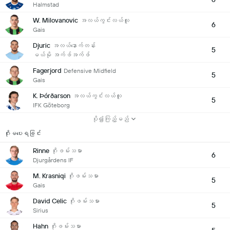
Halmstad
W. Milovanovic
အလယ်ကွင်းလယ်လူ
6
Gais
Djuric
အလယ်နောက်တန်း
5
မယ်မို အက်ဖ်အက်ဖ်
Fagerjord
Defensive Midfield
5
Gais
K. Þórðarson
အလယ်ကွင်းလယ်လူ
5
IFK Göteborg
ပို၍ကြည့်မည်
ဂိုးမပေးရခြင်း
Rinne
ဂိုးဖမ်းသမား
6
Djurgårdens IF
M. Krasniqi
ဂိုးဖမ်းသမား
5
Gais
David Celic
ဂိုးဖမ်းသမား
5
Sirius
Hahn
ဂိုးဖမ်းသမား