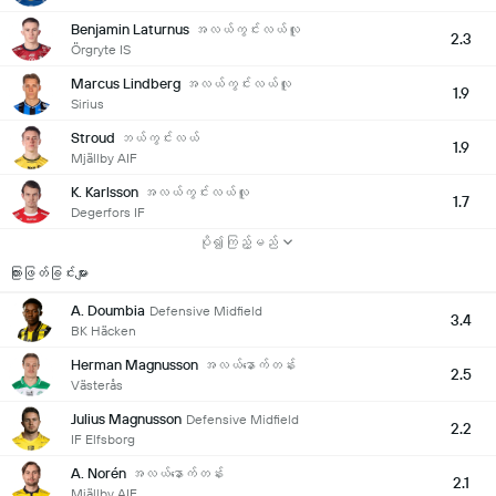
Benjamin Laturnus
အလယ်ကွင်းလယ်လူ
2.3
Örgryte IS
Marcus Lindberg
အလယ်ကွင်းလယ်လူ
1.9
Sirius
Stroud
ဘယ်ကွင်းလယ်
1.9
Mjällby AIF
K. Karlsson
အလယ်ကွင်းလယ်လူ
1.7
Degerfors IF
ပို၍ကြည့်မည်
ကြားဖြတ်ခြင်းများ
A. Doumbia
Defensive Midfield
3.4
BK Häcken
Herman Magnusson
အလယ်နောက်တန်း
2.5
Västerås
Julius Magnusson
Defensive Midfield
2.2
IF Elfsborg
A. Norén
အလယ်နောက်တန်း
2.1
Mjällby AIF