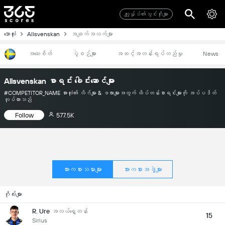
ကျွုန်ုပ်၏သွင်းဂိုးများ
ဘောလုံး
Allsvenskan
အချက်အလက်များ
အသေးစိတ်
ပွဲစဉ်များ
အဆင့်အတန်းရပ်တည်မှု
News
Allsvenskan စာရင်း ခေါင်းဆောင်များ
#COMPETITOR_NAME အားလုံး၏ လိဂ်များ & ဖလားများအတွက် ထိပ်တန်းစာရင်းများကို အပ်ပဒိတ်
လုပ်ထားသည်
Follow
577.5K
အားကစားသမားများ
အားကစားအဖွဲ့များ
ဂိုလ်းများ
R. Ure
အလယ်ရှေ့တန်း
15
Sirius