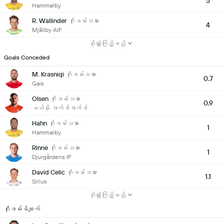
5
Hammarby
R. Wallinder
ဂိုးဖမ်းသမား
4
Mjällby AIF
ပို၍ကြည့်မည်
Goals Conceded
M. Krasniqi
ဂိုးဖမ်းသမား
0.7
Gais
Olsen
ဂိုးဖမ်းသမား
0.9
မယ်မို အက်ဖ်အက်ဖ်
Hahn
ဂိုးဖမ်းသမား
1
Hammarby
Rinne
ဂိုးဖမ်းသမား
1
Djurgårdens IF
David Celic
ဂိုးဖမ်းသမား
1.1
Sirius
ပို၍ကြည့်မည်
ဂိုးဖမ်းမိချက်