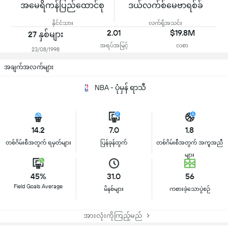
အမေရိကန်ပြည်ထောင်စု
ဒယ်လက်စ်မေဗာရစ်ခ်
နိုင်ငံသား
လက်ရှိအသင်း
2.01
$19.8M
27 နှစ်များ
အရပ်အမြင့်
လစာ
23/08/1998
အချက်အလက်များ
NBA - ပုံမှန် ရာသီ
14.2
7.0
1.8
တစ်ဂိမ်းစီအတွက် ရမှတ်များ
ပြန်ခုန်ထွက်
တစ်ဂိမ်းစီအတွက် အကူအညီ
များ
45%
31.0
56
Field Goals Average
မိနစ်များ
ကစားခဲ့သောပွဲစဉ်
အားလုံးကိုကြည့်မည်