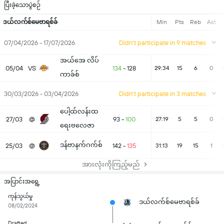
ပြီးခဲ့သောပွဲစဉ်
ဒယ်လက်စ်မေဗာရစ်ခ်
Min
Pts
Reb
Ast
07/04/2026 - 17/07/2026
Didn't participate in 9 matches
အယ်အေ လိပ်
05/04
VS
134
-
128
29:34
15
6
0
ကာခ်စ်
30/03/2026 - 03/04/2026
Didn't participate in 3 matches
ပေါ့ထ်လန်းထ
27/03
@
93
-
100
27:19
5
5
0
ရေးဗလေဇာ
ဒန်ဗာနက်ဂက်စ်
25/03
@
142
-
135
31:13
19
15
1
အားလုံးကိုကြည့်မည်
အပြာင်းအရွေ့
ကုန်သွယ်မှု
ဒယ်လက်စ်မေဗာရစ်ခ်
08/02/2024
Drafted