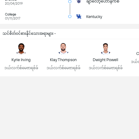
ချာလော့်ဟောနက်စ်
20/04/2019
College
Kentucky
01/11/2017
သင်စိတ်ဝင်စားနိုင်သောအရာများ -
C
Kyrie Irving
Klay Thompson
Dwight Powell
ဒယ်လ
ဒယ်လက်စ်မေဗာရစ်ခ်
ဒယ်လက်စ်မေဗာရစ်ခ်
ဒယ်လက်စ်မေဗာရစ်ခ်