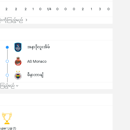
2
2
2
1
0
1/4
0
0
0
2
1
3
0
းကိုကြည့်မည်
အနာဒိုလူးအိဖ်
AS Monaco
ဖီနာဘာချီ
၍ကြည့်မည်
 Super Ligi (1) 