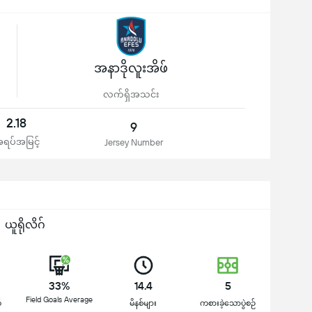
အနာဒိုလူးအိဖ်
လက်ရှိအသင်း
2.18
9
ရပ်အမြင့်
Jersey Number
ယူရိုလိဂ်
33%
14.4
5
Field Goals Average
 
မိနစ်များ
ကစားခဲ့သောပွဲစဉ်