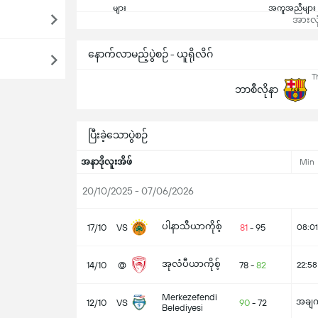
များ
အကူအညီများ
အားလုံ
နောက်လာမည့်ပွဲစဉ် - ယူရိုလိဂ်
T
ဘာစီလိုနာ
ပြီးခဲ့သောပွဲစဉ်
အနာဒိုလူးအိဖ်
Min
20/10/2025 - 07/06/2026
ပါနာသီယာကိုစ့်
17/10
VS
81
-
95
08:01
အုလံပီယာကိုစ့်
14/10
@
78
-
82
22:58
Merkezefendi
အချက
12/10
VS
90
-
72
Belediyesi