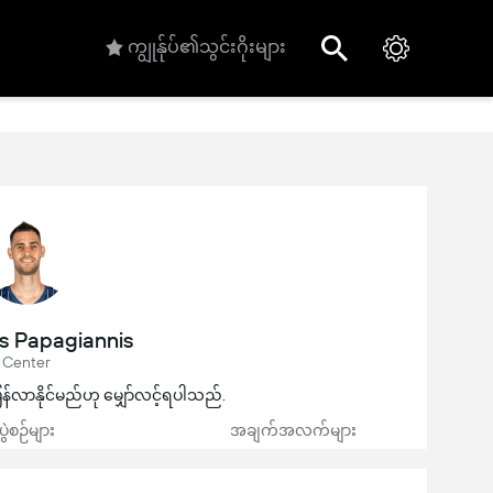
ကျွုန်ုပ်၏သွင်းဂိုးများ
s Papagiannis
Center
ြန်လာနိုင်မည်ဟု မျှော်လင့်ရပါသည်.
ပွဲစဉ်များ
အချက်အလက်များ