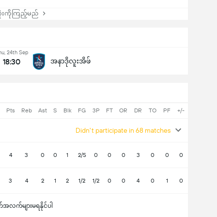
းကိုကြည့်မည်
hu, 24th Sep
18:30
အနာဒိုလူးအိဖ်
Pts
Reb
Ast
S
Blk
FG
3P
FT
OR
DR
TO
PF
+/-
Didn't participate in 68 matches
4
3
0
0
1
2/5
0
0
0
3
0
0
0
3
4
2
1
2
1/2
1/2
0
0
4
0
1
0
်အလက်များမရနိုင်ပါ