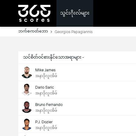
သွင်းဂိုးလ်များ
ဘက်စကတ်ဘော
Georgios Papagiannis
သင်စိတ်ဝင်စားနိုင်သောအရာများ -
Mike James
အနာဒိုလူးအိဖ်
Dario Saric
အနာဒိုလူးအိဖ်
Bruno Fernando
အနာဒိုလူးအိဖ်
P.J. Dozier
အနာဒိုလူးအိဖ်