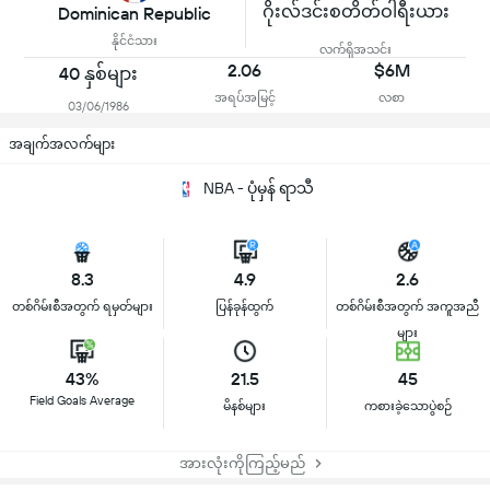
ဂိုးလ်ဒင်းစတိတ်ဝါရီးယား
Dominican Republic
နိုင်ငံသား
လက်ရှိအသင်း
2.06
$6M
40 နှစ်များ
အရပ်အမြင့်
လစာ
03/06/1986
အချက်အလက်များ
NBA - ပုံမှန် ရာသီ
8.3
4.9
2.6
တစ်ဂိမ်းစီအတွက် ရမှတ်များ
ပြန်ခုန်ထွက်
တစ်ဂိမ်းစီအတွက် အကူအညီ
များ
43%
21.5
45
Field Goals Average
မိနစ်များ
ကစားခဲ့သောပွဲစဉ်
အားလုံးကိုကြည့်မည်