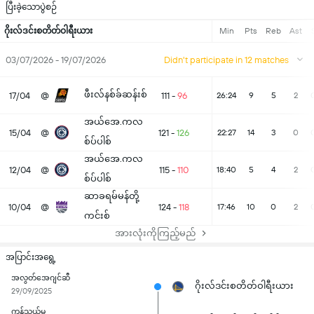
ပြီးခဲ့သောပွဲစဉ်
ဂိုးလ်ဒင်းစတိတ်ဝါရီးယား
Min
Pts
Reb
Ast
03/07/2026 - 19/07/2026
Didn't participate in 12 matches
ဖီးလ်နစ်ခ်ဆန်းစ်
17/04
@
111
-
96
26:24
9
5
2
အယ်အေ.ကလ
15/04
@
121
-
126
22:27
14
3
0
စ်ပ်ပါစ်
အယ်အေ.ကလ
12/04
@
115
-
110
18:40
5
4
2
စ်ပ်ပါစ်
ဆာခရမ်မန်တို့
10/04
@
124
-
118
17:46
10
0
2
ကင်းစ်
အားလုံးကိုကြည့်မည်
အပြာင်းအရွေ့
အလွတ်အေဂျင်ဆီ
ဂိုးလ်ဒင်းစတိတ်ဝါရီးယား
29/09/2025
ကုန်သွယ်မှု