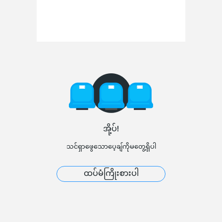
အို့ပ်!
သင်ရှာဖွေသောပေ့ချ်ကိုမတွေ့ရှိပါ
ထပ်မံကြိုးစားပါ