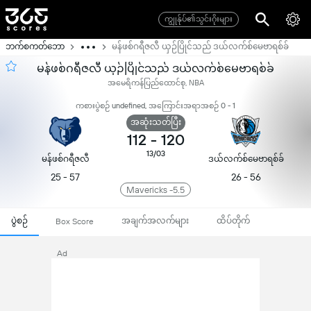
ကျွုန်ုပ်၏သွင်းဂိုးများ
ဘက်စကတ်ဘော
မန်ဖစ်ဂရီဇလီ ယှဉ်ပြိုင်သည် ဒယ်လက်စ်မေဗာရစ်ခ်
မန်ဖစ်ဂရီဇလီ ယှဉ်ပြိုင်သည် ဒယ်လက်စ်မေဗာရစ်ခ်
အမေရိကန်ပြည်ထောင်စု, NBA
ကစားပွဲစဉ် undefined, အကြောင်းအရာအစဉ် 0 - 1
အဆုံးသတ်ပြီး
112
-
120
13/03
မန်ဖစ်ဂရီဇလီ
ဒယ်လက်စ်မေဗာရစ်ခ်
25 - 57
26 - 56
Mavericks -5.5
ပွဲစဉ်
အချက်အလက်များ
ထိပ်တိုက်
Box Score
Ad