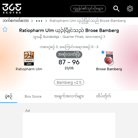
ကျွုန်ုပ်၏သွင်းဂိုးများ
ဘက်စကတ်ဘော
Ratiopharm Ulm ယှဉ်ပြိုင်သည် Brose Bamberg
Ratiopharm Ulm ယှဉ်ပြိုင်သည် Brose Bamberg
ဂျာမနီ, Bundesliga - Quarter Finals, အားကစားပွဲ 3
ကစားပွဲစဉ် 3, အကြောင်းအရာအစဉ် 0 - 3
အဆုံးသတ်ပြီး
87
-
96
23/05
Ratiopharm Ulm
Brose Bamberg
Bamberg +2.5
ပွဲစဉ်
အချက်အလက်များ
ထိပ်တိုက်
Box Score
Ad