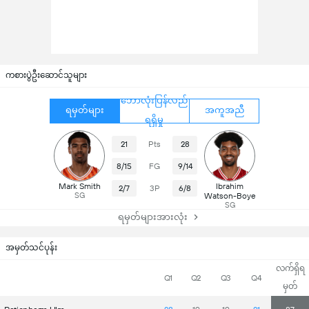
ကစားပွဲဦးဆောင်သူများ
ဘောလုံးပြန်လည်
ရမှတ်များ
အကူအညီ
ရရှိမှု
21
Pts
28
8/15
FG
9/14
Mark Smith
Ibrahim
2/7
3P
6/8
SG
Watson-Boye
SG
ရမှတ်များအားလုံး
အမှတ်သင်ပုန်း
လက်ရှိရ
Q1
Q2
Q3
Q4
မှတ်