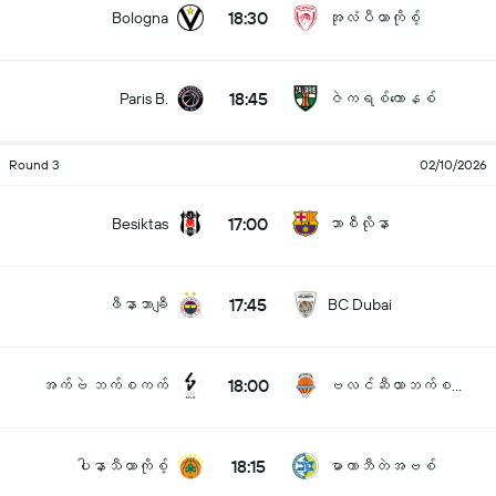
18:30
Bologna
အုလံပီယာကိုစ့်
18:45
Paris B.
ဇဲကရစ်ကောနစ်
Round 3
02/10/2026
17:00
Besiktas
ဘာစီလိုနာ
17:45
ဖီနာဘာချီ
BC Dubai
18:00
အက်ဗဲ ဘက်စကက်
ဗလင်ဆီယာဘက်စကက်
18:15
ပါနာသီယာကိုစ့်
မာကာဘီတဲအဗစ်