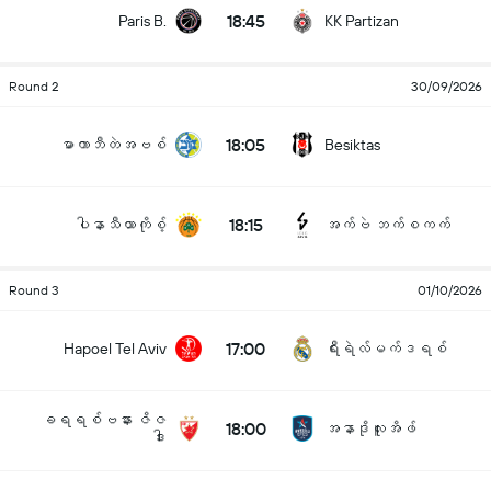
18:45
Paris B.
KK Partizan
Round 2
30/09/2026
18:05
မာကာဘီတဲအဗစ်
Besiktas
18:15
ပါနာသီယာကိုစ့်
အက်ဗဲ ဘက်စကက်
Round 3
01/10/2026
17:00
Hapoel Tel Aviv
ရီးရဲလ်မက်ဒရစ်
ခရရစ်ဗနား ဇိဇ
18:00
အနာဒိုလူးအိဖ်
ဒါး