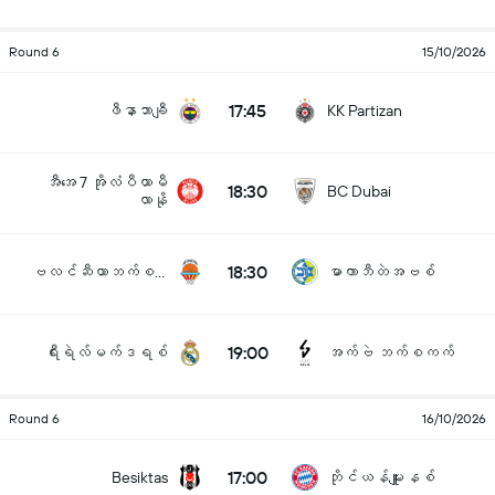
Round 6
15/10/2026
17:45
ဖီနာဘာချီ
KK Partizan
အီအေ 7 အိုလံပီယာမီ
18:30
BC Dubai
လာနို
18:30
ဗလင်ဆီယာဘက်စကက်
မာကာဘီတဲအဗစ်
19:00
ရီးရဲလ်မက်ဒရစ်
အက်ဗဲ ဘက်စကက်
Round 6
16/10/2026
17:00
Besiktas
ဘိုင်ယန်မျူးနစ်