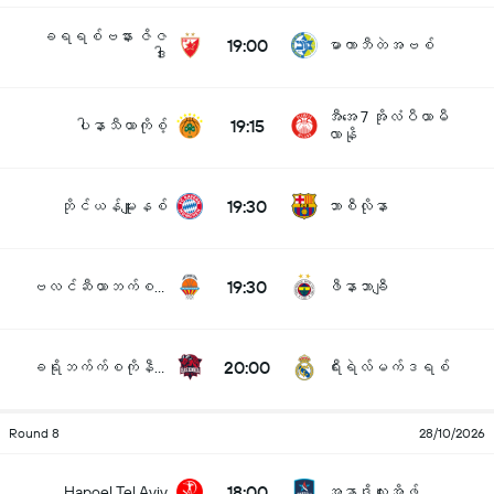
ခရရစ်ဗနား ဇိဇ
19:00
မာကာဘီတဲအဗစ်
ဒါး
အီအေ 7 အိုလံပီယာမီ
19:15
ပါနာသီယာကိုစ့်
လာနို
19:30
ဘိုင်ယန်မျူးနစ်
ဘာစီလိုနာ
19:30
ဗလင်ဆီယာဘက်စကက်
ဖီနာဘာချီ
20:00
ခရိုဘက်က်စကိုနီယား
ရီးရဲလ်မက်ဒရစ်
Round 8
28/10/2026
18:00
Hapoel Tel Aviv
အနာဒိုလူးအိဖ်