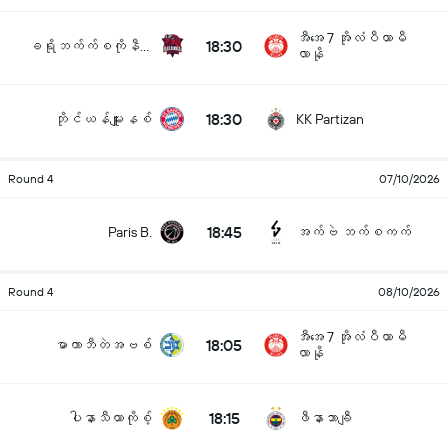
အီအေ 7 အိုလံပီယာမီ
18:30
ခရိုဘက်က်စကိုနီယား
လာနို
18:30
ဘိုင်ယန်မျူးနစ်
KK Partizan
Round 4
07/10/2026
18:45
Paris B.
အက်ဗဲ ဘက်စကက်
Round 4
08/10/2026
အီအေ 7 အိုလံပီယာမီ
18:05
မာကာဘီတဲအဗစ်
လာနို
18:15
ပါနာသီယာကိုစ့်
ဖီနာဘာချီ