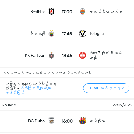
17:00
Besiktas
ဗလင်ဆီယာဘက်စကက်
17:45
ဖီနာဘာချီ
Bologna
အီအေ 7 အိုလံပီယာမီ
18:45
KK Partizan
လာနို
သင့်ဝက်ဘဆိုက်တွင် ယူရိုလိဂ် ရမှတ်များ ဝိဂျက်ကိုထည့်ပါ
အခြားရွေးစရာများကို အောက်ပါတို့အရ
ကြည့်ပါ -
စိတ်ကြိုက်ဝိဂျက်များ
HTML တဂ် ထုတ်ရန်
ဖန်တီးခြင်း
Round 2
29/09/2026
16:00
BC Dubai
ဘာစီလိုနာ