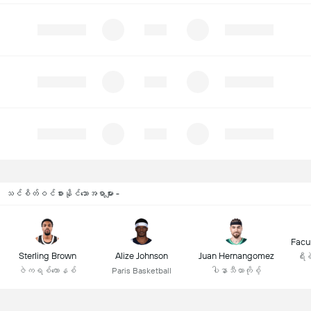
သင်စိတ်ဝင်စားနိုင်သောအရာများ -
Facu
Sterling Brown
Alize Johnson
Juan Hernangomez
ရီ
ဇဲကရစ်ကောနစ်
Paris Basketball
ပါနာသီယာကိုစ့်