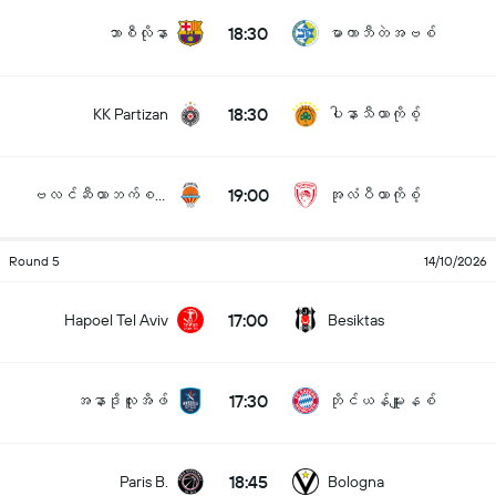
18:30
ဘာစီလိုနာ
မာကာဘီတဲအဗစ်
18:30
KK Partizan
ပါနာသီယာကိုစ့်
19:00
ဗလင်ဆီယာဘက်စကက်
အုလံပီယာကိုစ့်
Round 5
14/10/2026
17:00
Hapoel Tel Aviv
Besiktas
17:30
အနာဒိုလူးအိဖ်
ဘိုင်ယန်မျူးနစ်
18:45
Paris B.
Bologna