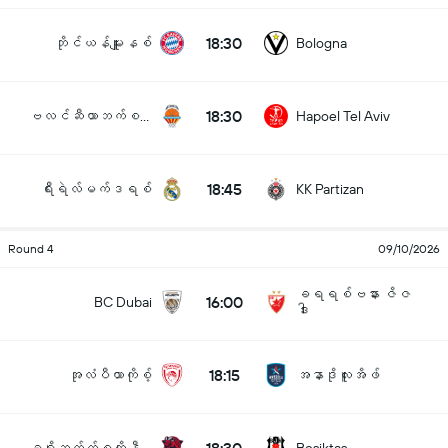
18:30
ဘိုင်ယန်မျူးနစ်
Bologna
18:30
ဗလင်ဆီယာဘက်စကက်
Hapoel Tel Aviv
18:45
ရီးရဲလ်မက်ဒရစ်
KK Partizan
Round 4
09/10/2026
ခရရစ်ဗနား ဇိဇ
16:00
BC Dubai
ဒါး
18:15
အုလံပီယာကိုစ့်
အနာဒိုလူးအိဖ်