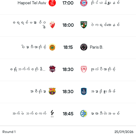
17:00
Hapoel Tel Aviv
ဘိုင်ယန်မျူးနစ်
ခရရစ်ဗနား ဇိဇ
18:00
ဇဲကရစ်ကောနစ်
ဒါး
18:15
ပါနာသီယာကိုစ့်
Paris B.
18:30
ခရိုဘက်က်စကိုနီယား
အုလံပီယာကိုစ့်
18:30
ဘာစီလိုနာ
အနာဒိုလူးအိဖ်
18:45
အက်ဗဲ ဘက်စကက်
မာကာဘီတဲအဗစ်
Round 1
25/09/2026