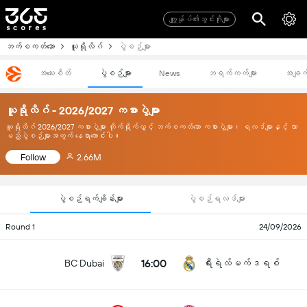
ကျွုန်ုပ်၏သွင်းဂိုးများ
ဘက်စကတ်ဘော
ယူရိုလိဂ်
ပွဲစဉ်များ
အသေးစိတ်
ပွဲစဉ်များ
News
ဘရက်ကက်များ
အချက်
ယူရိုလိဂ် - 2026/2027 ကစားပွဲများ
ယူရိုလိဂ် 2026/2027 ကစားပွဲများ တိုက်ရိုက်လွှင့် ဘက်စကတ်ဘော ကစားပွဲများ၊ ရလဒ်များနှင့် လာ
မည့်ပွဲစဉ်များအတွက် နေရာကောင်းပါ။
Follow
2.66M
ပွဲစဉ်ရက်ချိန်းများ
ပွဲစဉ်ရလဒ်များ
Round 1
24/09/2026
16:00
BC Dubai
ရီးရဲလ်မက်ဒရစ်