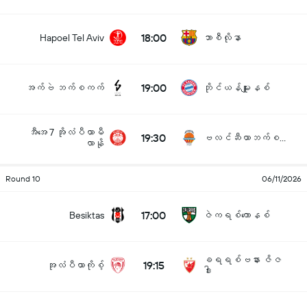
18:00
Hapoel Tel Aviv
ဘာစီလိုနာ
19:00
အက်ဗဲ ဘက်စကက်
ဘိုင်ယန်မျူးနစ်
အီအေ 7 အိုလံပီယာမီ
19:30
ဗလင်ဆီယာဘက်စကက်
လာနို
Round 10
06/11/2026
17:00
Besiktas
ဇဲကရစ်ကောနစ်
ခရရစ်ဗနား ဇိဇ
19:15
အုလံပီယာကိုစ့်
ဒါး