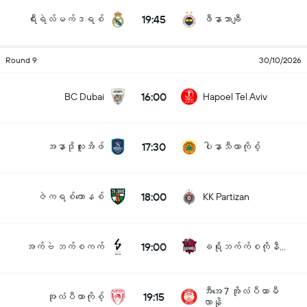
19:45
ရီးရဲလ်မက်ဒရစ်
ဖီနာဘာချီ
Round 9
30/10/2026
16:00
BC Dubai
Hapoel Tel Aviv
17:30
အနာဒိုလူးအိဖ်
ပါနာသီယာကိုစ့်
18:00
ဇဲကရစ်ကောနစ်
KK Partizan
19:00
အက်ဗဲ ဘက်စကက်
ခရိုဘက်က်စကိုနီယား
အီအေ 7 အိုလံပီယာမီ
19:15
အုလံပီယာကိုစ့်
လာနို