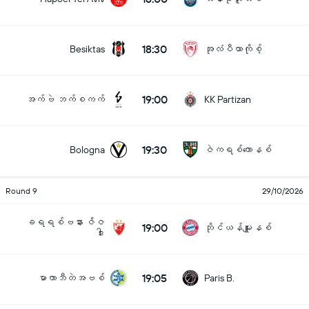
18:30
Besiktas
အုလံပီယာကိုစ့်
19:00
အက်ဗဲ ဘက်စကက်
KK Partizan
19:30
Bologna
ဇဲကရစ်ကောနစ်
Round 9
29/10/2026
ခရရစ်ဗနား ဇိဇ
19:00
ဘိုင်ယန်မျူးနစ်
ဒါး
19:05
မာကာဘီတဲအဗစ်
Paris B.