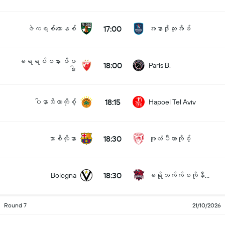
17:00
ဇဲကရစ်ကောနစ်
အနာဒိုလူးအိဖ်
ခရရစ်ဗနား ဇိဇ
18:00
Paris B.
ဒါး
18:15
ပါနာသီယာကိုစ့်
Hapoel Tel Aviv
18:30
ဘာစီလိုနာ
အုလံပီယာကိုစ့်
18:30
Bologna
ခရိုဘက်က်စကိုနီယား
Round 7
21/10/2026