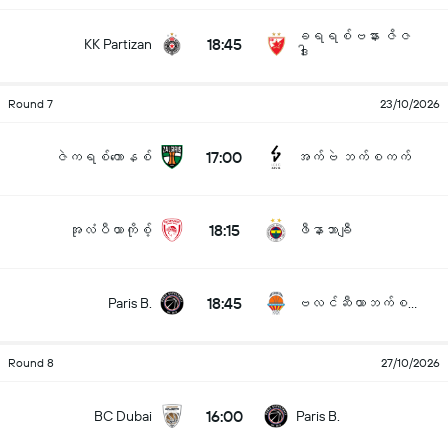
ခရရစ်ဗနား ဇိဇ
18:45
KK Partizan
ဒါး
Round 7
23/10/2026
17:00
ဇဲကရစ်ကောနစ်
အက်ဗဲ ဘက်စကက်
18:15
အုလံပီယာကိုစ့်
ဖီနာဘာချီ
18:45
Paris B.
ဗလင်ဆီယာဘက်စကက်
Round 8
27/10/2026
16:00
BC Dubai
Paris B.