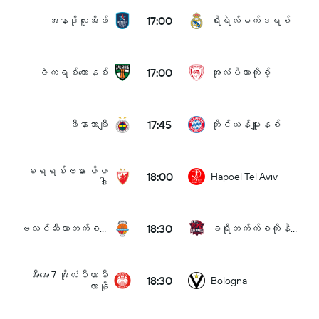
17:00
အနာဒိုလူးအိဖ်
ရီးရဲလ်မက်ဒရစ်
17:00
ဇဲကရစ်ကောနစ်
အုလံပီယာကိုစ့်
17:45
ဖီနာဘာချီ
ဘိုင်ယန်မျူးနစ်
ခရရစ်ဗနား ဇိဇ
18:00
Hapoel Tel Aviv
ဒါး
18:30
ဗလင်ဆီယာဘက်စကက်
ခရိုဘက်က်စကိုနီယား
အီအေ 7 အိုလံပီယာမီ
18:30
Bologna
လာနို