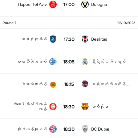
17:00
Hapoel Tel Aviv
Bologna
Round 7
22/10/2026
17:30
အနာဒိုလူးအိဖ်
Besiktas
18:05
မာကာဘီတဲအဗစ်
ရီးရဲလ်မက်ဒရစ်
18:15
ပါနာသီယာကိုစ့်
ခရိုဘက်က်စကိုနီယား
အီအေ 7 အိုလံပီယာမီ
18:30
ဘာစီလိုနာ
လာနို
18:30
ဘိုင်ယန်မျူးနစ်
BC Dubai