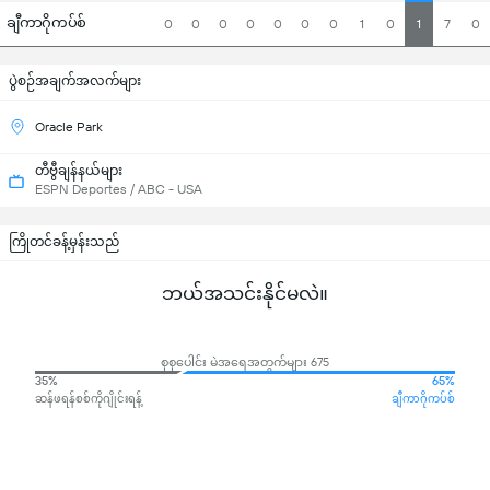
ချီကာဂိုကပ်စ်
0
0
0
0
0
0
0
1
0
1
7
0
ပွဲစဉ်အချက်အလက်များ
Oracle Park
တီဗွီချန်နယ်များ
ESPN Deportes / ABC - USA
ကြိုတင်ခန့်မှန်းသည်
ဘယ်အသင်းနိုင်မလဲ။
စုစုပေါင်း မဲအရေအတွက်များ 675
35%
65%
ဆန်ဖရန်စစ်ကိုဂျိုင်းရန့်
ချီကာဂိုကပ်စ်