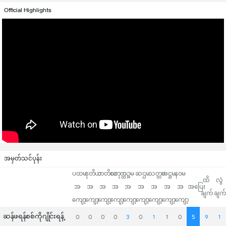
Official Highlights
အမှတ်သင်ပုန်း
ပထမ
ဒုတိယ
တတိယ
စတုတ္ထ
ပဉ္စမ
ဆဌမ
သတ္တမ
အဋ္ဌမ
နဝမ
ထိ
လွဲ
အ
အ
အ
အ
အ
အ
အ
အ
အ
အပြေး
ချက်
ချက်
ကျော့
ကျော့
ကျော့
ကျော့
ကျော့
ကျော့
ကျော့
ကျော့
ကျော့
ဆန်ဖရန်စစ်ကိုဂျိုင်းရန့်
0
0
0
0
3
0
1
1
0
5
9
1