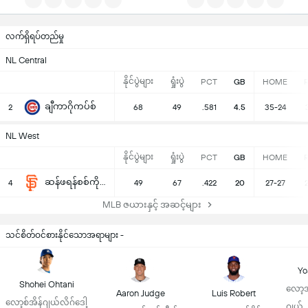
လက်ရှိရပ်တည်မှု
NL Central
နိုင်ပွဲများ
ရှုံးပွဲ
PCT
GB
HOME
ချီကာဂိုကပ်စ်
2
68
49
.581
4.5
35-24
NL West
နိုင်ပွဲများ
ရှုံးပွဲ
PCT
GB
HOME
ဆန်ဖရန်စစ်ကိုဂျိုင်းရန့်
4
49
67
.422
20
27-27
MLB ဇယားနှင့် အဆင့်များ
သင်စိတ်ဝင်စားနိုင်သောအရာများ -
Yo
Shohei Ohtani
လော့အ
Aaron Judge
Luis Robert
လော့စ်အိန်ဂျယ်လိဂ်ဒေါ့
ဂျယ်