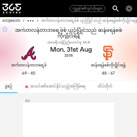
ကျွုန်ုပ်၏သွင်းဂိုးများ
ဘော့စဘော
အက်တလန်တာဘရေ့ဖ်စ် ယှဉ်ပြိုင်သည် ဆန်ဖရန်စစ်ကိုဂျိုင်းရန်
အက်တလန်တာဘရေ့ဖ်စ် ယှဉ်ပြိုင်သည် ဆန်ဖရန်စစ်
ကိုဂျိုင်းရန့်
အမေရိကန်ပြည်ထောင်စု, MLB
Mon, 31st Aug
22:05
အက်တလန်တာဘရေ့ဖ်စ်
ဆန်ဖရန်စစ်ကိုဂျိုင်းရန့်
69 - 45
48 - 67
ပွဲစဉ်
အသင်း၏အောင်နိုင်သည့်အကြိမ်ရေ
ထိပ်တိုက်
Ad