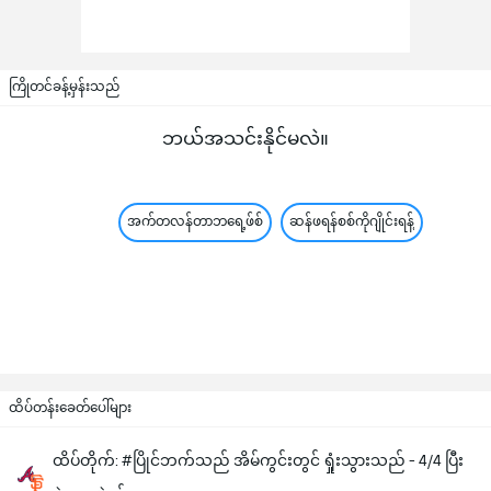
ကြိုတင်ခန့်မှန်းသည်
ဘယ်အသင်းနိုင်မလဲ။
အက်တလန်တာဘရေ့ဖ်စ်
ဆန်ဖရန်စစ်ကိုဂျိုင်းရန့်
ထိပ်တန်းခေတ်ပေါ်များ
ထိပ်တိုက်: #ပြိုင်ဘက်သည် အိမ်ကွင်းတွင် ရှုံးသွားသည် - 4/4 ပြီး