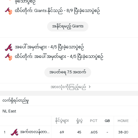
ခဲ့သောပွဲစဉ်
ထိပ်တိုက်: Giants နိုင်သည် - 8/9 ပြီးခဲ့သောပွဲစဉ်
အနိုင်ရမည့် Giants
အပေါ် အမှတ်များ - 4/5 ပြီးခဲ့သောပွဲစဉ်
ထိပ်တိုက်: အပေါ် အမှတ်များ - 4/5 ပြီးခဲ့သောပွဲစဉ်
အပတ်ရေ 7.5 အထက်
အားလုံးကိုကြည့်မည်
လက်ရှိရပ်တည်မှု
NL East
နိုင်ပွဲများ
ရှုံးပွဲ
PCT
GB
HOME
အက်တလန်တာဘရေ့ဖ်စ်
1
69
45
.605
-
38-20