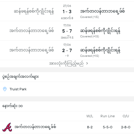
27/06
ဆန်ဖရန်စစ်ကိုဂျိုင်းရန့်
1 - 3
အက်တလန်တာဘရေ့ဖ်စ်
Covered (-1.5)
အောက် 8
17/06
အက်တလန်တာဘရေ့ဖ်စ်
5 - 7
ဆန်ဖရန်စစ်ကိုဂျိုင်းရန့်
Covered (+1.5)
အပေါ် 9.5
17/06
အက်တလန်တာဘရေ့ဖ်စ်
2 - 7
ဆန်ဖရန်စစ်ကိုဂျိုင်းရန့်
- 9
Covered (+1.5)
အားလုံးကိုကြည့်မည်
ပွဲစဉ်အချက်အလက်များ
Truist Park
နောက်ဆုံး ၁၀
W/L
Run Line
O/U
အက်တလန်တာဘရေ့ဖ်စ်
8-2
5-5-0
2-8-0