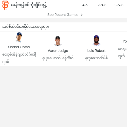
ဆန်ဖရန်စစ်ကိုဂျိုင်းရန့်
4-6
7-3-0
5-5-0
See Recent Games
သင်စိတ်ဝင်စားနိုင်သောအရာများ -
Yo
Shohei Ohtani
လော့အ
Aaron Judge
Luis Robert
လော့စ်အိန်ဂျယ်လိဂ်ဒေါ့
ဂျယ်
နယူးယောက်ယန်ကီးစ်
နယူးယောက်မိစ်
ဂျာစ်