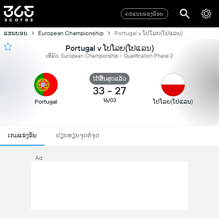
ຄະແນນຂອງຂ້ອຍ
ແຮນບອນ
European Championship
Portugal v ໂປໂລຍ(ໂປແລນ)
Portugal v ໂປໂລຍ(ໂປແລນ)
ເອີຣົບ, European Championship - Qualification Phase 2
ໄດ້ສິ້ນສຸດແລ້ວ
33
-
27
16/03
Portugal
ໂປໂລຍ(ໂປແລນ)
ເກມແຂ່ງຂັນ
ປຽບທຽບຈຸດຕໍ່ຈຸດ
Ad