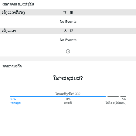
ເຫດການເກມແຂ່ງຂັນ
17 - 15
ເຄິ່ງເວລາທີ່ສອງ
No Events
16 - 12
ເຄິ່ງເວລາ
No Events
ການການເດົາ
ໃຜຈະຊະນະ?
ໂຫວດທັງໝົດ! 332
83%
11%
6%
Portugal
ສະເໝີ
ໂປໂລຍ(ໂປແລນ)