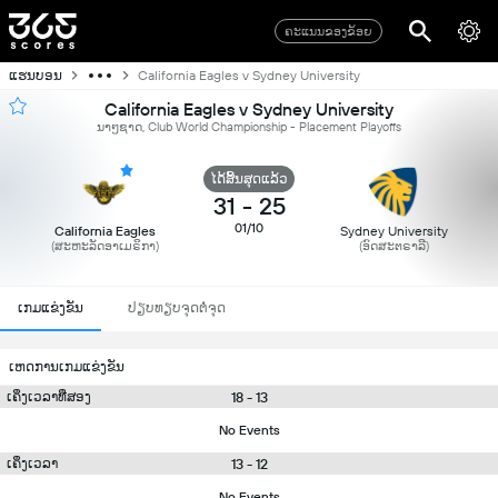
ຄະແນນຂອງຂ້ອຍ
ແຮນບອນ
California Eagles v Sydney University
California Eagles v Sydney University
ນາໆຊາດ, Club World Championship - Placement Playoffs
ໄດ້ສິ້ນສຸດແລ້ວ
31
-
25
01/10
California Eagles
Sydney University
(ສະຫະລັດອາເມຣິກາ)
(ອົດສະຕຣາລີ)
ເກມແຂ່ງຂັນ
ປຽບທຽບຈຸດຕໍ່ຈຸດ
ເຫດການເກມແຂ່ງຂັນ
18 - 13
ເຄິ່ງເວລາທີ່ສອງ
No Events
13 - 12
ເຄິ່ງເວລາ
No Events