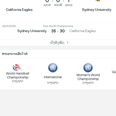
0
0
1
ຊະນະ
ສະເໝີ
ຊະນະ
California Eagles
Sydney University
02/10/2024
Club World Championship
35 - 30
Sydney University
California Eagles
ເບິ່ງທັງໝົດ
ທ່ານອາດຈະສົນໃຈຕໍ່
Go
World Handball
Women's World
International
Championship
Championship
ນາໆຊາດ
ນາໆຊາດ
ນາໆຊາດ