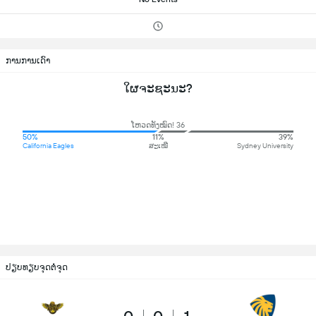
ການການເດົາ
ໃຜຈະຊະນະ?
ໂຫວດທັງໝົດ! 36
50%
11%
39%
California Eagles
ສະເໝີ
Sydney University
ປຽບທຽບຈຸດຕໍ່ຈຸດ