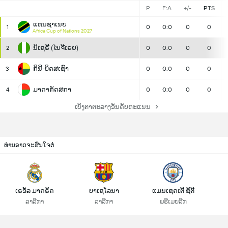
P
F:A
+/-
PTS
ແທນຊາເນຍ
1
0
0:0
0
0
Africa Cup of Nations 2027
ນິເຊຣີ (ໄນຈີເຣຍ)
2
0
0:0
0
0
ກິນີ-ບິດສເຊົາ
3
0
0:0
0
0
ມາດາກັດສກາ
4
0
0:0
0
0
ເບິ່ງຕາຕະລາງອັນດັບຄະແນນ
ທ່ານອາດຈະສົນໃຈຕໍ່
ເຣອັລ ມາດຣິດ
ບາເຊໂລນາ
ແມນເຊດເຕີ ຊິຕີ
ລາລີກາ
ລາລີກາ
ພຣີເມຍລີກ