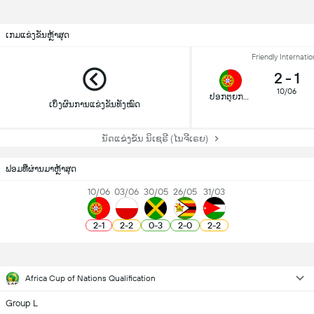
ເກມແຂ່ງຂັນຫຼ້າສຸດ
Friendly Internatio
2
-
1
10/06
ປອກຕຸຍການ(ປໍຕຸເກດ)
ເບິ່ງຜົນການແຂ່ງຂັນທັງໝົດ
ນັດແຂ່ງຂັນ ນິເຊຣີ (ໄນຈີເຣຍ)
ຟອມທີ່ຜ່ານມາຫຼ້າສຸດ
10/06
03/06
30/05
26/05
31/03
2
-
1
2
-
2
0
-
3
2
-
0
2
-
2
Africa Cup of Nations Qualification
Group L