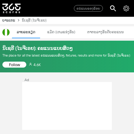
ຄະແນນຂອງຂ້ອຍ
ບານເຕະ
ນິເຊຣີ (ໄນຈີເຣຍ)
ລາຍລະອຽດ
ແມັດ (ເກມແຂ່ງຂັນ)
ຕາຕະລາງອັນດັບຄະແນນ
ນິເຊຣີ (ໄນຈີເຣຍ): ຄະແນນແບບສົດໆ
The place for all the latest ຄະແນນແບບສົດໆ, fixtures, results and more for ນິເຊຣີ (ໄນຈີເຣຍ)
Follow
4.6K
Ad