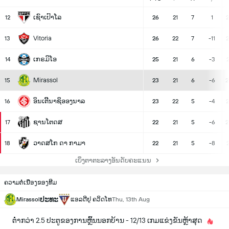
ເຊົາເປົາໂລ
12
26
21
7
1
2
Vitoria
13
26
22
7
-11
2
ເກຣມິໂອ
14
25
21
6
-3
2
Mirassol
15
23
21
6
-6
2
ອິນເຕີີນາຊິອອງນາລ
16
23
22
5
-4
2
ຊານໂຕດສ
17
22
21
5
-6
2
ວາດສໂກ ດາ ກາມາ
18
22
21
5
-8
2
ເບິ່ງຕາຕະລາງອັນດັບຄະແນນ
ຄວາມຕໍ່ເນື່ອງຂອງທີມ
ປະທະ
Mirassol
ແອລດີຢູ ຄວິດໂທ
Thu, 13th Aug
ຕ່ຳກວ່າ 2.5 ປະຕູຂອງການຫຼິ້ນນອກບ້ານ - 12/13 ເກມແຂ່ງຂັນຫຼ້າສຸດ