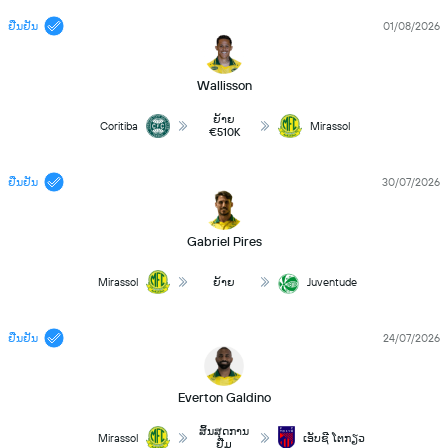
ຢືນຢັນ
01/08/2026
Wallisson
ຍ້າຍ
Coritiba
Mirassol
€510K
ຢືນຢັນ
30/07/2026
Gabriel Pires
Mirassol
ຍ້າຍ
Juventude
ຢືນຢັນ
24/07/2026
Everton Galdino
ສິ້ນສຸດການ
Mirassol
ເອັບຊີ ໂຕກຽວ
ຢືມ