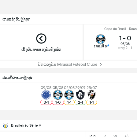
ເກມແຂ່ງຂັນຫຼ້າສຸດ
Copa do Brasil - Roun
1
-
0
05/08
ເກຣມິໂອ
ອາຍຸ 2 - 1
ເບິ່ງຜົນການແຂ່ງຂັນທັງໝົດ
ນັດແຂ່ງຂັນ Mirassol Futebol Clube
ຟອມທີ່ຜ່ານມາຫຼ້າສຸດ
09/08
05/08
02/08
29/07
25/07
3
-
1
1
-
0
1
-
1
2
-
1
1
-
1
Brasileirão Série A
PTS
P
W
+/-