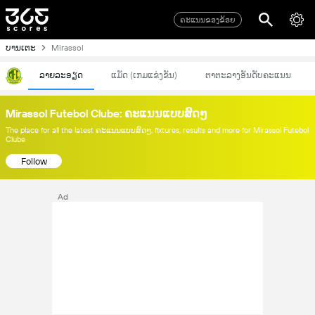
ຄະແນນຂອງຂ້ອຍ
ບານເຕະ
Mirassol
ລາຍລະອຽດ
ແມັດ (ເກມແຂ່ງຂັນ)
ຕາຕະລາງອັນດັບຄະແນນ
Mirassol Futebol Clube: ຄະແນນແບບສົດໆ
The place for all the latest ຄະແນນແບບສົດໆ, fixtures, results and more for Mirassol Futebol
Clube
Follow
Ad