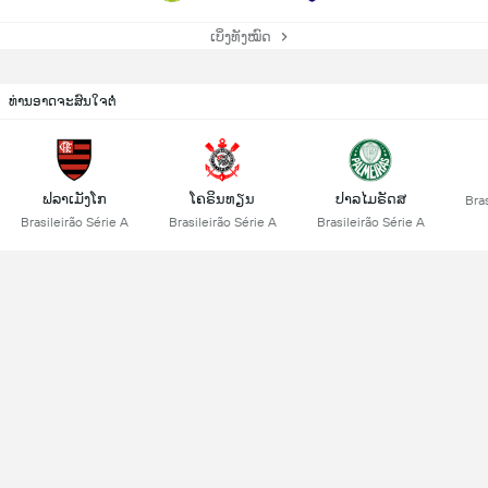
ເບິ່ງທັງໝົດ
ທ່ານອາດຈະສົນໃຈຕໍ່
ຟລາເມັງໂກ
ໂຄຣິນທຽນ
ປາລໄມຣັດສ
Bras
Brasileirão Série A
Brasileirão Série A
Brasileirão Série A