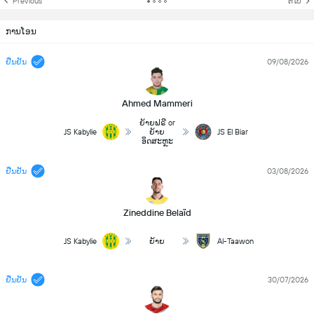
Previous
ຕໍ່ໄປ
ການໂອນ
ຢືນຢັນ
09/08/2026
Ahmed Mammeri
ຍ້າຍຟຣີ or
JS Kabylie
ຍ້າຍ
JS El Biar
ອິດສະຫຼະ
ຢືນຢັນ
03/08/2026
Zineddine Belaïd
JS Kabylie
ຍ້າຍ
Al-Taawon
ຢືນຢັນ
30/07/2026