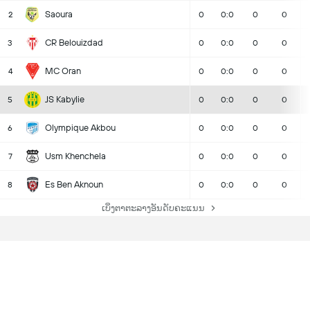
Saoura
2
0
0:0
0
0
CR Belouizdad
3
0
0:0
0
0
MC Oran
4
0
0:0
0
0
JS Kabylie
5
0
0:0
0
0
Olympique Akbou
6
0
0:0
0
0
Usm Khenchela
7
0
0:0
0
0
Es Ben Aknoun
8
0
0:0
0
0
ເບິ່ງຕາຕະລາງອັນດັບຄະແນນ