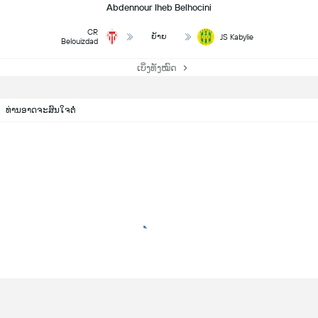
Abdennour Iheb Belhocini
CR
ຍ້າຍ
JS Kabylie
Belouizdad
ເບິ່ງທັງໝົດ
ທ່ານອາດຈະສົນໃຈຕໍ່