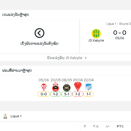
ເກມແຂ່ງຂັນຫຼ້າສຸດ
Ligue 1 - Round 
0
-
0
05/06
JS Kabylie
ເບິ່ງຜົນການແຂ່ງຂັນທັງໝົດ
ນັດແຂ່ງຂັນ JS Kabylie
ຟອມທີ່ຜ່ານມາຫຼ້າສຸດ
05/06
20/05
08/05
29/04
22/04
0
-
0
1
-
2
5
-
1
1
-
2
1
-
1
Ligue 1
P
F:A
+/-
PTS