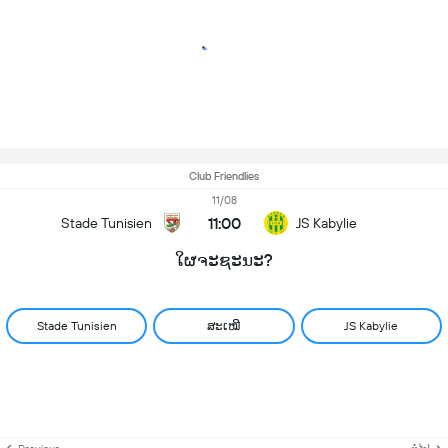
Club Friendlies
11/08
11:00
Stade Tunisien
JS Kabylie
ໃຜຈະຊະນະ?
Stade Tunisien
ສະເໝີ
JS Kabylie