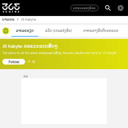
ຄະແນນຂອງຂ້ອຍ
ບານເຕະ
JS Kabylie
ລາຍລະອຽດ
ແມັດ (ເກມແຂ່ງຂັນ)
ຕາຕະລາງອັນດັບຄະແນນ
JS Kabylie: ຄະແນນແບບສົດໆ
The place for all the latest ຄະແນນແບບສົດໆ, fixtures, results and more for JS Kabylie
Follow
1K
Ad