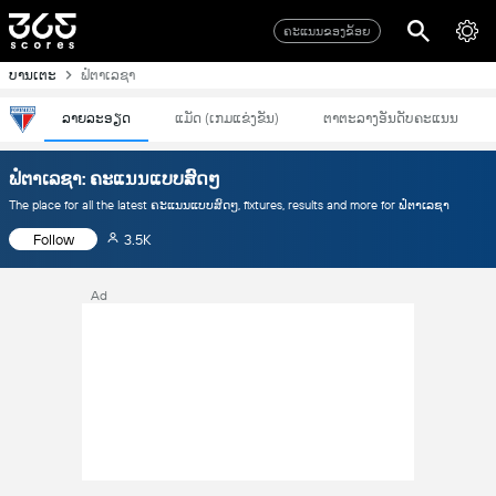
ຄະແນນຂອງຂ້ອຍ
ບານເຕະ
ຟໍຕາເລຊາ
ລາຍລະອຽດ
ແມັດ (ເກມແຂ່ງຂັນ)
ຕາຕະລາງອັນດັບຄະແນນ
ຟໍຕາເລຊາ: ຄະແນນແບບສົດໆ
The place for all the latest ຄະແນນແບບສົດໆ, fixtures, results and more for ຟໍຕາເລຊາ
Follow
3.5K
Ad