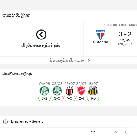
ເກມແຂ່ງຂັນຫຼ້າສຸດ
Copa do Brasil - Roun
3
-
2
06/08
ຟໍຕາເລຊາ
ອາຍຸ 3 - 5
ເບິ່ງຜົນການແຂ່ງຂັນທັງໝົດ
ນັດແຂ່ງຂັນ ຟໍຕາເລຊາ
ຟອມທີ່ຜ່ານມາຫຼ້າສຸດ
06/08
02/08
29/07
22/07
18/07
3
-
2
3
-
0
1
-
0
2
-
1
1
-
0
Brasileirão - Série B
PTS
P
W
+/-