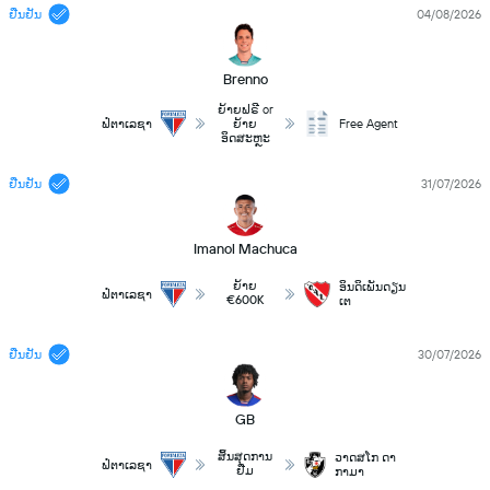
ຢືນຢັນ
04/08/2026
Brenno
ຍ້າຍຟຣີ or
ຟໍຕາເລຊາ
ຍ້າຍ
Free Agent
ອິດສະຫຼະ
ຢືນຢັນ
31/07/2026
Imanol Machuca
ຍ້າຍ
ອິນດິເພັນດຽນ
ຟໍຕາເລຊາ
€600K
ເຕ
ຢືນຢັນ
30/07/2026
GB
ສິ້ນສຸດການ
ວາດສໂກ ດາ
ຟໍຕາເລຊາ
ຢືມ
ກາມາ