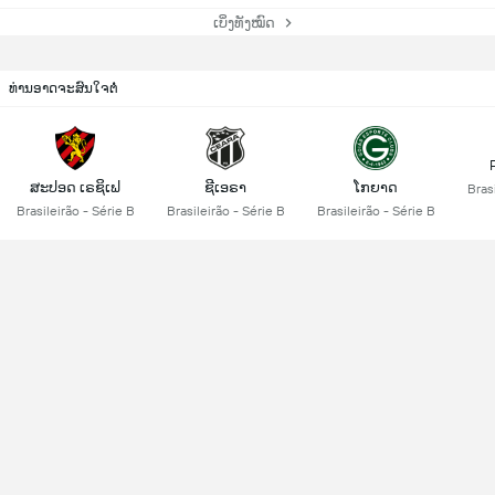
ເບິ່ງທັງໝົດ
ທ່ານອາດຈະສົນໃຈຕໍ່
ສະປອດ ເຣຊິເຟ
ຊີເອຣາ
ໂກຍາດ
Brasi
Brasileirão - Série B
Brasileirão - Série B
Brasileirão - Série B