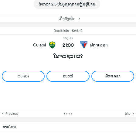
ຕ່ຳກວ່າ 2.5 ປະຕູຂອງການຫຼິ້ນຢູ່ບ້ານ
ເບິ່ງທັງໝົດ
Brasileirão - Série B
09/08
21:00
Cuiabá
ຟໍຕາເລຊາ
ໃຜຈະຊະນະ?
Cuiabá
ສະເໝີ
ຟໍຕາເລຊາ
Previous
ຕໍ່ໄປ
ການໂອນ