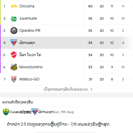
Criciúma
1
40
20
11
11
Juventude
2
35
20
10
10
Operário-PR
3
35
20
10
3
2
ຟໍຕາເລຊາ
4
34
20
10
4
2
ວິລາ ໂນວາ ໂກ
5
34
20
10
3
2
Novorizontino
6
33
20
9
13
3
Atlético-GO
7
31
20
8
3
2
ເບິ່ງຕາຕະລາງອັນດັບຄະແນນ
ຄວາມຕໍ່ເນື່ອງຂອງທີມ
ປະທະ
Cuiabá
ຟໍຕາເລຊາ
Sun, 9th Aug
ຕ່ຳກວ່າ 2.5 ປະຕູຂອງການຫຼິ້ນຢູ່ບ້ານ - 7/8 ເກມແຂ່ງຂັນຫຼ້າສຸດ