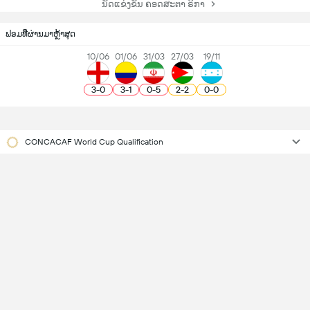
ນັດແຂ່ງຂັນ ຄອດສະຕາ ຣິກາ
ຟອມທີ່ຜ່ານມາຫຼ້າສຸດ
10/06
01/06
31/03
27/03
19/11
3
-
0
3
-
1
0
-
5
2
-
2
0
-
0
CONCACAF World Cup Qualification