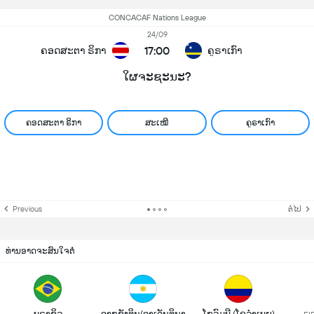
CONCACAF Nations League
24/09
17:00
ຄອດສະຕາ ຣິກາ
ຄູຣາເກົາ
ໃຜຈະຊະນະ?
ຄອດສະຕາ ຣິກາ
ສະເໝີ
ຄູຣາເກົາ
Previous
ຕໍ່ໄປ
ທ່ານອາດຈະສົນໃຈຕໍ່
ບຣາຊິລ
ອາກຊັງຕິນ(ອາເຈັນຕິນາ)
ໂກລົມບີ (ໂຄລຳເບຍ)