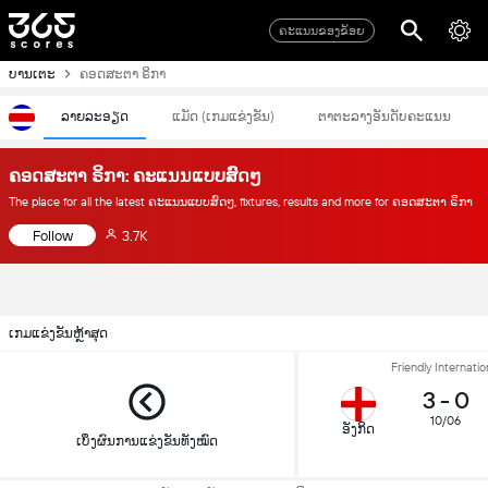
ຄະແນນຂອງຂ້ອຍ
ບານເຕະ
ຄອດສະຕາ ຣິກາ
ລາຍລະອຽດ
ແມັດ (ເກມແຂ່ງຂັນ)
ຕາຕະລາງອັນດັບຄະແນນ
ຄອດສະຕາ ຣິກາ: ຄະແນນແບບສົດໆ
The place for all the latest ຄະແນນແບບສົດໆ, fixtures, results and more for ຄອດສະຕາ ຣິກາ
Follow
3.7K
ເກມແຂ່ງຂັນຫຼ້າສຸດ
Friendly Internatio
3
-
0
10/06
ອັງກິດ
ເບິ່ງຜົນການແຂ່ງຂັນທັງໝົດ