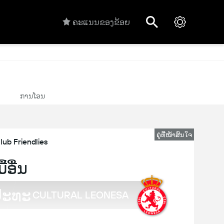
ຄະແນນຂອງຂ້ອຍ
ການໂອນ
ຄູ່ທີ່ໜ້າສົນໃຈ
lub Friendlies
ມື້ອື່ນ
ປະທະ
CULTURAL LEONESA