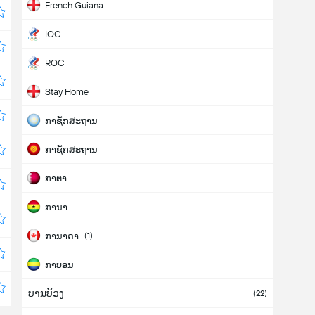
French Guiana
IOC
ROC
Stay Home
ກາຊັກສະຖານ
ກາຊັກສະຖານ
ກາຕາ
ການາ
ການາດາ
(1)
ກາບອນ
ບານບ້ວງ
ກາຢານາ
(22)