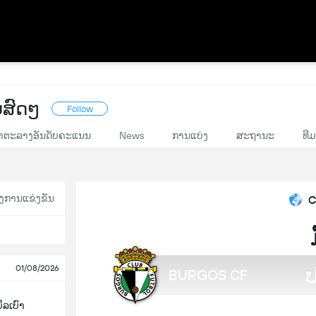
ສົດໆ
Follow
າຕະລາງອັນດັບຄະແນນ
News
ການແບ່ງ
ສະຖານະ
ທີມ
ງການແຂ່ງຂັນ
C
01/08/2026
BURGOS CF
ິລເບົາ