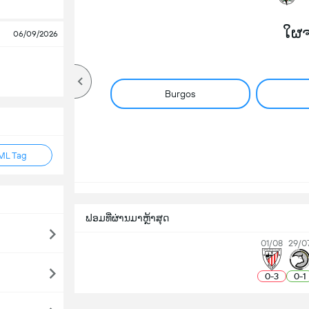
ໃຜ
06/09/2026
Burgos
ML Tag
ຟອມທີ່ຜ່ານມາຫຼ້າສຸດ
01/08
29/0
0
-
3
0
-
1