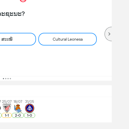
ຈະຊະນະ?
ສະເໝີ
Cultural Leonesa
7
25/07
18/07
31/05
1
-
1
2
-
0
1
-
0