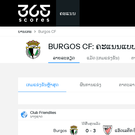
ຄະແນນ
ບານເຕະ
Burgos CF
BURGOS CF: ຄະແນນແບບ
ລາຍລະອຽດ
ແມັດ (ເກມແຂ່ງຂັນ)
ຕ
ເກມແຂ່ງຂັນຫຼ້າສຸດ
ຜົນການແຂ່ງ
ຕາຕະລາ
Club Friendlies
ນາໆຊາດ
ໄດ້ສິ້ນສຸດແລ້ວ
0
-
3
Burgos
ແອັດເລຕິກ ບ