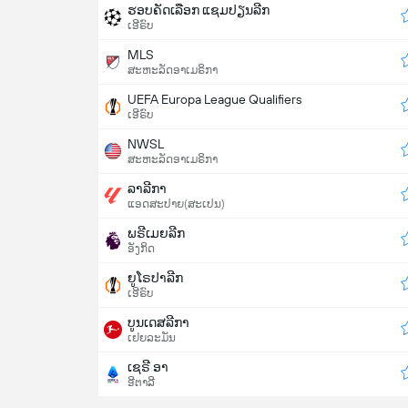
ຮອບຄັດເລືອກ ແຊມປຽນລີກ
ເອີຣົບ
MLS
ສະຫະລັດອາເມຣິກາ
UEFA Europa League Qualifiers
ເອີຣົບ
NWSL
ສະຫະລັດອາເມຣິກາ
ລາລີກາ
ແອດສະປາຍ​(ສະເປນ)
ພຣີເມຍລີກ
ອັງກິດ
ຍູໂຣປາລີກ
ເອີຣົບ
ບູນເດສລີກາ
ເຢຍລະມັນ
ເຊຣີ ອາ
ອີຕາລີ