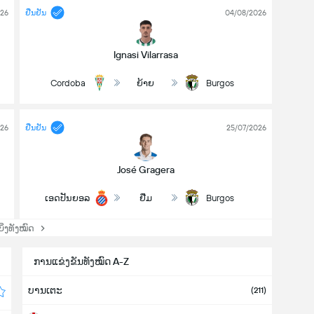
026
ຢືນຢັນ
04/08/2026
Ignasi Vilarrasa
Cordoba
ຍ້າຍ
Burgos
026
ຢືນຢັນ
25/07/2026
José Gragera
ເອດປັນຍອລ
ຢືມ
Burgos
່ງທັງໝົດ
ການແຂ່ງຂັນທັງໝົດ A-Z
ບານເຕະ
(211)