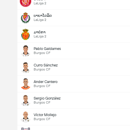
LaLiga 2
ບາຍາໂດລິດ
LaLiga 2
ມາຍໍກາ
LaLiga 2
Pablo Galdames
Burgos CF
Curro Sánchez
Burgos CF
Ander Cantero
Burgos CF
Sergio González
Burgos CF
Víctor Mollejo
Burgos CF