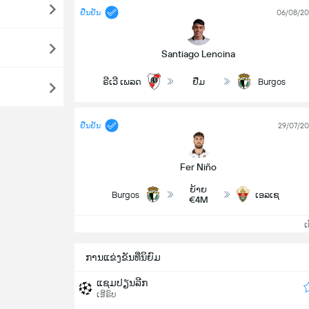
ຢືນຢັນ
06/08/2
Santiago Lencina
ຣີເວີ ເພລດ
ຢືມ
Burgos
ຢືນຢັນ
29/07/2
Fer Niño
ຍ້າຍ
Burgos
ເອລເຊ
€4M
ເບິ
ການແຂ່ງຂັນທີ່ນິຍົມ
ແຊມປຽນລີກ
ເອີຣົບ