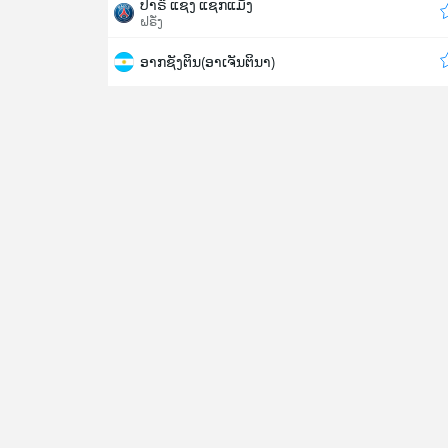
ປາຣິ ແຊງ ແຊກແມັງ
ຝຣັ່ງ
ອາກຊັງຕິນ(ອາເຈັນຕິນາ)