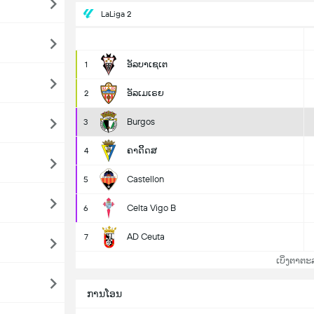
LaLiga 2
ອັລບາເຊເຕ
1
ອັລເມເຣຍ
2
Burgos
3
ຄາດິິດສ
4
Castellon
5
Celta Vigo B
6
AD Ceuta
7
ເບິ່ງຕາຕະ
ການໂອນ