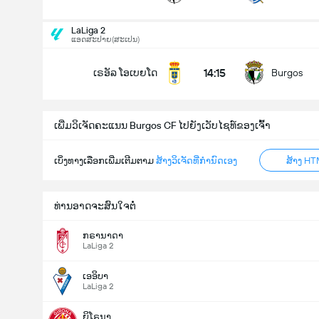
ລວມປະຕູໃນເກມ (2.5)
LaLiga 2
ແອດສະປາຍ​(ສະເປນ)
14:15
ເຣອັລ ໂອເບຍໂດ
Burgos
ຕໍ່າ
ສູງ
ເພີ່ມວິເຈັດຄະແນນ Burgos CF ໄປຍັງເວັບໄຊທ໌ຂອງເຈົ້າ
ເບິ່ງທາງເລືອກເພີ່ມເຕີມຕາມ
ສ້າງວິເຈັດທີ່ກຳນົດເອງ
ສ້າງ HT
ທ່ານອາດຈະສົນໃຈຕໍ່
ກຣານາດາ
LaLiga 2
ເອອິບາ
LaLiga 2
ຍິໂຣນາ