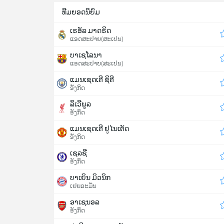
ທີມຍອດນິຍົມ
ເຣອັລ ມາດຣິດ
ແອດສະປາຍ​(ສະເປນ)
ບາເຊໂລນາ
ແອດສະປາຍ​(ສະເປນ)
ແມນເຊດເຕີ ຊິຕີ
ອັງກິດ
ລິເວີພູລ
ອັງກິດ
ແມນເຊດເຕີ ຢູໄນເຕັດ
ອັງກິດ
ເຊລຊີ
ອັງກິດ
ບາເຍິນ ມິວນິກ
ເຢຍລະມັນ
ອາເຊນອລ
ອັງກິດ