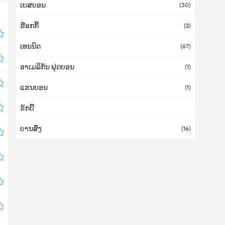
ເບສບອນ
ກິບຣາລຕາ
(30)
ຮ໊ອກກີ້
ກູບາ (ຄິວບາ)
(2)
ເທນນິດ
ກູຣາເກົາ
(67)
ອາເມລິກັນ ຟຸດບອນ
ກົດດີວົວ
(1)
ແຮນບອນ
ກົວເດລຸບ
(1)
ຣັກບີ້
ກົວເຕມາລາ
ບານສົ່ງ
ເກຣນາດາ
(16)
ເກຣັກ (ກຣີກ)
ເກົາຫລີໃຕ້
(6)
ເກົາຫລີເໜືອ
ໂກລົມບີ (ໂຄລຳເບຍ)
(1)