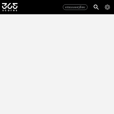
ຄະແນນຂອງຂ້ອຍ