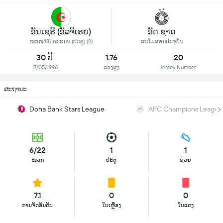
ອັນເຊຣີ (ອັລຈິເຣຍ)
ອັດ ຊາດ
ໝວກ(48) ຄະແນນ (ປະຕູ) (2)
ສະໂມສອນປະຈຸບັນ
30 ປີ
1.76
20
17/05/1996
ລວງສູງ
Jersey Number
ສະຖານະ
Doha Bank Stars League
AFC Champions League 
6/22
1
1
ໜວກ
ປະຕູ
ຊ່ວຍ
7.1
0
0
ການຈັດອັນດັບ
ໃບເຫຼືອງ
ໃບແດງ