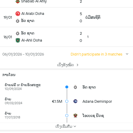
Shabab Al Ahly
2
Al Arabi Doha
5
19/01
ບໍ່ມີສະຖິຕິ
ອັດ ຊາດ
0
ອັດ ຊາດ
2
16/01
1
Al-Ahli Doha
0
06/01/2026 - 10/01/2026
Didn't participate in 3 matches
ເບິ່ງທັງໝົດ
ການໂອນ
ຍ້າຍຟຣີ or ຍ້າຍອິດສະຫຼະ
ອັດ ຊາດ
10/09/2024
ຍ້າຍ
€1.5M
Adana Demirspor
09/02/2024
ຍ້າຍ
ໂອເຍເຊ ນີດຊ
17/07/2018
ເບິ່ງເພີ່ມຕື່ມ