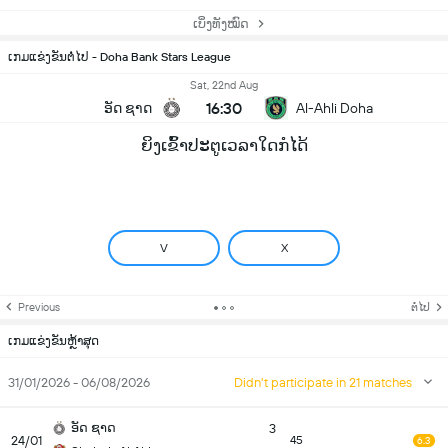
ເບິ່ງທັງໝົດ
ເກມແຂ່ງຂັນຕໍ່ໄປ - Doha Bank Stars League
Sat, 22nd Aug
16:30
ອັດ ຊາດ
Al-Ahli Doha
ຍິງເຂົ້າປະຕູເວລາໃດກໍໄດ້
V
X
Previous
ຕໍ່ໄປ
ເກມແຂ່ງຂັນຫຼ້າສຸດ
31/01/2026 - 06/08/2026
Didn't participate in 21 matches
ອັດ ຊາດ
3
24/01
45
6.3