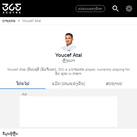
ຄະແນນຂອງຂ້ອຍ
ບານເຕະ
Youcef Atal
Youcef Atal
ຫຼັງຂວາ
Youcef Atal (ອັນເຊຣີ (ອັລຈິເຣຍ), 30) is a ບານເຕະ player, currently playing for
ອັດ ຊາດ in ກາຕາ.
ໂປຣໄຟ
ແມັດ (ເກມແຂ່ງຂັນ)
ສະຖານະ
Ad
ຂໍ້ມູນຜູ້ຫຼິ້ນ