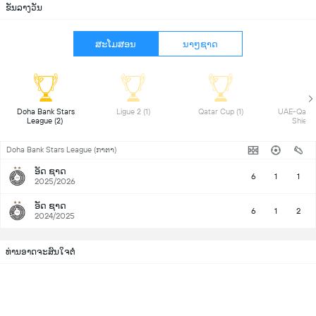
ຂັນລາງວັນ
ສະໂມສອນ
ນາໆຊາດ
 Doha Bank Stars 
 Ligue 2 (1) 
 Qatar Cup (1) 
 UAE-Qatar
League (2) 
Doha Bank Stars League (ກາຕາ)
ອັດ ຊາດ
6
1
1
2025/2026
ອັດ ຊາດ
6
1
2
2024/2025
ທ່ານອາດຈະສົນໃຈຕໍ່