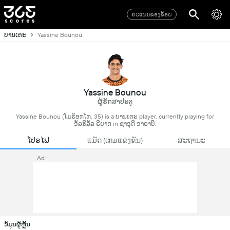
ຄະແນນຂອງຂ້ອຍ
ບານເຕະ
Yassine Bounou
Yassine Bounou
ຜູ້ຮັກສາປະຕູ
Yassine Bounou (ໂມຣັອກໂກ, 35) is a ບານເຕະ player, currently playing for
ອັລຮິລັລ ຣິຍາດ in ຊາອຸດີ ອາຣາບີ.
ໂປຣໄຟ
ແມັດ (ເກມແຂ່ງຂັນ)
ສະຖານະ
Ad
ຂໍ້ມູນຜູ້ຫຼິ້ນ