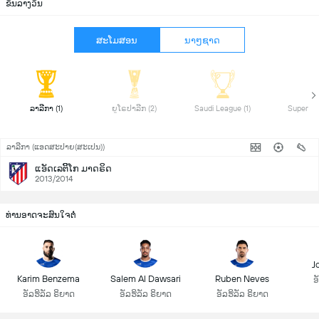
ຂັນລາງວັນ
ສະໂມສອນ
ນາໆຊາດ
 ລາລີກາ (1) 
 ຍູໂຣປາລີກ (2) 
 Saudi League (1) 
ລາລີກາ (ແອດສະປາຍ​(ສະເປນ))
ແອັດເລຕິິໂກ ມາດຣິດ
2013/2014
ທ່ານອາດຈະສົນໃຈຕໍ່
J
Karim Benzema
Salem Al Dawsari
Ruben Neves
ອ
ອັລຮິລັລ ຣິຍາດ
ອັລຮິລັລ ຣິຍາດ
ອັລຮິລັລ ຣິຍາດ