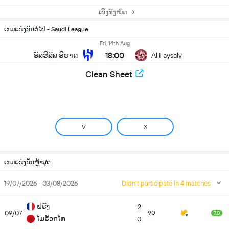
ເບິ່ງທັງໝົດ
ເກມແຂ່ງຂັນຕໍ່ໄປ - Saudi League
Fri, 14th Aug
18:00
ອັລຮິລັລ ຣິຍາດ
Al Faysaly
Clean Sheet
V
X
ເກມແຂ່ງຂັນຫຼ້າສຸດ
19/07/2026 - 03/08/2026
Didn't participate in 4 matches
ຝຣັ່ງ
2
09/07
90
7.0
ໂມຣັອກໂກ
0