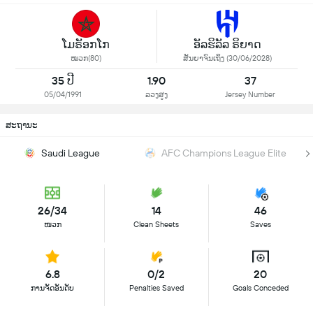
ໂມຣັອກໂກ
ອັລຮິລັລ ຣິຍາດ
ໝວກ(80)
ສັນຍາຈົນເຖິງ (30/06/2028)
35 ປີ
1.90
37
05/04/1991
ລວງສູງ
Jersey Number
ສະຖານະ
Saudi League
AFC Champions League Elite
26/34
14
46
ໜວກ
Clean Sheets
Saves
6.8
0/2
20
ການຈັດອັນດັບ
Penalties Saved
Goals Conceded