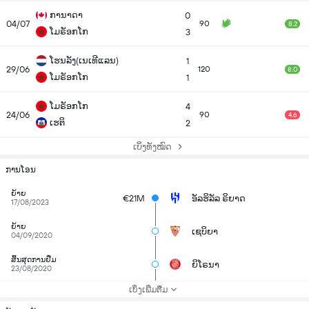
ການາດາ
0
04/07
90
8.2
ໂມຣັອກໂກ
3
ໂຮນລັງ(ເນເທີແລນ)
1
29/06
120
8.0
ໂມຣັອກໂກ
1
ໂມຣັອກໂກ
4
24/06
90
4.6
ເຮຕິ
2
ເບິ່ງທັງໝົດ
ການໂອນ
ຍ້າຍ
€21M
ອັລຮິລັລ ຣິຍາດ
17/08/2023
ຍ້າຍ
ເຊບິຍາ
04/09/2020
ສິ້ນສຸດການຢືມ
ຍິໂຣນາ
23/08/2020
ເບິ່ງເພີ່ມຕື່ມ