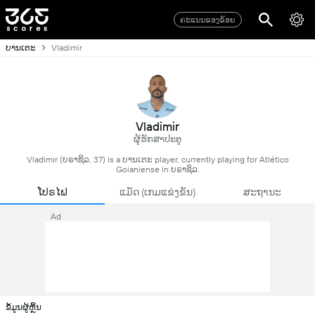
ຄະແນນຂອງຂ້ອຍ
ບານເຕະ
Vladimir
Vladimir
ຜູ້ຮັກສາປະຕູ
Vladimir (ບຣາຊິລ, 37) is a ບານເຕະ player, currently playing for Atlético
Goianiense in ບຣາຊິລ.
ໂປຣໄຟ
ແມັດ (ເກມແຂ່ງຂັນ)
ສະຖານະ
Ad
ຂໍ້ມູນຜູ້ຫຼິ້ນ