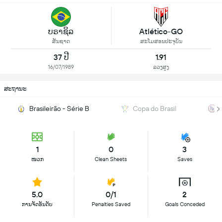
ບຣາຊິລ
Atlético-GO
ສັນຊາດ
ສະໂມສອນປະຈຸບັນ
37 ປີ
1.91
16/07/1989
ລວງສູງ
ສະຖານະ
Brasileirão - Série B
Copa do Brasil
1
0
3
ໜວກ
Clean Sheets
Saves
5.0
0/1
2
ການຈັດອັນດັບ
Penalties Saved
Goals Conceded