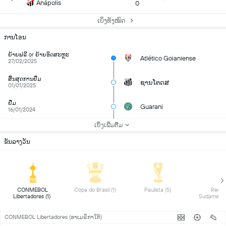
Anápolis
0
ເບິ່ງທັງໝົດ
ການໂອນ
ຍ້າຍຟຣີ or ຍ້າຍອິດສະຫຼະ
Atlético Goianiense
27/02/2025
ສິ້ນສຸດການຢືມ
ຊານໂຕດສ
01/01/2025
ຢືມ
Guarani
16/01/2024
ເບິ່ງເພີ່ມຕື່ມ
ຂັນລາງວັນ
 CONMEBOL 
 Copa do Brasil (1) 
 Paulista (5) 
 Recop
Libertadores (1) 
CONMEBOL Libertadores (ອາເມຣິກາໃຕ້)