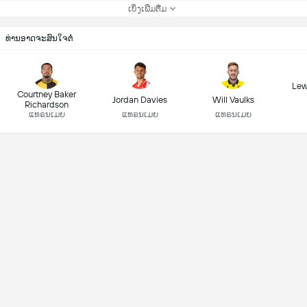
ເບິ່ງເພີ່ມຕື່ມ
ທ່ານອາດຈະສົນໃຈຕໍ່
Lew
Courtney Baker
Jordan Davies
Will Vaulks
Richardson
ແທຣນເມຍ
ແທຣນເມຍ
ແທຣນເມຍ