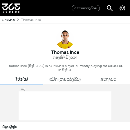
ຄະແນນຂອງຂ້ອຍ
ບານເຕະ
Thomas Ince
Thomas Ince
ກອງໜ້າຝັ່ງຂວາ
Thomas Ince (ອັງກິດ, 34) is a ບານເຕະ player, currently playing for ແທຣນເມຍ
in ອັງກິດ.
ໂປຣໄຟ
ແມັດ (ເກມແຂ່ງຂັນ)
ສະຖານະ
Ad
ຂໍ້ມູນຜູ້ຫຼິ້ນ