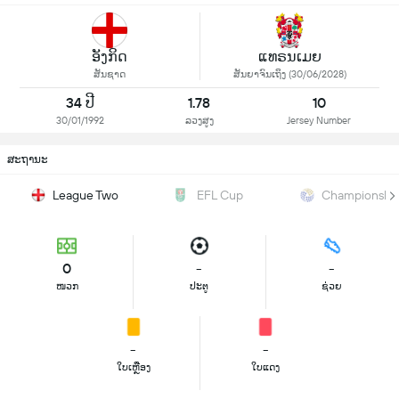
ອັງກິດ
ແທຣນເມຍ
ສັນຊາດ
ສັນຍາຈົນເຖິງ (30/06/2028)
34 ປີ
1.78
10
30/01/1992
ລວງສູງ
Jersey Number
ສະຖານະ
League Two
EFL Cup
Championshi
0
-
-
ໜວກ
ປະຕູ
ຊ່ວຍ
-
-
ໃບເຫຼືອງ
ໃບແດງ