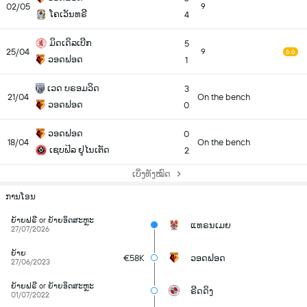
02/05
9
ໂຄເວັນທຣີ
4
ມິດເດິລເບີກ
5
25/04
9
6.6
ວອດຟອດ
1
ເວດ ບຣອມວິດ
3
21/04
On the bench
ວອດຟອດ
0
ວອດຟອດ
0
18/04
On the bench
ເຊບຟິລ ຢູໄນເຕັດ
2
ເບິ່ງທັງໝົດ
ການໂອນ
ຍ້າຍຟຣີ or ຍ້າຍອິດສະຫຼະ
ແທຣນເມຍ
27/07/2026
ຍ້າຍ
€58K
ວອດຟອດ
27/06/2023
ຍ້າຍຟຣີ or ຍ້າຍອິດສະຫຼະ
ຣີດດິງ
01/07/2022