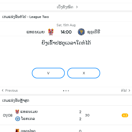
ເບິ່ງທັງໝົດ
ເກມແຂ່ງຂັນຕໍ່ໄປ - League Two
Sat, 15th Aug
14:00
ແທຣນເມຍ
ຊຣູເບີຣີ
ຍິງເຂົ້າປະຕູເວລາໃດກໍໄດ້
V
X
Previous
ຕໍ່ໄປ
ເກມແຂ່ງຂັນຫຼ້າສຸດ
ແທຣນເມຍ
2
01/08
30
6.2
ໂຣກເດລ
2
ວອດຟອດ
0