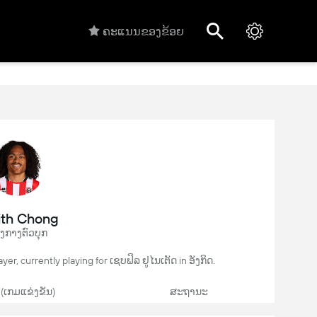
ຄະແນນຂອງຂ້ອຍ
ith Chong
ງກາງຕົວບຸກ
yer, currently playing for ເຊບຟິລ ຢູໄນເຕັດ in ອັງກິດ.
 (ເກມແຂ່ງຂັນ)
ສະຖານະ