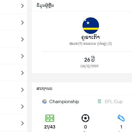
ຂໍ້ມູນຜູ້ຫຼິ້ນ
ຄູຣາເກົາ
ໝວກ(9) ຄະແນນ (ປະຕູ) (3)
26 ປີ
04/12/1999
ສະຖານະ
Championship
EFL Cup
21/43
0
1