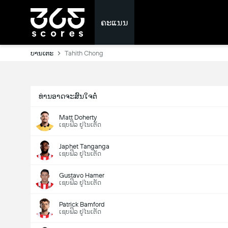
ຄະແນນ
ບານເຕະ
Tahith Chong
ທ່ານອາດຈະສົນໃຈຕໍ່
Matt Doherty
ເຊບຟິລ ຢູໄນເຕັດ
Japhet Tanganga
ເຊບຟິລ ຢູໄນເຕັດ
Gustavo Hamer
ເຊບຟິລ ຢູໄນເຕັດ
Patrick Bamford
ເຊບຟິລ ຢູໄນເຕັດ