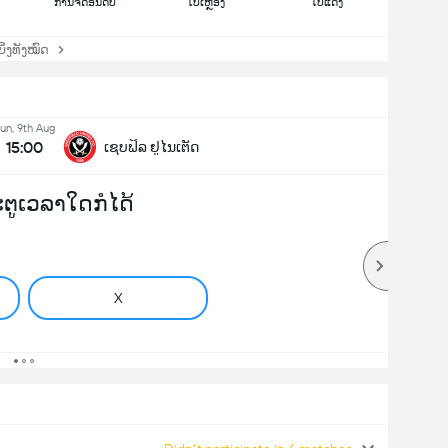
ການຈັດອັນດັບ
ໃບເຫຼືອງ
ໃບແດງ
່ງທັງໝົດ
un, 9th Aug
15:00
ເຊບຟິລ ຢູໄນເຕັດ
ປະຕູເວລາໃດກໍໄດ້
X