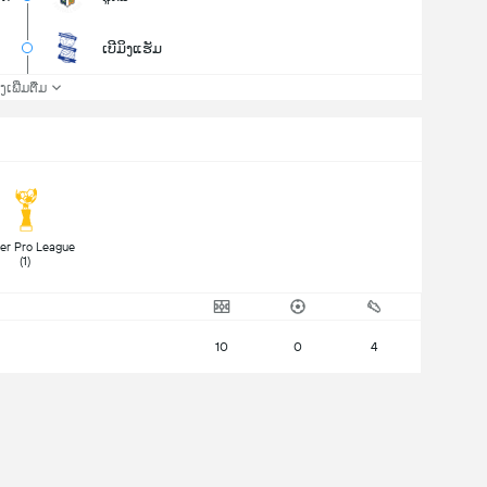
ເບີມິງແຮັມ
່ງເພີ່ມຕື່ມ
ler Pro League 
(1) 
10
0
4