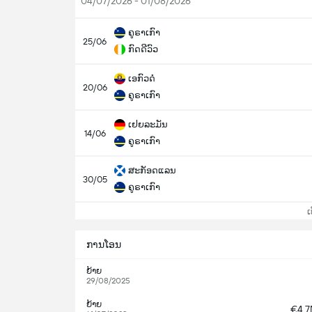
04/07/2026 - 01/08/2026
ຄູຣາເກົາ
25/06
ກົດດີວົວ
ເອກົວດໍ
20/06
ຄູຣາເກົາ
ເຢຍລະມັນ
14/06
ຄູຣາເກົາ
ສະກັອດແລນ
30/05
ຄູຣາເກົາ
ເບິ
ການໂອນ
ຍ້າຍ
29/08/2025
ຍ້າຍ
€4.