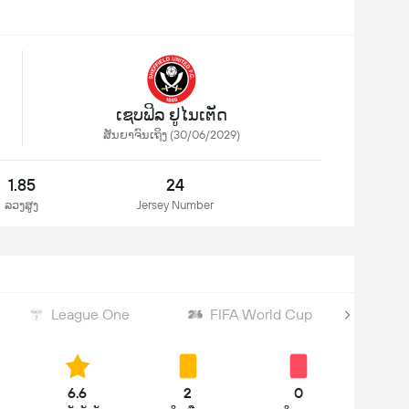
ເຊບຟິລ ຢູໄນເຕັດ
ສັນຍາຈົນເຖິງ (30/06/2029)
1.85
24
ລວງສູງ
Jersey Number
League One
FIFA World Cup
FI
6.6
2
0