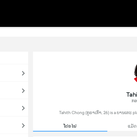
Tah
ກອ
Tahith Chong (ກູຣາເກົາ, 26) is a ບານເຕະ pla
ໂປຣໄຟ
ແມັດ