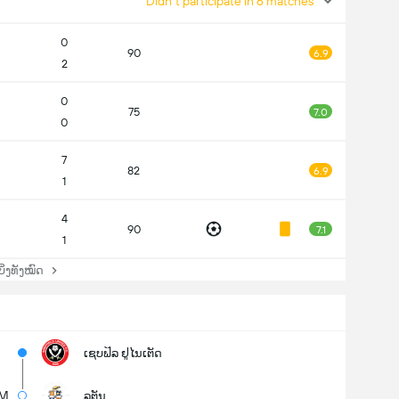
Didn't participate in 6 matches
0
90
6.9
2
0
75
7.0
0
7
82
6.9
1
4
90
7.1
1
່ງທັງໝົດ
ເຊບຟິລ ຢູໄນເຕັດ
7M
ລູຕັນ