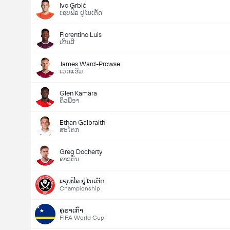
Ivo Grbić
ເຊບຟິລ ຢູໄນເຕັດ
Florentino Luis
ເບີນລີ
James Ward-Prowse
ເວດແຮັມ
Glen Kamara
ຄິວພີອາ
Ethan Galbraith
ສະໂຕກ
Greg Docherty
ຄາລຕັນ
ເຊບຟິລ ຢູໄນເຕັດ
Championship
ຄູຣາເກົາ
FIFA World Cup