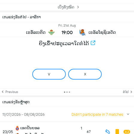
ເບິ່ງທັງໝົດ
ເກມແຂ່ງຂັນຕໍ່ໄປ - ລາລີກາ
Fri, 21st Aug
19:00
ເຣອັັລເບຕິດ
ເຣອັລໂຊຊິເອດັດ
ຍິງເຂົ້າປະຕູເວລາໃດກໍໄດ້
V
X
Previous
ຕໍ່ໄປ
ເກມແຂ່ງຂັນຫຼ້າສຸດ
11/07/2026 - 08/08/2026
Didn't participate in 7 matches
ເອດປັນຍອລ
1
23/05
67
6.2