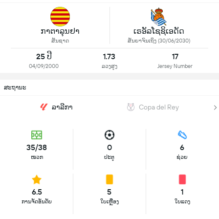
ກາຕາລຸນຢາ
ເຣອັລໂຊຊິເອດັດ
ສັນຊາດ
ສັນຍາຈົນເຖິງ (30/06/2030)
25 ປີ
1.73
17
04/09/2000
ລວງສູງ
Jersey Number
ສະຖານະ
ລາລີກາ
Copa del Rey
35/38
0
6
ໜວກ
ປະຕູ
ຊ່ວຍ
6.5
5
1
ການຈັດອັນດັບ
ໃບເຫຼືອງ
ໃບແດງ