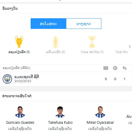
ຂັນລາງວັນ
ສະໂມສອນ
ນາໆຊາດ
 ແຊມປຽນລີກ (1) 
 ພຣີເມຍລີກ (2) 
 Copa del Rey (1) 
ແຊມປຽນລີກ (ເອີຣົບ)
ແມນເຊດເຕີ ຊິຕີ
5
0
1
2022/2023
ທ່ານອາດຈະສົນໃຈຕໍ່
Álv
Goncalo Guedes
Takefusa Kubo
Mikel Oyarzabal
ເຣ
ເຣອັລໂຊຊິເອດັດ
ເຣອັລໂຊຊິເອດັດ
ເຣອັລໂຊຊິເອດັດ