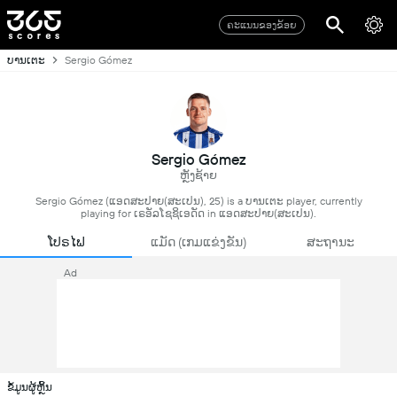
ຄະແນນຂອງຂ້ອຍ
ບານເຕະ
Sergio Gómez
Sergio Gómez
ຫຼັງຊ້າຍ
Sergio Gómez (ແອດສະປາຍ​(ສະເປນ), 25) is a ບານເຕະ player, currently
playing for ເຣອັລໂຊຊິເອດັດ in ແອດສະປາຍ​(ສະເປນ).
ໂປຣໄຟ
ແມັດ (ເກມແຂ່ງຂັນ)
ສະຖານະ
Ad
ຂໍ້ມູນຜູ້ຫຼິ້ນ