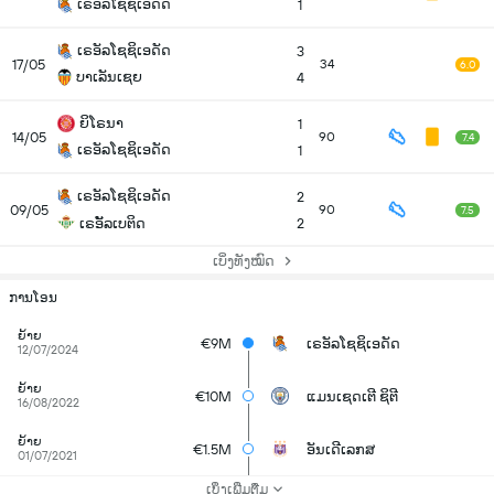
ເຣອັລໂຊຊິເອດັດ
1
ເຣອັລໂຊຊິເອດັດ
3
17/05
34
6.0
ບາເລັນເຊຍ
4
ຍິໂຣນາ
1
14/05
90
7.4
ເຣອັລໂຊຊິເອດັດ
1
ເຣອັລໂຊຊິເອດັດ
2
09/05
90
7.5
ເຣອັັລເບຕິດ
2
ເບິ່ງທັງໝົດ
ການໂອນ
ຍ້າຍ
€9M
ເຣອັລໂຊຊິເອດັດ
12/07/2024
ຍ້າຍ
€10M
ແມນເຊດເຕີ ຊິຕີ
16/08/2022
ຍ້າຍ
€1.5M
ອັນເດີເລກສ
01/07/2021
ເບິ່ງເພີ່ມຕື່ມ