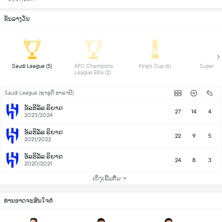
ຂັນລາງວັນ
 Saudi League (5) 
 AFC Champions 
 King's Cup (6) 
League Elite (2) 
Saudi League (ຊາອຸດີ ອາຣາບີ)
ອັລຮິລັລ ຣິຍາດ
27
14
4
2023/2024
ອັລຮິລັລ ຣິຍາດ
22
9
5
2021/2022
ອັລຮິລັລ ຣິຍາດ
24
8
3
2020/2021
ເບິ່ງເພີ່ມຕື່ມ
ທ່ານອາດຈະສົນໃຈຕໍ່