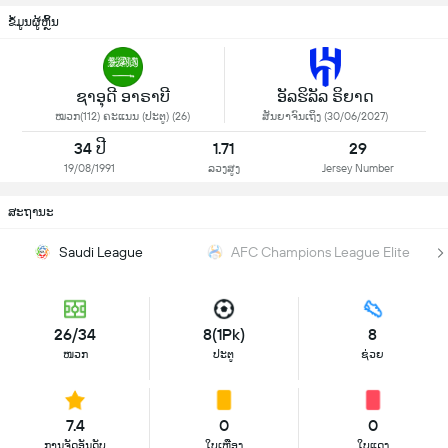
ຂໍ້ມູນຜູ້ຫຼິ້ນ
ຊາອຸດີ ອາຣາບີ
ອັລຮິລັລ ຣິຍາດ
ໝວກ(112) ຄະແນນ (ປະຕູ) (26)
ສັນຍາຈົນເຖິງ (30/06/2027)
34 ປີ
1.71
29
19/08/1991
ລວງສູງ
Jersey Number
ສະຖານະ
Saudi League
AFC Champions League Elite
26/34
8(1Pk)
8
ໜວກ
ປະຕູ
ຊ່ວຍ
7.4
0
0
ການຈັດອັນດັບ
ໃບເຫຼືອງ
ໃບແດງ