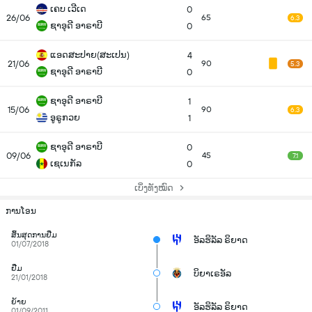
ເຄບ ເວີເດ
0
26/06
65
6.3
ຊາອຸດີ ອາຣາບີ
0
ແອດສະປາຍ​(ສະເປນ)
4
21/06
90
5.3
ຊາອຸດີ ອາຣາບີ
0
ຊາອຸດີ ອາຣາບີ
1
15/06
90
6.3
ອູຣູກວຍ
1
ຊາອຸດີ ອາຣາບີ
0
09/06
45
7.1
ເຊເນກັລ
0
ເບິ່ງທັງໝົດ
ການໂອນ
ສິ້ນສຸດການຢືມ
ອັລຮິລັລ ຣິຍາດ
01/07/2018
ຢືມ
ບິຍາເຣອັລ
21/01/2018
ຍ້າຍ
ອັລຮິລັລ ຣິຍາດ
01/09/2011