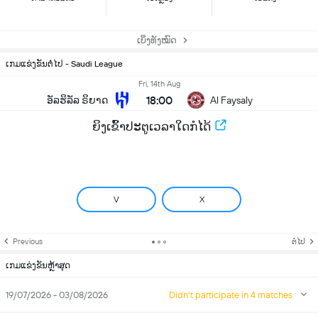
ເບິ່ງທັງໝົດ
ເກມແຂ່ງຂັນຕໍ່ໄປ - Saudi League
Fri, 14th Aug
18:00
ອັລຮິລັລ ຣິຍາດ
Al Faysaly
ຍິງເຂົ້າປະຕູເວລາໃດກໍໄດ້
V
X
Previous
ຕໍ່ໄປ
ເກມແຂ່ງຂັນຫຼ້າສຸດ
19/07/2026 - 03/08/2026
Didn't participate in 4 matches