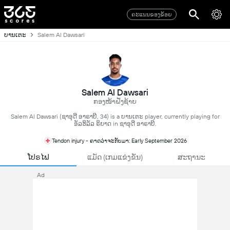
ຄະແນນຂອງຂ້ອຍ
ບານເຕະ
Salem Al Dawsari
Salem Al Dawsari
ກອງໜ້າຝັ່ງຊ້າຍ
Salem Al Dawsari (ຊາອຸດີ ອາຣາບີ, 34) is a ບານເຕະ player, currently playing for
ອັລຮິລັລ ຣິຍາດ in ຊາອຸດີ ອາຣາບີ.
Tendon injury - ຄາດວ່າຈະກັບມາ: Early September 2026
ໂປຣໄຟ
ແມັດ (ເກມແຂ່ງຂັນ)
ສະຖານະ
Ad