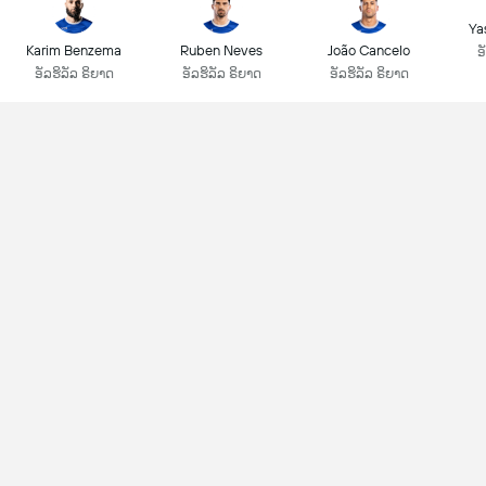
Ya
Karim Benzema
Ruben Neves
João Cancelo
ອ
ອັລຮິລັລ ຣິຍາດ
ອັລຮິລັລ ຣິຍາດ
ອັລຮິລັລ ຣິຍາດ