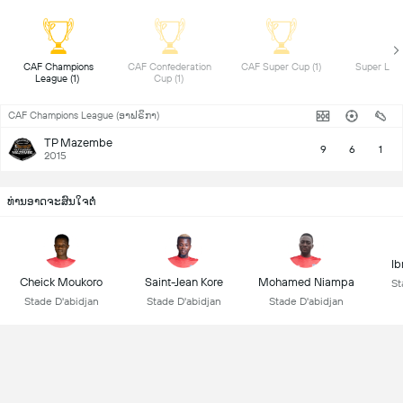
 CAF Champions 
 CAF Confederation 
 CAF Super Cup (1) 
League (1) 
Cup (1) 
CAF Champions League (ອາຟຣິກາ)
TP Mazembe
9
6
1
2015
ທ່ານອາດຈະສົນໃຈຕໍ່
Ib
Cheick Moukoro
Saint-Jean Kore
Mohamed Niampa
St
Stade D'abidjan
Stade D'abidjan
Stade D'abidjan