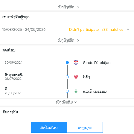
ເບິ່ງທັງໝົດ
ເກມແຂ່ງຂັນຫຼ້າສຸດ
16/08/2025 - 24/05/2026
Didn't participate in 33 matches
ເບິ່ງທັງໝົດ
ການໂອນ
Stade D'abidjan
30/09/2024
ສິ້ນສຸດການຢືມ
ຕິຍົງ
01/07/2022
ຢືມ
ແວເດີ ເບຣເມນ
28/08/2021
ເບິ່ງເພີ່ມຕື່ມ
ຂັນລາງວັນ
ສະໂມສອນ
ນາໆຊາດ