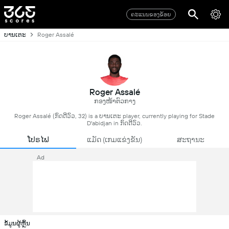
ຄະແນນຂອງຂ້ອຍ
ບານເຕະ
Roger Assalé
Roger Assalé
ກອງໜ້າຕົວກາງ
Roger Assalé (ກົດດີວົວ, 32) is a ບານເຕະ player, currently playing for Stade
D'abidjan in ກົດດີວົວ.
ໂປຣໄຟ
ແມັດ (ເກມແຂ່ງຂັນ)
ສະຖານະ
Ad
ຂໍ້ມູນຜູ້ຫຼິ້ນ