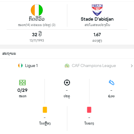
ກົດດີວົວ
Stade D'abidjan
ໝວກ(14) ຄະແນນ (ປະຕູ) (3)
ສະໂມສອນປະຈຸບັນ
32 ປີ
1.67
13/11/1993
ລວງສູງ
ສະຖານະ
Ligue 1
CAF Champions League
0/29
-
-
ໜວກ
ປະຕູ
ຊ່ວຍ
-
-
ໃບເຫຼືອງ
ໃບແດງ