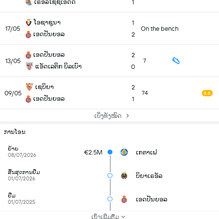
ເຣອັລໂຊຊິເອດັດ
1
ໂອຊາຊູນາ
1
17/05
On the bench
ເອດປັນຍອລ
2
ເອດປັນຍອລ
2
13/05
7
ແອັດເລຕິກ ບິລເບົາ
0
ເຊບິຍາ
2
09/05
74
6.6
ເອດປັນຍອລ
1
ເບິ່ງທັງໝົດ
ການໂອນ
ຍ້າຍ
€2.5M
ເກຕາເຟ
08/07/2026
ສິ້ນສຸດການຢືມ
ບິຍາເຣອັລ
01/07/2026
ຢືມ
ເອດປັນຍອລ
01/07/2025
ເບິ່ງເພີ່ມຕື່ມ