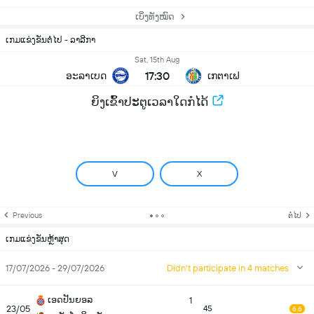
ເບິ່ງທັງໝົດ
ເກມແຂ່ງຂັນຕໍ່ໄປ - ລາລີກາ
Sat, 15th Aug
17:30
ອະລາເບດ
ເກຕາເຟ
ຍິງເຂົ້າປະຕູເວລາໃດກໍໄດ້
V
X
Previous
ຕໍ່ໄປ
ເກມແຂ່ງຂັນຫຼ້າສຸດ
17/07/2026 - 29/07/2026
Didn't participate in 4 matches
ເອດປັນຍອລ
1
23/05
45
6.6