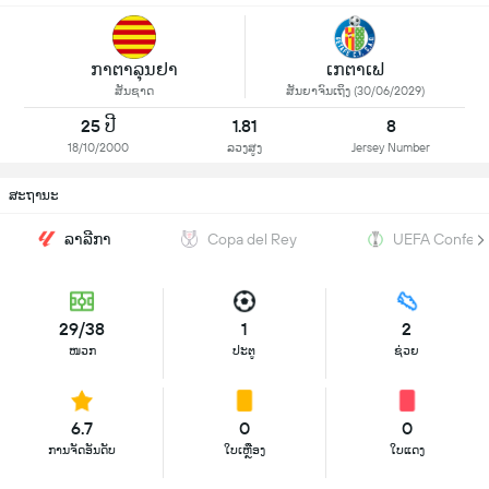
ກາຕາລຸນຢາ
ເກຕາເຟ
ສັນຊາດ
ສັນຍາຈົນເຖິງ (30/06/2029)
25 ປີ
1.81
8
18/10/2000
ລວງສູງ
Jersey Number
ສະຖານະ
ລາລີກາ
Copa del Rey
UEFA Confere
29/38
1
2
ໜວກ
ປະຕູ
ຊ່ວຍ
6.7
0
0
ການຈັດອັນດັບ
ໃບເຫຼືອງ
ໃບແດງ