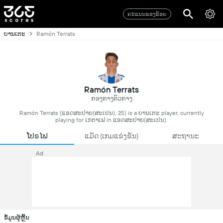
ຄະແນນຂອງຂ້ອຍ
ບານເຕະ
Ramón Terrats
Ramón Terrats
ກອງກາງຕົວກາງ
Ramón Terrats (ແອດສະປາຍ​(ສະເປນ), 25) is a ບານເຕະ player, currently
playing for ເກຕາເຟ in ແອດສະປາຍ​(ສະເປນ).
ໂປຣໄຟ
ແມັດ (ເກມແຂ່ງຂັນ)
ສະຖານະ
Ad
ຂໍ້ມູນຜູ້ຫຼິ້ນ