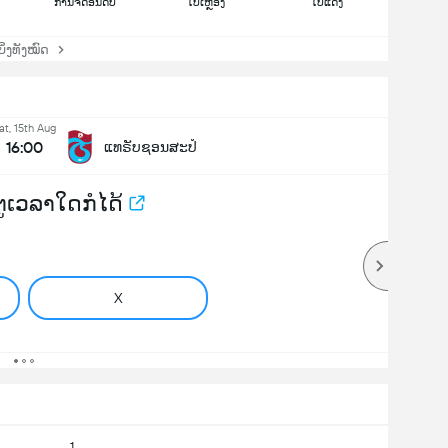
ການຈັດອັນດັບ
ໃບເຫຼືອງ
ໃບແດງ
່ງທັງໝົດ
at, 15th Aug
16:00
ແທຣັບຊອນສະປໍ
ຕູເວລາໃດກໍໄດ້
X
1