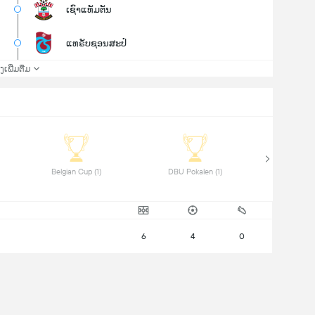
ເຊົາແທັມຕັນ
ແທຣັບຊອນສະປໍ
່ງເພີ່ມຕື່ມ
 Belgian Cup (1) 
 DBU Pokalen (1) 
6
4
0