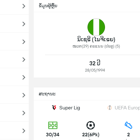
ຂໍ້ມູນຜູ້ຫຼິ້ນ
ນິເຊຣີ (ໄນຈີເຣຍ)
ໝວກ(29) ຄະແນນ (ປະຕູ) (5)
32 ປີ
28/05/1994
ສະຖານະ
Super Lig
UEFA Europ
30/34
22(6Pk)
2