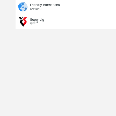
Friendly International
ນາໆຊາດ
Super Lig
ຕຸລະກີ
Last Goalscorer
V
X