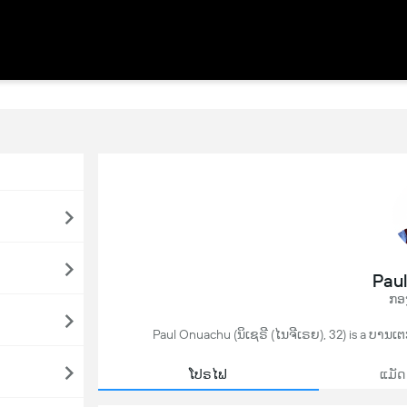
Pau
ກອ
Paul Onuachu (ນິເຊຣີ (ໄນຈີເຣຍ), 32) is a ບານເຕ
ໂປຣໄຟ
ແມັດ