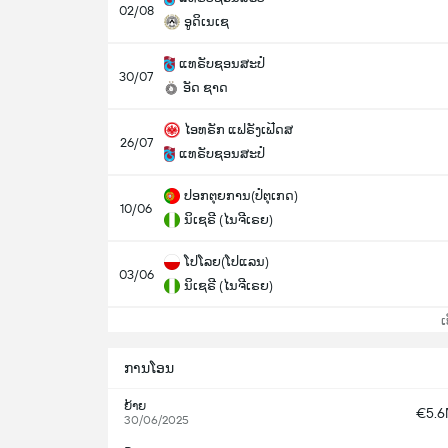
02/08
ອູດິເນເຊ
ແທຣັບຊອນສະປໍ
30/07
ອັດ ຊາດ
ໄອທຣັກ ແຟຣັງເຟີດສ
26/07
ແທຣັບຊອນສະປໍ
ປອກຕຸຍການ(ປໍຕຸເກດ)
10/06
ນິເຊຣີ (ໄນຈີເຣຍ)
ໂປໂລຍ(ໂປແລນ)
03/06
ນິເຊຣີ (ໄນຈີເຣຍ)
ເບິ
ການໂອນ
ຍ້າຍ
€5.
30/06/2025