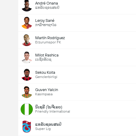
André Onana
ແທຣັບຊອນສະປໍ
Leroy Sané
ກາລິາທາຊາໄຣ
Martín Rodríguez
Erzurumspor FK
Milot Rashica
ເບຊິກທັດຊ
Sekou Koita
Genclerbirligi
Guven Yalcin
Kasimpasa
ນິເຊຣີ (ໄນຈີເຣຍ)
Friendly International
ແທຣັບຊອນສະປໍ
Super Lig