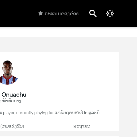
ຄະແນນຂອງຂ້ອຍ
l Onuachu
ງໜ້າຕົວກາງ
ະ player, currently playing for ແທຣັບຊອນສະປໍ in ຕຸລະກີ.
 (ເກມແຂ່ງຂັນ)
ສະຖານະ