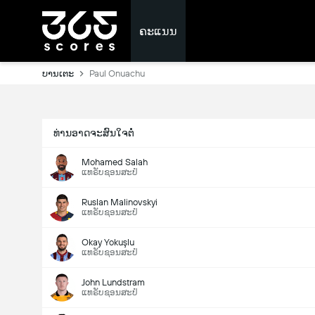
ຄະແນນ
ບານເຕະ
Paul Onuachu
ທ່ານອາດຈະສົນໃຈຕໍ່
Mohamed Salah
ແທຣັບຊອນສະປໍ
Ruslan Malinovskyi
ແທຣັບຊອນສະປໍ
Okay Yokuşlu
ແທຣັບຊອນສະປໍ
John Lundstram
ແທຣັບຊອນສະປໍ