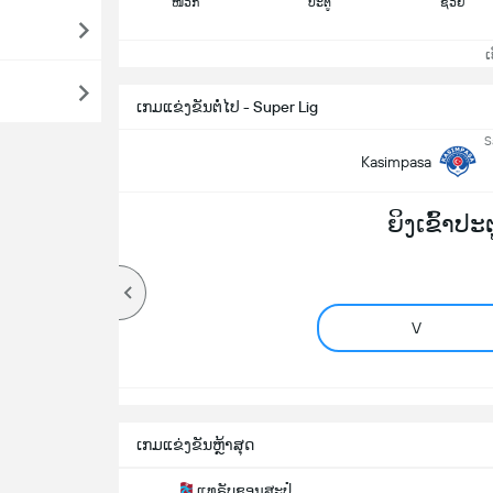
ໜວກ
ປະຕູ
ຊ່ວຍ
ເບິ
ເກມແຂ່ງຂັນຕໍ່ໄປ - Super Lig
S
Kasimpasa
ຍິງເຂົ້າປະ
V
ເກມແຂ່ງຂັນຫຼ້າສຸດ
ແທຣັບຊອນສະປໍ