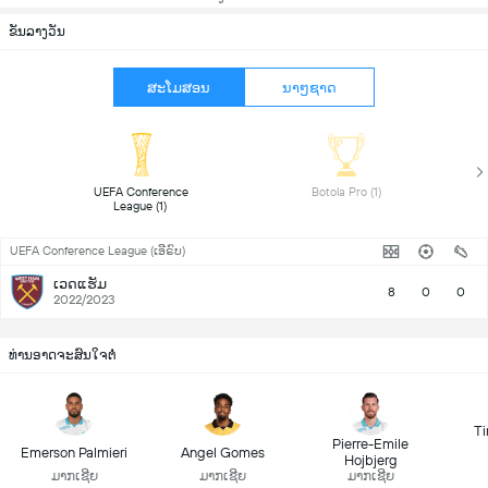
ຂັນລາງວັນ
ສະໂມສອນ
ນາໆຊາດ
 UEFA Conference 
 Botola Pro (1) 
League (1) 
UEFA Conference League (ເອີຣົບ)
ເວດແຮັມ
8
0
0
2022/2023
ທ່ານອາດຈະສົນໃຈຕໍ່
T
Pierre-Emile
Emerson Palmieri
Angel Gomes
Hojbjerg
ມາກເຊີຍ
ມາກເຊີຍ
ມາກເຊີຍ