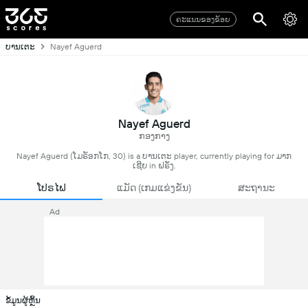
ຄະແນນຂອງຂ້ອຍ
ບານເຕະ
Nayef Aguerd
Nayef Aguerd
ກອງກາງ
Nayef Aguerd (ໂມຣັອກໂກ, 30) is a ບານເຕະ player, currently playing for ມາກ
ເຊີຍ in ຝຣັ່ງ.
ໂປຣໄຟ
ແມັດ (ເກມແຂ່ງຂັນ)
ສະຖານະ
Ad
ຂໍ້ມູນຜູ້ຫຼິ້ນ