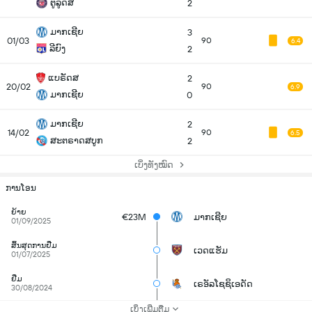
ຕູລູດສ
2
ມາກເຊີຍ
3
01/03
90
6.4
ລີຍົງ
2
ແບຣັດສ
2
20/02
90
6.9
ມາກເຊີຍ
0
ມາກເຊີຍ
2
14/02
90
6.5
ສະຕຣາດສບູກ
2
ເບິ່ງທັງໝົດ
ການໂອນ
ຍ້າຍ
€23M
ມາກເຊີຍ
01/09/2025
ສິ້ນສຸດການຢືມ
ເວດແຮັມ
01/07/2025
ຢືມ
ເຣອັລໂຊຊິເອດັດ
30/08/2024
ເບິ່ງເພີ່ມຕື່ມ