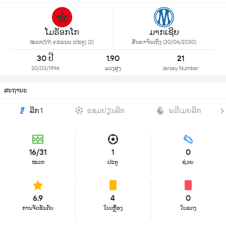
ໂມຣັອກໂກ
ມາກເຊີຍ
ໝວກ(59) ຄະແນນ (ປະຕູ) (2)
ສັນຍາຈົນເຖິງ (30/06/2030)
30 ປີ
1.90
21
30/03/1996
ລວງສູງ
Jersey Number
ສະຖານະ
ລີກ 1
ແຊມປຽນລີກ
ພຣີເມຍລີກ
16/31
1
0
ໜວກ
ປະຕູ
ຊ່ວຍ
6.9
4
0
ການຈັດອັນດັບ
ໃບເຫຼືອງ
ໃບແດງ