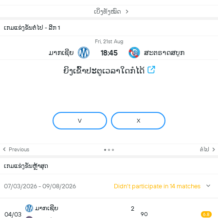
ເບິ່ງທັງໝົດ
ເກມແຂ່ງຂັນຕໍ່ໄປ - ລີກ 1
Fri, 21st Aug
18:45
ມາກເຊີຍ
ສະຕຣາດສບູກ
ຍິງເຂົ້າປະຕູເວລາໃດກໍໄດ້
V
X
Previous
ຕໍ່ໄປ
ເກມແຂ່ງຂັນຫຼ້າສຸດ
07/03/2026 - 09/08/2026
Didn't participate in 14 matches
ມາກເຊີຍ
2
04/03
90
6.8