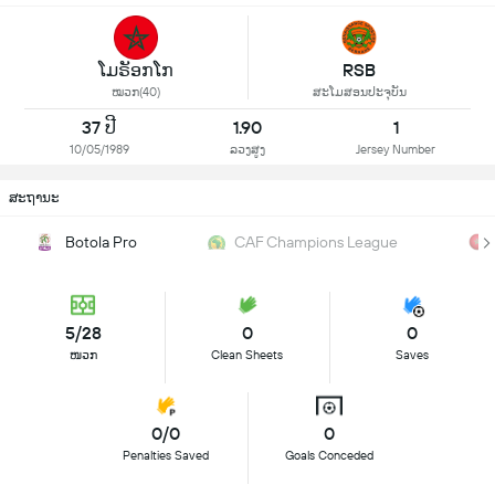
ໂມຣັອກໂກ
RSB
ໝວກ(40)
ສະໂມສອນປະຈຸບັນ
37 ປີ
1.90
1
10/05/1989
ລວງສູງ
Jersey Number
ສະຖານະ
Botola Pro
CAF Champions League
5/28
0
0
ໜວກ
Clean Sheets
Saves
0/0
0
Penalties Saved
Goals Conceded