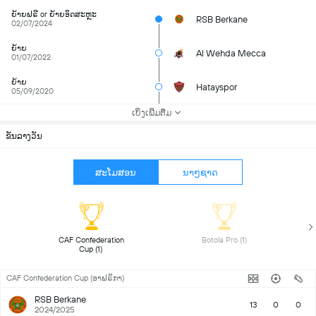
ຍ້າຍຟຣີ or ຍ້າຍອິດສະຫຼະ
RSB Berkane
02/07/2024
ຍ້າຍ
Al Wehda Mecca
01/07/2022
ຍ້າຍ
Hatayspor
05/09/2020
ເບິ່ງເພີ່ມຕື່ມ
ຂັນລາງວັນ
ສະໂມສອນ
ນາໆຊາດ
 CAF Confederation 
 Botola Pro (1) 
Cup (1) 
CAF Confederation Cup (ອາຟຣິກາ)
RSB Berkane
13
0
0
2024/2025