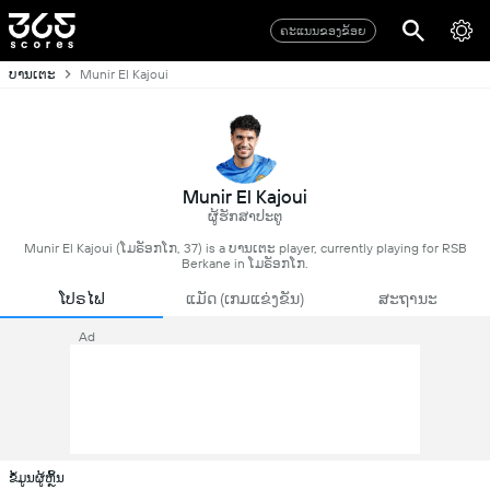
ຄະແນນຂອງຂ້ອຍ
ບານເຕະ
Munir El Kajoui
Munir El Kajoui
ຜູ້ຮັກສາປະຕູ
Munir El Kajoui (ໂມຣັອກໂກ, 37) is a ບານເຕະ player, currently playing for RSB
Berkane in ໂມຣັອກໂກ.
ໂປຣໄຟ
ແມັດ (ເກມແຂ່ງຂັນ)
ສະຖານະ
Ad
ຂໍ້ມູນຜູ້ຫຼິ້ນ