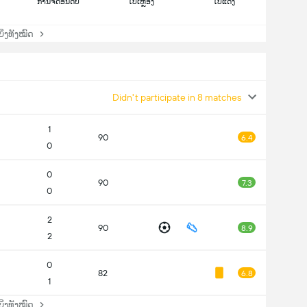
ການຈັດອັນດັບ
ໃບເຫຼືອງ
ໃບແດງ
່ງທັງໝົດ
Didn't participate in 8 matches
1
90
6.4
0
0
90
7.3
0
2
90
8.9
2
0
82
6.8
1
່ງທັງໝົດ