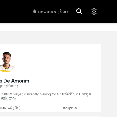
ຄະແນນຂອງຂ້ອຍ
s De Amorim
ງກາງຕົວກາງ
ບານເຕະ player, currently playing for ຟາມາລິເຄົາ in ປອກຕຸຍ
ນ(ປໍຕຸເກດ).
 (ເກມແຂ່ງຂັນ)
ສະຖານະ