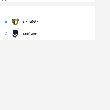
ຟາມາລິເຄົາ
ບອກໂດດສ