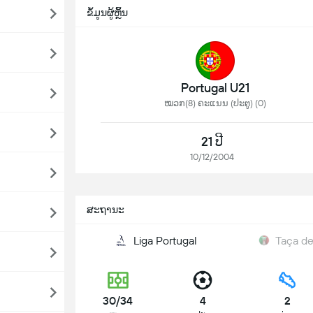
ຂໍ້ມູນຜູ້ຫຼິ້ນ
Portugal U21
ໝວກ(8) ຄະແນນ (ປະຕູ) (0)
21 ປີ
10/12/2004
ສະຖານະ
Liga Portugal
Taça de
30/34
4
2