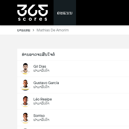
ຄະແນນ
ບານເຕະ
Mathias De Amorim
ທ່ານອາດຈະສົນໃຈຕໍ່
Gil Dias
ຟາມາລິເຄົາ
Gustavo García
ຟາມາລິເຄົາ
Léo Realpe
ຟາມາລິເຄົາ
Sorriso
ຟາມາລິເຄົາ