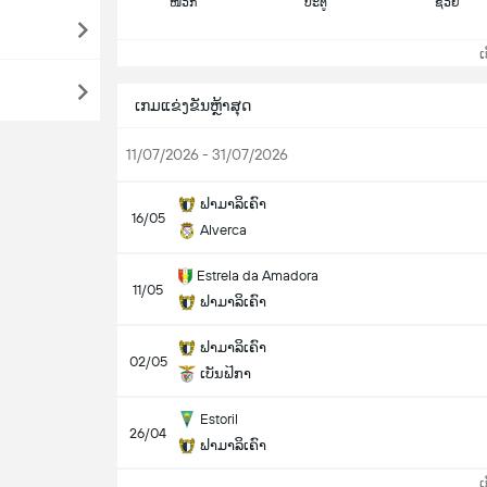
ໜວກ
ປະຕູ
ຊ່ວຍ
ເບິ
ເກມແຂ່ງຂັນຫຼ້າສຸດ
11/07/2026 - 31/07/2026
ຟາມາລິເຄົາ
16/05
Alverca
Estrela da Amadora
11/05
ຟາມາລິເຄົາ
ຟາມາລິເຄົາ
02/05
ເບັນຟິກາ
Estoril
26/04
ຟາມາລິເຄົາ
ເບິ