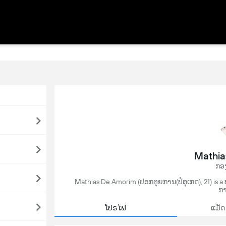
Mathia
ກອ
Mathias De Amorim (ປອກຕຸຍການ(ປໍຕຸເກດ), 21) is a 
ກາ
ໂປຣໄຟ
ແມັດ