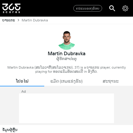
ຄະແນນຂອງຂ້ອຍ
ບານເຕະ
Martin Dubravka
Martin Dubravka
ຜູ້ຮັກສາປະຕູ
Martin Dubravka (ສະໂລວາກີ(ສະໂລວາເກຍ), 37) is a ບານເຕະ player, currently
playing for ທອດແນັມຮັອດສະເປີ in ອັງກິດ.
ໂປຣໄຟ
ແມັດ (ເກມແຂ່ງຂັນ)
ສະຖານະ
Ad
ຂໍ້ມູນຜູ້ຫຼິ້ນ