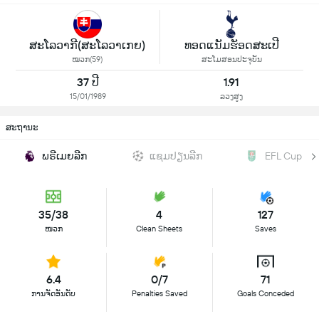
ສະໂລວາກີ(ສະໂລວາເກຍ)
ທອດແນັມຮັອດສະເປີ
ໝວກ(59)
ສະໂມສອນປະຈຸບັນ
37 ປີ
1.91
15/01/1989
ລວງສູງ
ສະຖານະ
ພຣີເມຍລີກ
ແຊມປຽນລີກ
EFL Cup
35/38
4
127
ໜວກ
Clean Sheets
Saves
6.4
0/7
71
ການຈັດອັນດັບ
Penalties Saved
Goals Conceded