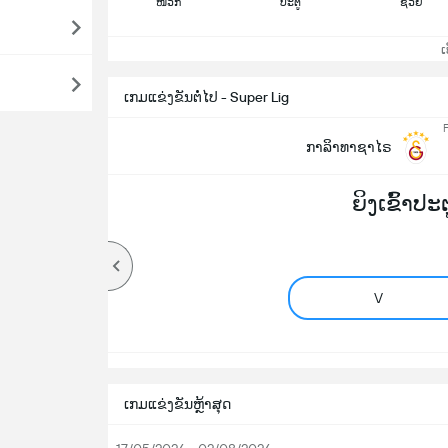
ໜວກ
ປະຕູ
ຊ່ວຍ
ເບິ
ເກມແຂ່ງຂັນຕໍ່ໄປ - Super Lig
F
ກາລິາທາຊາໄຣ
ຍິງເຂົ້າປະ
V
ເກມແຂ່ງຂັນຫຼ້າສຸດ