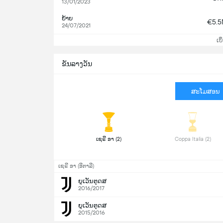
13/01/2023
ຍ້າຍ
€5.
24/07/2021
ເບິ
ຂັນລາງວັນ
ສະໂມສອນ
 ເຊຣີ ອາ (2) 
 Coppa Italia (2) 
ເຊຣີ ອາ (ອີຕາລີ)
ຍູເວັນຕຸດສ
2016/2017
ຍູເວັນຕຸດສ
2015/2016