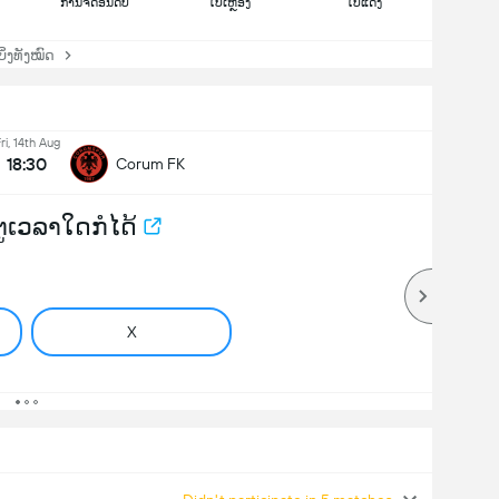
ການຈັດອັນດັບ
ໃບເຫຼືອງ
ໃບແດງ
່ງທັງໝົດ
ri, 14th Aug
18:30
Corum FK
ຕູເວລາໃດກໍໄດ້
X