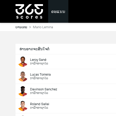
ຄະແນນ
ບານເຕະ
Mario Lemina
ທ່ານອາດຈະສົນໃຈຕໍ່
Leroy Sané
ກາລິາທາຊາໄຣ
Lucas Torreira
ກາລິາທາຊາໄຣ
Davinson Sanchez
ກາລິາທາຊາໄຣ
Roland Sallai
ກາລິາທາຊາໄຣ