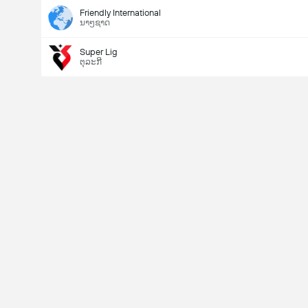
Friendly International
ນາໆຊາດ
Super Lig
ຕຸລະກີ
Last Goalscorer
V
X