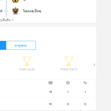
5M
ໂອເຍເຊ ນີດຊ
່ງເພີ່ມຕື່ມ
ນາໆຊາດ
 Super Lig (2) 
 Turkiye Cup (1) 
19
1
1
10
2
0