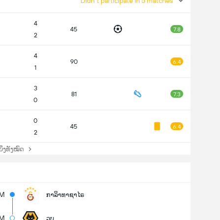
Didn't participate in 5 matches
4
45
7.8
2
4
90
6.4
1
3
81
7.3
0
0
45
6.4
2
່ງທັງໝົດ
5M
ກາລິາທາຊາໄຣ
1M
ວູບ