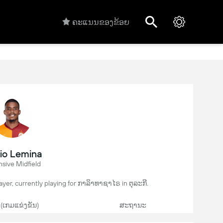
ຄະແນນຂອງຂ້ອຍ
io Lemina
sive Midfield
yer, currently playing for ກາລິາທາຊາໄຣ in ຕຸລະກີ.
 (ເກມແຂ່ງຂັນ)
ສະຖານະ