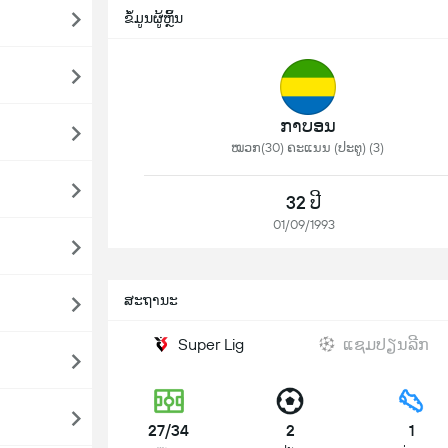
ຂໍ້ມູນຜູ້ຫຼິ້ນ
ກາບອນ
ໝວກ(30) ຄະແນນ (ປະຕູ) (3)
32 ປີ
01/09/1993
ສະຖານະ
Super Lig
ແຊມປຽນລີກ
27/34
2
1