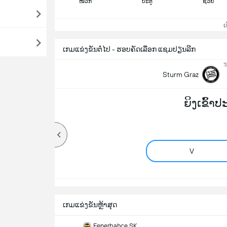
ໜວກ
ປະຕູ
ຊ່ວຍ
ເບິ
ເກມແຂ່ງຂັນຕໍ່ໄປ - ຮອບຄັດເລືອກ ແຊມປຽນລີກ
T
Sturm Graz
ຍິງເຂົ້າ
V
ເກມແຂ່ງຂັນຫຼ້າສຸດ
Fenerbahçe SK