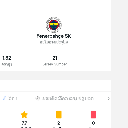
Fenerbahçe SK
ສະໂມສອນປະຈຸບັນ
1.82
21
ລວງສູງ
Jersey Number
ລີກ 1
ຮອບຄັດເລືອກ ແຊມປຽນລີກ
Turk
7.7
2
0