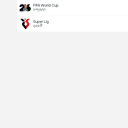
FIFA World Cup
ນາໆຊາດ
Super Lig
ຕຸລະກີ
Last Goalscorer
V
X