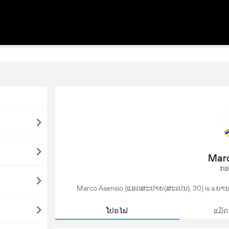
Marc
ກອ
Marco Asensio (ແອດສະປາຍ​(ສະເປນ), 30) is a ບານເຕ
ໂປຣໄຟ
ແມັດ