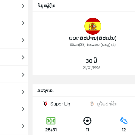
ຂໍ້ມູນຜູ້ຫຼິ້ນ
ແອດສະປາຍ​(ສະເປນ)
ໝວກ(38) ຄະແນນ (ປະຕູ) (2)
30 ປີ
21/01/1996
ສະຖານະ
Super Lig
ຍູໂຣປາລີກ
25/31
11
12