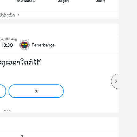
ການຈັດອັນດັບ
ໃບເຫຼືອງ
ໃບແດງ
່ງທັງໝົດ
ue, 11th Aug
18:30
Fenerbahçe
ປະຕູເວລາໃດກໍໄດ້
X
2