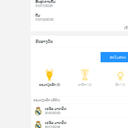
ສິ້ນສຸດການຢືມ
01/07/2025
ຢືມ
03/02/2025
ເບິ
ຂັນລາງວັນ
ສະໂມສອນ
 ແຊມປຽນລີກ (3) 
 ລາລີກາ (3) 
 ລີກ 1 (1) 
ແຊມປຽນລີກ (ເອີຣົບ)
ເຣອັລ ມາດຣິດ
2021/2022
ເຣອັລ ມາດຣິດ
2017/2018