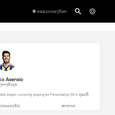
ຄະແນນຂອງຂ້ອຍ
o Asensio
ງກາງຕົວບຸກ
ະ player, currently playing for Fenerbahçe SK in ຕຸລະກີ.
 (ເກມແຂ່ງຂັນ)
ສະຖານະ