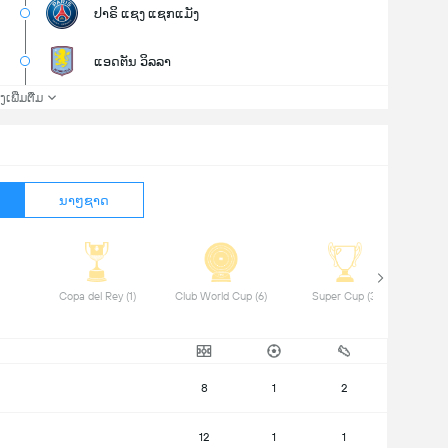
ປາຣິ ແຊງ ແຊກແມັງ
ແອດຕັນ ວິລລາ
່ງເພີ່ມຕື່ມ
ນາໆຊາດ
 Copa del Rey (1) 
 Club World Cup (6) 
 Super Cup (3) 
 UEF
8
1
2
12
1
1