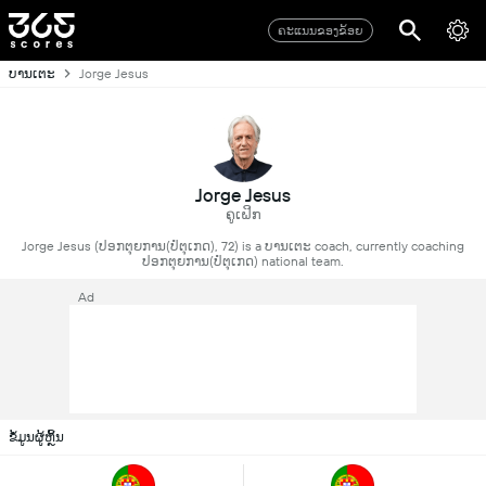
ຄະແນນຂອງຂ້ອຍ
ບານເຕະ
Jorge Jesus
Jorge Jesus
ຄູເຝິກ
Jorge Jesus (ປອກຕຸຍການ(ປໍຕຸເກດ), 72) is a ບານເຕະ coach, currently coaching
ປອກຕຸຍການ(ປໍຕຸເກດ) national team.
Ad
ຂໍ້ມູນຜູ້ຫຼິ້ນ