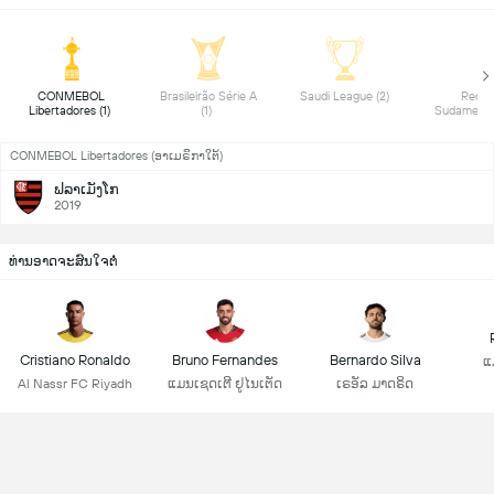
 CONMEBOL 
 Brasileirão Série A 
 Saudi League (2) 
 Recop
Libertadores (1) 
(1) 
CONMEBOL Libertadores (ອາເມຣິກາໃຕ້)
ຟລາເມັງໂກ
2019
ທ່ານອາດຈະສົນໃຈຕໍ່
Cristiano Ronaldo
Bruno Fernandes
Bernardo Silva
ແ
Al Nassr FC Riyadh
ແມນເຊດເຕີ ຢູໄນເຕັດ
ເຣອັລ ມາດຣິດ