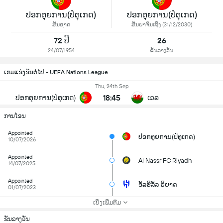
ປອກຕຸຍການ(ປໍຕຸເກດ)
ປອກຕຸຍການ(ປໍຕຸເກດ)
ສັນຊາດ
ສັນຍາຈົນເຖິງ (31/12/2030)
72 ປີ
26
24/07/1954
ຂັນລາງວັນ
ເກມແຂ່ງຂັນຕໍ່ໄປ - UEFA Nations League
Thu, 24th Sep
18:45
ປອກຕຸຍການ(ປໍຕຸເກດ)
ເວລ
ການໂອນ
Appointed
ປອກຕຸຍການ(ປໍຕຸເກດ)
10/07/2026
Appointed
Al Nassr FC Riyadh
14/07/2025
Appointed
ອັລຮິລັລ ຣິຍາດ
01/07/2023
ເບິ່ງເພີ່ມຕື່ມ
ຂັນລາງວັນ