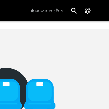
ຄະແນນຂອງຂ້ອຍ