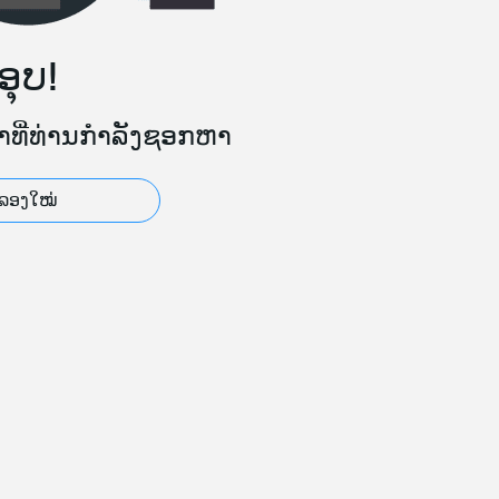
ອຸບ!
້າທີ່ທ່ານກຳລັງຊອກຫາ
ລອງໃໝ່