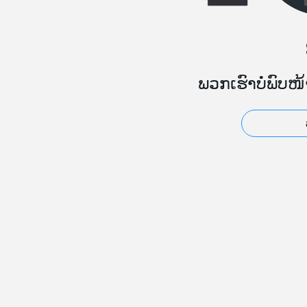
ພວກເຮົາບໍ່ພົບໜ