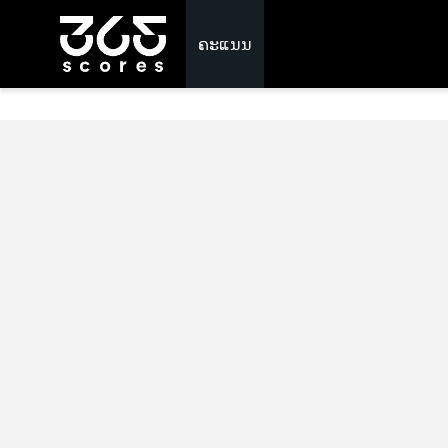
ຄະແນນ